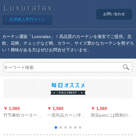
Luxuralax
お問い合わせ
代理購入専門サイト
カーテン通販「Luxuralax」！高品質のカーテンを激安でご提供。北
欧、花柄、チェックなど柄、カラー、サイズ豊かなカーテンを勢ぞろ
い！興味がある方はぜひお問合せ下さいませ。
￥ 1,560
￥ 1,560
￥ 1,560
￥
竹节麻纱カーターの
一居尚品カーン洋风
雨朵panには既制のカ
テーン既制カーラー
刺繍遮光二阶寝室扫
ーリングテストを装
テーン既制カーラー
き出し窓レガッタ新
饰したままです。简
テーン既制カーラー
商品既制カーン糸一
易完全遮光シリプロ