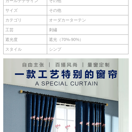
カールテデザイン
その他
サイズ
その他
カテゴリ
オーダカーターテン
工芸
刺繡
遮光度
遮光（70%-90%）
スタイル
シンプ