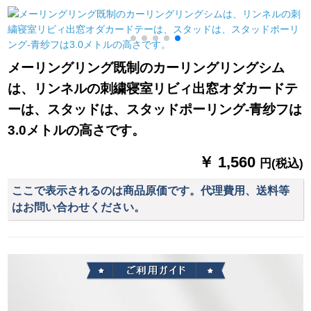
テーリングテーリン
体青幅2.0メート高さ
の部屋を出ます。寝
グテーリングリング
2.7メトルホーク配纱
室の窓が小さいで
リングテーリングリ
す。ピンクの幅が0.7*
3
ングリングリングリ
高さが1.0枚ありま
メーリングリング既制のカーリングリングシム
ングリングリングリ
す。
は、リンネルの刺繍寝室リビィ出窓オダカードテ
ングリングリングリ
ングリングリングリ
ーは、スタッドは、スタッドポーリング-青纱フは
ングシステムシステ
3.0メトルの高さです。
ム
￥ 1,560
円(税込)
ここで表示されるのは商品原価です。代理費用、送料等
はお問い合わせください。