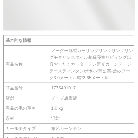
基本的な情報
メーグー既製カーリングリングリングリン
グモダリンスタイル刺繡寝室リビィング出
商品名称
窓おーたくカーターテン遮光カーンテージ
テースティンタンポポ-ン蒲公英-藍紗フー
ク3.0メートル幅*2.65メートル
商品番号
1775491017
店舗
メーグ旗艦店
商品の毛の重さ
1.0 kg
素材
混紡
カールテタイプ
布艺カーンテン