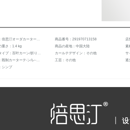
商品名称：倍思汀オーダカーターテン内窓を开けてカーラーテン内に窓を倒せば蜂巣风琴カーターテテン百叶遮光日よけ断热キルチーンレストラン寝室トイプッシュラカーン【半面遮光】黛蓝一平米价
商品番号：291970713158
店
重さ：1.4 kg
商品の産地：中国大陸
素
カールテタイプ：百叶カーン/折りカーラーテン/垂直カーン
カールテデザイン：その他
サ
ジャンル：既制カーターテ-ン/レ-スカーンテ-ン
工芸：その他
遮
：シンプ