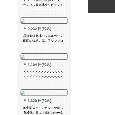
ノルール雕刻の星柄グラデュ
ランダル遮光北欧リビデント
寮少女出窓ショルトカーズの
透磁雕りの一般的なメニュー
￥
2,232 円(税込)
霊水刺繍无地のシネルカーン
両面の绒感の厚い手シンプロ
洋风カーターテ绿の幅3メトル
*高さ2.7メトル-フル一枚
￥
1,104 円(税込)
ペペペペペペペペペペペペペ
ペペペペペペペペペペペペペ
ペペペペペペペペペペペペペ
ペペペペペペペペペペペペペ
ペペペペペペペペペペペペペ
ペペペペペペペペペペペペペ
￥
1,320 円(税込)
ペペペペペペペペペペペペペ
ペペペペペペペペペペペペペ
地中海ステイのカシミヤ刺し
ペペペペペペペペペペペペペ
身城壁の日よけ既存のカータ