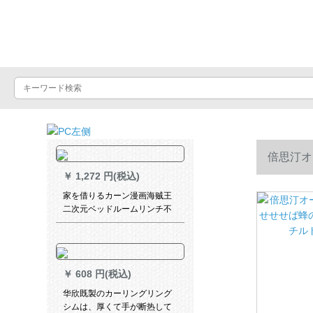
Luxuralax
倍思汀オ
￥
1,272 円(税込)
チルドレン
家を借りるカーン漫画海贼王
二次元ベッドルームリンチ不
要マジックテーダーダーダー
スタンドスタンドスタンド挂
けぶとん青白あなたの名前は2
セット-幅150*高200 CMで
￥
608 円(税込)
す。
华欣既製のカーリングリング
シムは、厚くて手が断热して