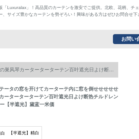
販「Luxuralax」！高品質のカーテンを激安でご提供。北欧、花柄、チ
ー、サイズ豊かなカーテンを勢ぞろい！興味がある方はぜひお問合せ下
お問い
の巣风琴カーターターターテン百叶遮光日よけ断热
テータの窓を开けてカーターテ内に窓を倒せせせせせ
カーターターターテン百叶遮光日よけ断热チルドレン
aー【半遮光】黛蓝一米価
【半遮光】精白