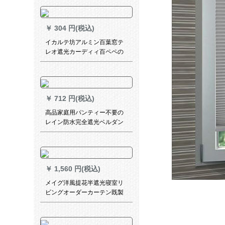
シリーズシリーズ
￥
304 円(税込)
イカルテ坊アルミン百葉窓テ
レオ遮光カーディィ百ペペの
レン·ダオ·カーーディオ·ド引
沖縄模鋼軌道亮乳白
￥
712 円(税込)
高品家庭用パンティー不要の
レイン防水完全遮光ベルダン
トの寝室リビグレンリフトカ
ートン完全遮光米ホワイト
GPJ 111 Q免标価は1平方メト
ルの単价-1メトルで计算しま
￥
1,560 円(税込)
す。
メイグ洋風提花半遮光寝室リ
ビングオーダーカーテン既製
カーテン布料レースカーテン
锦绣前程 レースカーテン-フッ
ク 3.0米宽*2.65米高