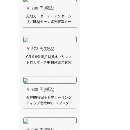
￥
780 円(税込)
无地カーターテーテンダーシ
リズ既制カーン遮光寝室カー
ターテーター绿色1.5メート幅
*2.5メトル高さ1枚包装加工
￥
872 円(税込)
CR 9 9鱼図招财风水プリンス
ト竹カマーテ中和风遮光玄関
背景断热茶楼9鱼図-1 MK-ZL
47-01
￥
920 円(税込)
金蝉99%完全遮光カーリング
ディップ北欧insシンプロダイ
リングディップは何メトル必
要ですか？