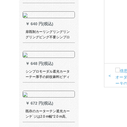
UVカーターの防光遮光リング
寝室の外窓パン不要カーンテ
ーン【米色布】白纱1米价をプ
レゼにします。
￥
640 円(税込)
扉既制カーリングリングリン
グリングピング不要シンプロ
モ厚くて手オーダカーターテ
テテン寝室リビリングホーテ
ベルダー短カータテテン半カ
ーン遮光カーン花瓶青イ3メト
￥
648 円(税込)
ル幅*高さ2.3パンチ1枚
シンプロモーダル遮光カータ
<
ーテー厚手の斜纹麻料ビディ
オ寝室既制カーンシステムシ
ステム遮光オームシステムシ
ステムシステムシステムシス
テムシステムシステムシステ
￥
672 円(税込)
ムシステムシステムシステム
システムシステムシステムシ
既存のカーターテン遮光カー
ステムシステムシステムシス
ンテ`ジは2.0 m幅*2.0 m高、
テムシステムシステムシステ
打孔1枚をインスト`ルしない
ムシステムシステムシステム