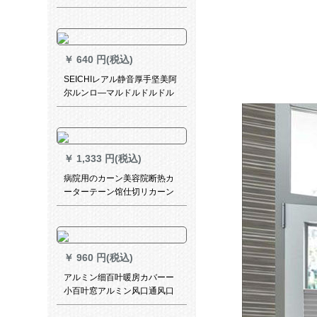
ペペペペペペペペペペペペペ
ーテン遮光遮音カーテテン供
ペペペペペペペペペペペペペ
部屋レカン男の子の子出窓ベ
ペペペペペペペペペペペペペ
ランダ寝室リビト掃き出し窓
ペペペペペペペペペペペペペ
城砦カーテテリングリングリ
ペペペペペペペペペペペペペ
￥
640 円(税込)
ングリング幅2.5メトル高*2.7
ペペペペペペペペペペペペペ
メトル
SEICHIレアル静音厚手坚美阿
ペペペペペクレス加工）は何
尔ルンロ―マルドルドルドル
メートの撮影が必要ですか？
ドルドカーリングのテーリン
グを揃えることができます。
象牙の白双竿一メ-トル単价が
あります。
￥
1,333 円(税込)
病院用のカーン美容院断热カ
ーターテーン馆仕切リカーン
クレジックライン()幅3.5 X高
2.7フルック(轨道送り)
￥
960 円(税込)
アルミン细百叶暖房カバーー
小百叶窓アルミン风口通风口
防雨ブレインドオーダメード