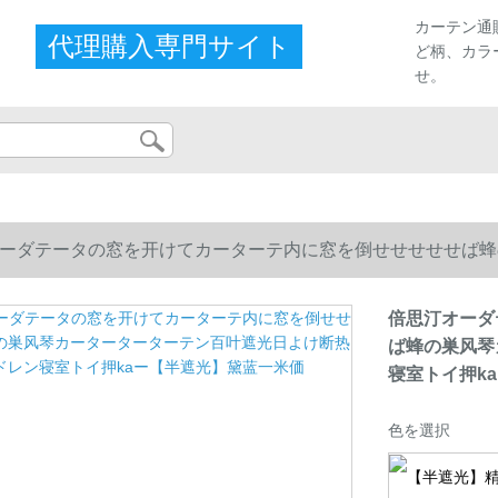
カーテン通
代理購入専門サイト
ど柄、カラ
せ。
ーダテータの窓を开けてカーターテ内に窓を倒せせせせせば蜂
寝室トイ押kaー【半遮光】黛蓝一米価
倍思汀オーダ
ば蜂の巣风琴
寝室トイ押k
色を選択