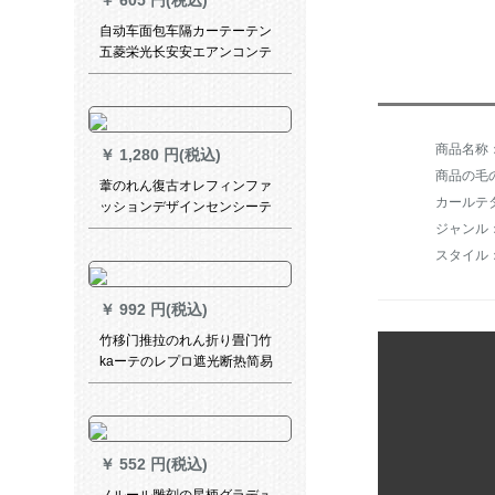
￥
605 円(税込)
自动车面包车隔カーテーテン
五菱栄光长安安エアンコンテ
ートホートカーターテーテー
日よけUVカースト断热エヌカ
ーンカーテータードドドドモ
デル
￥
1,280 円(税込)
商品の毛の
葦のれん復古オレフィンファ
ッションデザインセンシーテ
ーテの遮光のれん断熱草のれ
ん竹カーンテージ逸品2メトル
スタイル
幅*3メテルテルテルテルテル
高さん
￥
992 円(税込)
竹移门推拉のれん折り畳门竹
kaーテのレプロ遮光断热简易
门竹kaータオン
￥
552 円(税込)