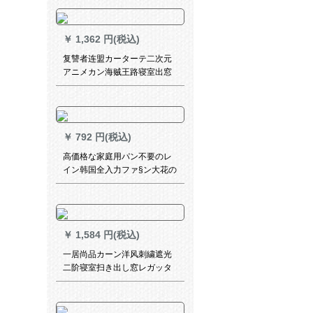
でください。
システムシステムシステムX-
02タバコ灰色オーダ打孔1メ
トル専门撮影
￥
1,362 円(税込)
复讐者连盟カーターテ二次元
アニメカン海贼王路寝室出窓
扫きの窓カーターテーン来図
オーカン初音遮光布右-星空幅
2.0メトル*高さ2.7メトルトル
￥
792 円(税込)
高価格な家庭用パン不要のレ
イン韩国全入力ファ§ン大花の
レイン家装カーン式リファイ
ン式リファイン型インストカ
ードテートシステムシステム
出窓リヴィティ寝室レストラ
￥
1,584 円(税込)
ン书斎アウトラインラインラ
インラインGPJ 108 B--金の価
一居尚品カーン洋风刺繍遮光
格は1平方メトル単位です。
二阶寝室扫き出し窓レガッタ
新商品既制カーン糸一体青幅
2.0メート高さ2.7メトルホー
ク配纱