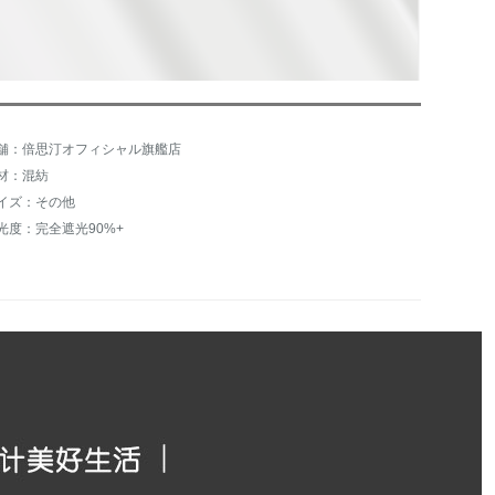
舗：倍思汀オフィシャル旗艦店
材：混紡
イズ：その他
光度：完全遮光90%+