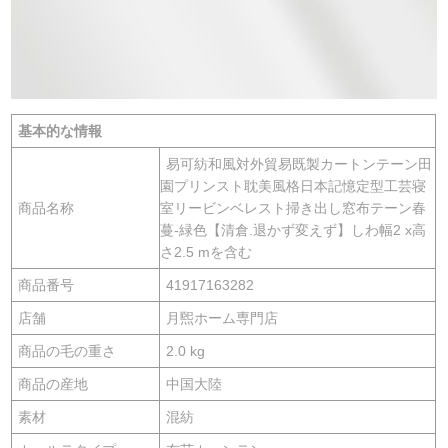
基本的な情報
易可紡和風対外貿易既製カートンテーン田
園プリンスト耽美風格日本記憶定型工芸寝
商品名称
室リービンベレスト掃き出し窓布テーン春
蔓-緑色【清倉.退かず変えず】しわ幅2 x高
さ2.5 mを含む
商品番号
41917163282
店舗
月煕ホーム専門店
商品の毛の重さ
2.0 kg
商品の産地
中国大陸
素材
混紡