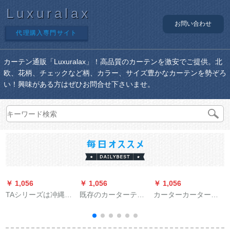
Luxuralax
お問い合わせ
代理購入専門サイト
カーテン通販「Luxuralax」！高品質のカーテンを激安でご提供。北
欧、花柄、チェックなど柄、カラー、サイズ豊かなカーテンを勢ぞろ
い！興味がある方はぜひお問合せ下さいませ。
￥ 1,056
￥ 1,056
￥ 1,056
￥
TAシリーズは冲縄を
既存のカーターテン
カーターカータート
缚って纽をくます。
遮光カーンテ`ジは2.0
ップ50+後70+バーク
バーンドはボンボン
m幅*2.0 m高、打孔1
（車種と色）
をかける。流苏は穂
枚をインスト`ルしな