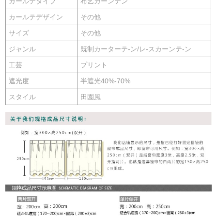
カールテタイプ
布艺カーンテン
カールテデザイン
その他
サイズ
その他
ジャンル
既制カーターテ-ン/レ-スカーンテ-ン
工芸
プリント
遮光度
半遮光40%-70%
スタイル
田園風