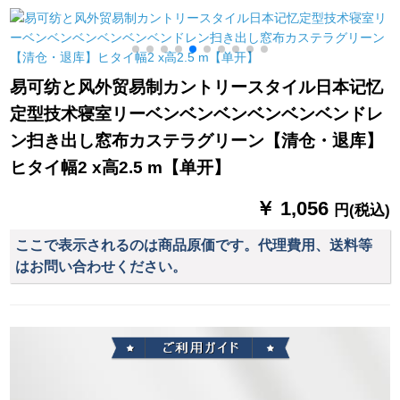
を吊ります。一対の
いでください。
洋風に縛られていま
光
す。テトラーは灰色
の青ペア（1号）で
易可纺と风外贸易制カントリースタイル日本记忆
す。
定型技术寝室リーベンベンベンベンベンベンドレ
ン扫き出し窓布カステラグリーン【清仓・退库】
ヒタイ幅2 x高2.5 m【单开】
￥ 1,056
円(税込)
ここで表示されるのは商品原価です。代理費用、送料等
はお問い合わせください。