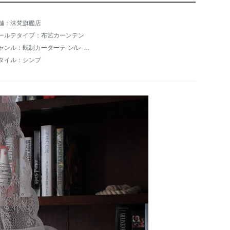
舗：沫梵旗艦店
ールテタイプ：布艺カーンテン
ジャンル：既制カーターテ-ン/レ-スカーンテ-ン
タイル：シンプ