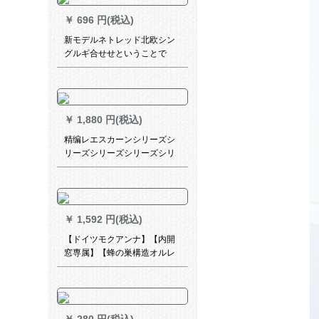
￥
696 円(税込)
新モデルネトレッド北欧シン
グルギ合せせということで
す。完全遮光布既製カーター
テーン寝室リビグブランチに
は、「ベルベット麻綴色」と
の湖青+黄色2.0枚2.2高フルを
￥
1,880 円(税込)
装着しています。
精编レエスカーンシリーズシ
リーズシリーズシリーズシリ
ーズシリーズのホートラック
のホートラックトラックのコ
ーナーコーナーコーナーコー
ナーコーナーのハーフカータ
￥
1,592 円(税込)
ーテーンの小さなカーンンン
カーバーテーターのパイナッ
【ドイツモクアンナ】【内開
プルテーリング薄いの青(ポー
窓専属】【蜂の巣構造オルレ
ルを持った)200枚の店舗
ンテン】【遮光カーン】【既
製カーン】平方メトル【完全
遮光】ディップカラーMG-FC
06-418