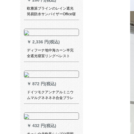
￥
280 円(税込)
欧雅派ブラインのレイン遮光
简易防水サンバイザーOffice寝
室トリレビルKM-50-1001ホワ
トイの特价1平方メトル(シン
ゲル幅1.5メトル以上)
￥
2,336 円(税込)
ディフーナ地中海カーン半完
全遮光寝室リングベレスト
8520-完全遮光布-フルック既
製カーン幅1.9*2.7 m-シングル
A
￥
872 円(税込)
ドイツモクアンナアルミニウ
ムマルグネネネネ合金ブラレ
ン黒パンチー不要トニック防
水遮光ブロックブロックMG-
BY 08-29
￥
432 円(税込)