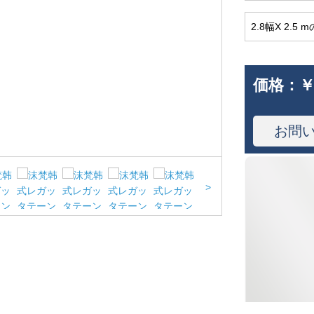
2.8幅X 2.
価格：
￥
お問
>