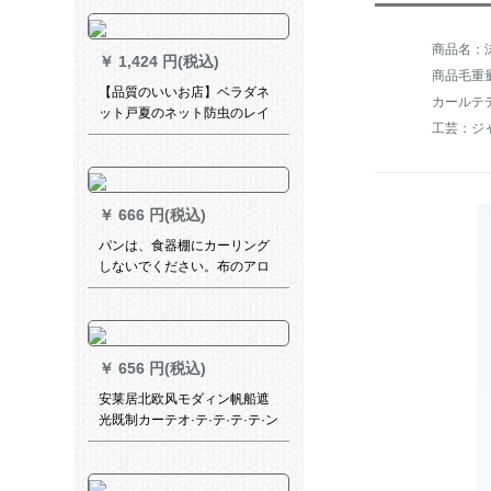
は强い遮光をします。【天然
素材-グラッドグリーン】送り
棒は1.5枚です。×1.8高です。
￥
1,424 円(税込)
商品毛重量：
【品質のいいお店】ベラダネ
カールテ
ット戸夏のネット防虫のレイ
工芸：ジ
ンマグネネ。暗号化された静
音スペル防虫ソフトガーゼド
アの大きなカードドットコム
はガゼルの扉の白枠+ベルルー
￥
666 円(税込)
ジュの纱门120 x 220 cmに调
整します。
パンは、食器棚にカーリング
しないでください。布のアロ
ーンを遮らないでください。
ダンテン自粘式の靴箱開放式
の本箪笥は防塵です。断热の
リ－ディグです。叶子紫中分
￥
656 円(税込)
式のベルト(伸縮棒/マット両用
の幅は85高180 cmです。
安莱居北欧风モダィン帆船遮
光既制カーテオ·テ·テ·テ·テ·ン
寝室ビエング男の子部屋出窓
つぎわわ帆船-ブカ·テ·テ·ン1
メトルの専门写真