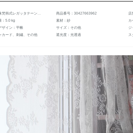
商品名：沫梵韩式レガッタテーン既製のカーンテーン既製のテールベルンダウンダの出窓アメリンショーウインドーの白いレガッタテージ2.8幅X 2.5メートル高X 1枚（フック/穿棒通用）
商品番号：30427663962
店
5.0 kg
素材：紗
カ
デザイン：平帷
サイズ：その他
ャカード、刺繡、その他
遮光度：光透過
ス