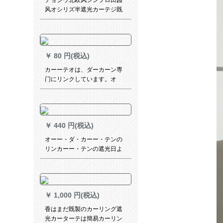
チョシウ北欧风シンプロ田园
风オシリズ半遮光カーテジ既
製カーリング寝室明の色調の
子供部屋に落葉羽羽羽羽羽羽
羽羽羽羽-布无料フーク加工、
穴を开ける毎米プロ10元
￥
80 円(税込)
カーーテオは、ダーカーン専
门にリンクしています。オ
ー・ダカテ専门に撮って、単
独でつまんだら、返金しま
す。
￥
440 円(税込)
オーー・ダ・カーー・テンの
リンカーー・テンの遮光日よ
けーフル広告印字LOGO风景
写真ラ・カーン完全遮光一面
プラスモデル様
￥
1,000 円(税込)
香はまだ既製のカーリング遮
光カーターテは簡易カーリン