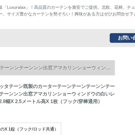
販「Luxuralax」！高品質のカーテンを激安でご提供。北欧、花柄、チ
ー、サイズ豊かなカーテンを勢ぞろい！興味がある方はぜひお問合せ下
お問い
テーンンテーンンン出窓アマカリンショーウィンド
ッタテーン既製のカーターテーンテーンテーンンテー
テーンンン出窓アマカリンショーウィンドウの白いレ
.8幅X 2.5メートル高X 1枚（フック/穿棒通用）
.5 mのX 1錠（フック/ロッド共通）