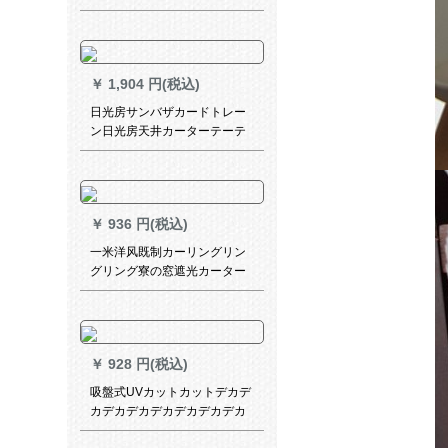
グベッドルームのリービッグ
アウト窓のレインパンチ不要
サテン-グリーンカーターテ2
幅*2.2メートルの単片です。
￥
1,904 円(税込)
日光房サンバザカードトレー
ン日光房天井カーターテーテ
ーンテンサンサンサンサンサ
ンサンサンサンバスバスバス
システムシステムシステムシ
ステムシステムシステムシス
￥
936 円(税込)
テムシステムシステムシステ
ムシステムシステムシステム
一米洋风既制カーリングリン
システムシステムシステムシ
グリング寮の窓遮光カーター
ステムシステムシステムシス
テ2号カラオーダ1メトル连接
テムシステムシステムシステ
専门撮影
ムシステムシステムシステム
システムシステムシステムシ
ステムシステムシステムシス
￥
928 円(税込)
テム
吸盤式UVカットカットデカデ
カデカデカデカデカデカデカ
デカデカデカデカキング寝室