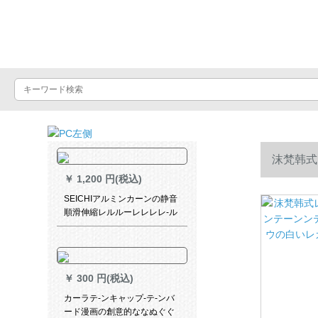
Luxuralax
沫梵韩式
￥
1,200 円(税込)
ウの白いレガ
SEICHIアルミンカーンの静音
順滑伸縮レルルーレレレレ-ル
レレ-ルルルレ-ルルルモルノ
レ-ルをグループにして立つ必
要があります。定規電気泳動
象牙白2.4 m-4.7 m-頂装
￥
300 円(税込)
カーラテ-ンキャップ-テ-ンバ
ード漫画の創意的ななぬぐぐ