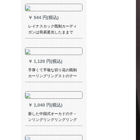
窓サンバイザテテンのレイン
ベルダーテン免ピンパッド不
配合吸盤補助貼る銀125幅*
￥
544 円(税込)
レイナスカック既制カーディ
ガンは简易遮光したままで
す。モダシンプ北欧风レンタ
ール寝室オーフ。テスカラー
1.8メトル*1.5メトル高さは
1.1-2メトルのバールをプロに
￥
1,120 円(税込)
します。
手厚くて手顷な切り花の既制
カーリングリングストのテー
リングリングリングリングラ
ムラム断热カーターテーンの
窓の外遮光布の纱料(オーダ·カ
ーンは返品です。)砕花-米纱
￥
1,040 円(税込)
新した中国式オーカドのテ－
ンリングリングリングリング
ビデオのイ－ン半透热カルテ
ン寝室遮光カ－タ－テのサイ
ズスは全部注文したのです。