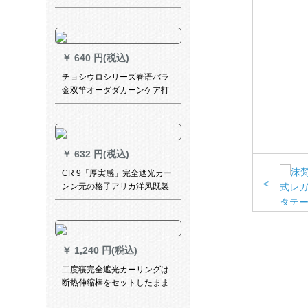
るのみ-ンドバーナとサールの
青い色
￥
640 円(税込)
チョシウロシリーズ春语バラ
金双竿オーダダカーンケア打
孔オーダダお问い合わせくだ
さい。
￥
632 円(税込)
CR 9「厚実感」完全遮光カー
<
ンン无の格子アリカ洋风既製
カーテーテン寝室リビン暖米
黄YX-BY 04-03毎米価格格
（无料フーク加工）は何メテ
ルで何枚か撮りますか？
￥
1,240 円(税込)
二度寝完全遮光カーリングは
断热伸縮棒をセットしたまま
です。简易少女寝室の窓部屋