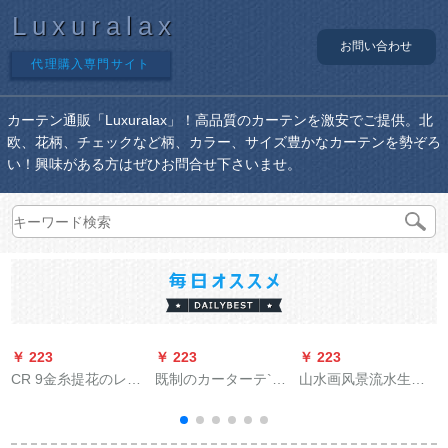
Luxuralax
お問い合わせ
代理購入専門サイト
カーテン通販「Luxuralax」！高品質のカーテンを激安でご提供。北
欧、花柄、チェックなど柄、カラー、サイズ豊かなカーテンを勢ぞろ
い！興味がある方はぜひお問合せ下さいませ。
￥ 223
￥ 223
￥ 223
￥
CR 9金糸提花のレン
既制のカーターテ`ジ
山水画风景流水生财
カーン二階百葉韓国
寝室北约シンプロモ`
カーンのれん挂け絵
式遮光リービ寝室バ
ルド小シ`トカーター
をオーダメードして
ーム
テ`ン出窓リヴィティ
完全遮光パソルリフ