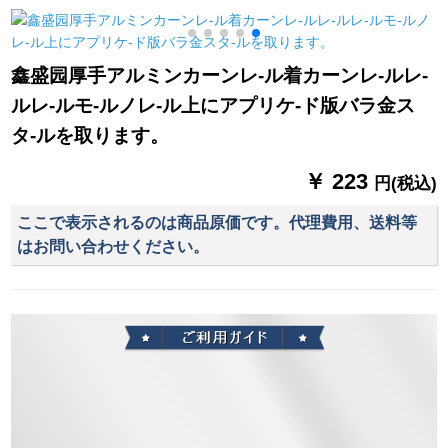
ン寝室ベルダ遮光布
ト书斎リング(一平方
パ
の星青【遮光80%】
の価格格)完全遮光一
幅1.5高2.0打穴【一
面パンン
鑫盛园厚手アルミンカーンレ-ル着カーンレ-ルレ-
対二】
ルレ-ルモ-ルノレ-ル上にアプリケ-ド版バラ金ス
タ-ルを取ります。
￥ 223
円(税込)
ここで表示されるのは商品原価です。代理費用、送料等
はお問い合わせください。