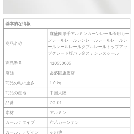
基本的な情報
鑫盛園厚手アルミンカーンレール着用カー
ンレールレールレンレールレールレールレ
商品名称
ールレールレールダブルレールトップアッ
プグレード版バラ金ステンレスシール
商品番号
410538085
店舗
鑫盛園旗艦店
商品の毛の重さ
1.0 kg
商品の産地
中国大陸
品番
ZG-01
素材
アルミン
カールテタイプ
布艺カーンテン
カールテデザイン
その他