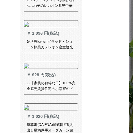
CR 9フランチャイズ沖縄式竹
ka-ten子のレカオン遮光中華
と風茶楼茶室断熱禅意紫MK-
ZL 41-12
￥
1,096 円(税込)
妃洛思ka-tenグラッド・ショ
ーン捺染カメレオン寝室遮光
カーン・テーラー・布(フーク
加工)幅2.5メトルトル×2.7メ
トルの高さ一枚
￥
928 円(税込)
※【家装のお得な日】100%完
全遮光賃貸住宅の小窓寮のド
アッパイは、簡易メニをライ
ンにしたものです。既制のカ
ーリングジッは7019%遮光银
星ピンクの布1.5メトル幅1.8
￥
1,020 円(税込)
メトルの高さになっていま
す。
黛菲娜(DAIFNA)韩式网红彫り
出し星柄厚手オーダカーン完