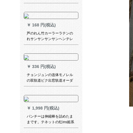
全遮光リビエン寝室ins stal既
製カーリングスター-青-フーク
ン2.4枚*2.7高单片
￥
168 円(税込)
芦のれん竹カーラーラテンの
れサンサンサンサンヘンテレ
ンドテルテルテルテルビのテ
ン断热草のれん饰り竹のれ原
色カーラテテン幅100*长さ
200 cm
￥
336 円(税込)
チョンジュンの连体モノレル
の双轨道ビク出窓轨道オーダ
ドレールのテーラー轨道は何
メトルですか？
￥
1,998 円(税込)
パンチーは伸縮棒を詰めたま
まです。テネットの红ins姫系
寝室の少女は窓の外窓の遮光