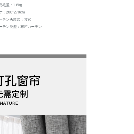
品毛重：1.8kg
寸：200*270cm
ーテン头款式：其它
ーテン类型：布艺カーテン