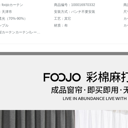
foojoカーテン
商品编号：100016970332
商
：天津市
安装方式：パンチ不要安装
尺
光（70%-90%）
工艺：其它
カ
ンプル
材质：布
カ
类别：既製カーテンカーテン/レースカーテン