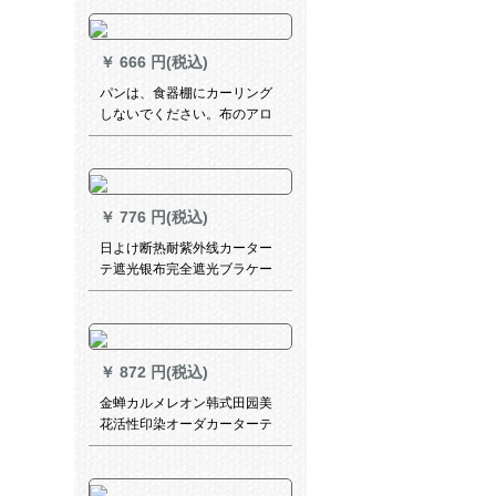
白い紗カーターテンのレイン
ショートカーンは伸び縮み棒
（1.15-1.75メートル）の糸
￥
666 円(税込)
2.6幅*1.7高（単開式）を配合
しています。
パンは、食器棚にカーリング
しないでください。布のアロ
ーンを遮らないでください。
ダンテン自粘式の靴箱開放式
の本箪笥は防塵です。断热の
リ－ディグです。叶子紫中分
￥
776 円(税込)
式のベルト(伸縮棒/マット両用
の幅は85高180 cmです。
日よけ断热耐紫外线カーター
テ遮光银布完全遮光ブラケー
ステ`ン日よけ断热UVカータ
ースタジオ扫き出し窓既制カ
ーリング寝室リングビン4.0枚
*1.9高単独用厚手-银色朝室内
￥
872 円(税込)
金蝉カルメレオン韩式田园美
花活性印染オーダカーターテ
ーン寝室既制カメレオン