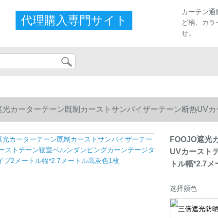
カーテン通
代理購入専門サイト
ど柄、カラ
せ。
O遮光カーターテーン既制カーストサンバイザーテーン断热UV
幅*2.7メートル高灰色1枚
FOOJO遮
UVカースト
トル幅*2.7
选择颜色