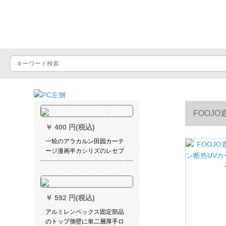
Luxuralax
FOOJ
￥
400 円(税込)
プ2メートル
一轮のアラカルン田园カーテ
ージ漫画半カシリズのレセプ
ションケスに遮るカーターテ
玄関断热出窓遮光カーーテテ
ンテテンンテックス150高90
cm+5元送规格棒サージ
￥
592 円(税込)
アルミレンベックス固定部品
のトップ側壁に単二層厚手ロ