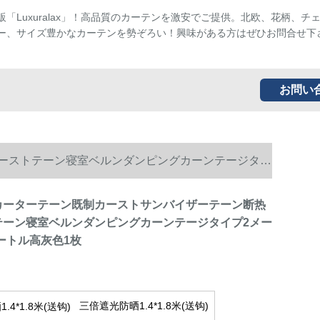
販「Luxuralax」！高品質のカーテンを激安でご提供。北欧、花柄、チ
ー、サイズ豊かなカーテンを勢ぞろい！興味がある方はぜひお問合せ下
お問い
カーストテーン寝室ベルンダンピングカーンテージタイ
光カーターテーン既制カーストサンバイザーテーン断热
テーン寝室ベルンダンピングカーンテージタイプ2メー
メートル高灰色1枚
三倍遮光防晒1.4*1.8米(送钩)