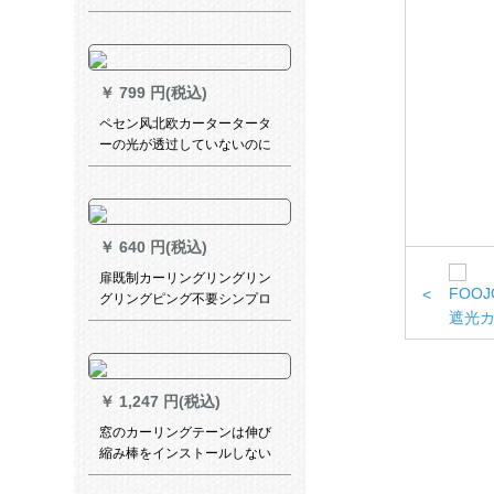
マーポラジット28*22 mm洋風
ダンベルドを取ります。
￥
799 円(税込)
ペセン风北欧カータータータ
ーの光が透过していないのに
人间の白纱ベルンカシリーの
幅2.5 m*高2.7 mフル加工
￥
640 円(税込)
扉既制カーリングリングリン
<
グリングピング不要シンプロ
モ厚くて手オーダカーターテ
テテン寝室リビリングホーテ
ベルダー短カータテテン半カ
ーン遮光カーン花瓶青イ3メト
￥
1,247 円(税込)
ル幅*高さ2.3パンチ1枚
窓のカーリングテーンは伸び
縮み棒をインストールしない
で窓から出て寝室の半遮光の