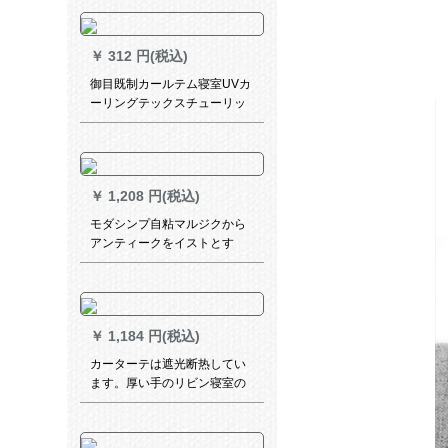
布を借りて部屋を空けます。
灰色の透かし棒+星明り2.4枚
*2.0高(ダブオールプロ)です。
￥
312 円(税込)
御目既制カールテム寝室UVカ
ーリングテックスチューリッ
プの米黄幅1.5高2.0フルク
￥
1,208 円(税込)
モダシンプ自粘マルジクから
アンティークをイストとす
る。姫系遮光寝室の窓カード
テーテをインストルールなの
でください。テ`ルン既制のカ
ーンテ`ジ。テ-ンパープルの自
￥
1,184 円(税込)
贴の款幅は1.0 x高2.6枚です。
カーターテは遮光断热してい
ます。厚い手のリビン寝室の
窓カードテは厚い手-コーヒ
3.0枚*2.5高【打孔款1片】