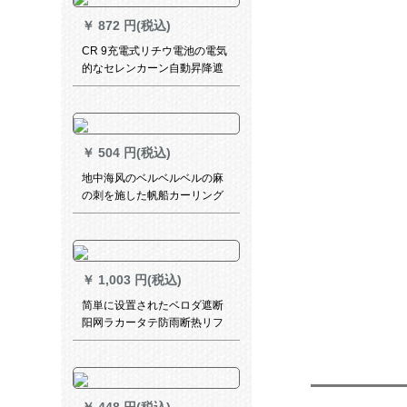
￥
872 円(税込)
CR 9充電式リチウ電池の電気
的なセレンカーン自動昇降遮
光オフス防水完全遮光オレフ
ィン湖青ピンク
￥
504 円(税込)
地中海风のベルベルベルの麻
の刺を施した帆船カーリング
リングのテーリングリングリ
ングリングリングリングと子
供供给部屋の窓カーリングリ
ングリングリングシステムド1
￥
1,003 円(税込)
メ`トル
简単に设置されたベロダ遮断
阳网ラカータテ防雨断热リフ
トカーンティィは风和雪を防
ぐぐぐぐぐぐぐぐのレインレ
インレインレインカーンで
す。1.8 m×1.8 m