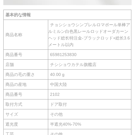
基本的な情報
チョシショウシンプレルロマポール単棒ア
ルミルン白色黒レールロッドオーダカーン
商品名称
ヘッド総长特注金-ブラックロッド+総长3.6
メートル以内
商品番号
65981253830
店舗
チシショウカテル旗艦店
商品の毛の重さ
40.00 g
商品の産地
中国大陸
商品番号
2102
取付方式
ドア取付
サイズ
その他
遮光度
半遮光40%-70%
工芸
その他