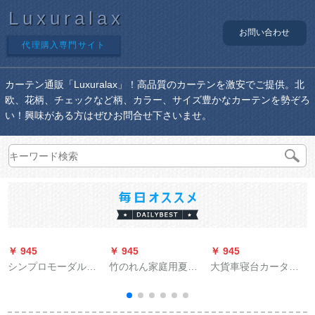
Luxuralax
お問い合わせ
代理購入専門サイト
カーテン通販「Luxuralax」！高品質のカーテンを激安でご提供。北
欧、花柄、チェックなど柄、カラー、サイズ豊かなカーテンを勢ぞろ
い！興味がある方はぜひお問合せ下さいませ。
￥ 945
￥ 945
￥ 945
￥
シンプロモーダル遮
竹のれん家庭用夏季
大貨車寝台カーター
光カーターテー厚手
防蚊日よけ通気通気
テーン陝西汽德龙X
の斜纹麻料ビディオ
暗号化リビンのれん
3000 F 3000新M
寝室既制カーンシス
100 cm幅200 cm长竹
3000バークウーカー