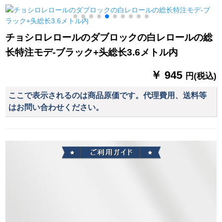
テムシステム遮光オ
のれん
テ専用J 6 P遮光カー
ームシステムシステ
テ前+二側+後窓青
加
ムシステムシステム
チョシロレロールのダブロックの白レロールの総
システムシステムシ
长特注モデ-ブラック+头総长3.6メトル内
ステムシステムシス
テムシステムシステ
￥ 945
ムシステムシステム
円(税込)
システムシステムシ
ここで表示されるのは商品原価です。代理費用、送料等
ステムシステムシス
はお問い合わせください。
テムシステムシステ
ムシステムシステム
システムシステムシ
ステムシステムシス
テムX-02タバコ灰色
オーダ打孔1メトル専
门撮影