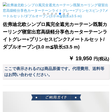
寝室をイントストと
枚X 2.5高.フルク1錠
リングビンビン书斎
ネ
します。カータース
扫き出し窓カーター
3
タッドは幅が1.5*2(短
テーンンンンテーン
いしてもいいです。)
ンンンテーリングリ
佐弗迪北欧シンプロ風完全遮光カーテーン既製カ
面の魔青フーは星で
ングリングリングリ
ーリング寝室出窓高级軽分享色カーターテーンラ
す。
ングリングリングリ
ングリングリング04
イトグレー+プリンセスピンク7メートルセット/
デフォルト纱、一メ
ダブルオープン(3.0 m≦轨长≤3.5 m)
トールダーダーダー
ダーダーダーダーデ
￥ 19,950
円(税込)
ザイン専门の撮影
ここで表示されるのは商品原価です。代理費用、送料等
はお問い合わせください。