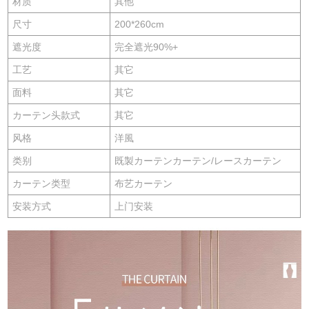
材质
其他
尺寸
200*260cm
遮光度
完全遮光90%+
工艺
其它
面料
其它
カーテン头款式
其它
风格
洋風
类别
既製カーテンカーテン/レースカーテン
カーテン类型
布艺カーテン
安装方式
上门安装