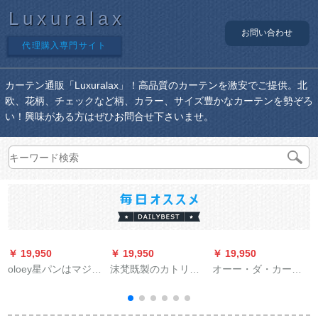
Luxuralax
お問い合わせ
代理購入専門サイト
カーテン通販「Luxuralax」！高品質のカーテンを激安でご提供。北
欧、花柄、チェックなど柄、カラー、サイズ豊かなカーテンを勢ぞろ
い！興味がある方はぜひお問合せ下さいませ。
￥ 19,950
￥ 19,950
￥ 19,950
￥
oloey星パンはマジッ
沫梵既製のカトリッ
オーー・ダ・カー
クで贴るカステルは
クモンモンモンモン
ン・テーン新中国式
遮光しています。小
モンモリヴィティー
绿色竹水墨画黒の纱
羽音ネットの红姫系
北欧無地M 012-9 3.0
カーターテーン寝室