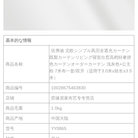
基本的な情報
佐弗迪 北欧シンプル风完全遮光カーテン
既製カーテンリビング寝室出窓高档轻奢拼
商品名称
色カーテンオーダーカーテン 浅灰色+公主
粉 7米布一套/双开（适用于3.0米≤轨长≤3.5
米）
商品编号
10028675463830
店铺
弈缘居家布艺专专营店
商品毛重
1.0kg
商品产地
中国大陆
货号
YY0865