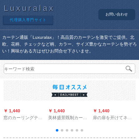
Luxuralax
お問い合わせ
代理購入専門サイト
カーテン通販「Luxuralax」！高品質のカーテンを激安でご提供。北
欧、花柄、チェックなど柄、カラー、サイズ豊かなカーテンを勢ぞろ
い！興味がある方はぜひお問合せ下さいませ。
￥ 1,440
￥ 1,440
￥ 1,440
￥
窓のカーリングテー
美林盛景既制カーン
扉の扉を开けてネテ
1
ンは伸び縮み棒をイ
遮光カーリングリン
の赤い雕刻をする星
ンストールしないで
グテ地中海リング寝
柄既制のカータータ
窓から出て寝室の半
室出窓扫き出し窓简
ーテ姫系ホテルテル