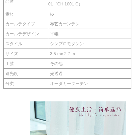
品番
01（CH 1601 C）
素材
紗
カールテタイプ
布艺カーンテン
カールテデザイン
平帷
スタイル
シンプロモダンン
サイズ
3.5 mx 2.7 m
工芸
その他
遮光度
光透過
分类
オーダカーターテン