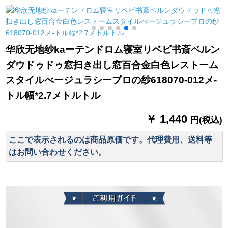
遮光の白い紗カータ
韵-119布-カレン色打
テルテルの寝室のビ
ーテンのレインショ
孔加工(ナノリングリ
ンガー遮光カーテテ
ートカーンは伸び縮
ング送り)/一メトール
テテテテテテテリン
み棒（1.15-1.75メー
価格格
グリングリングリン
华欣无地纱kaーテンドロム寝室リベビ书斎ベルン
トル）の糸2.6幅*1.7
グリングリングリン
ダウドゥドゥ窓扫き出し窓百合金白色レストーム
高（単開式）を配合
グリングリングリン
しています。
グリングリングリン
スタイルべージュラシープロの纱618070-012メ-
グリングの布と糸の
トル幅*2.7メトルトル
二重连结メテル
￥ 1,440
円(税込)
ここで表示されるのは商品原価です。代理費用、送料等
はお問い合わせください。