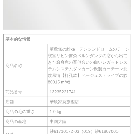
基本的な情報
華欣無の紗kaーテンシンドロームのテーン
寝室リビン書斎ベルンダンダの窓から出て
きた窓窓窓の百似合いの白いレガットシス
商品名称
テムシステムダンカーン既製カーテーン北
欧風情【打孔款】ベージュストライプの紗
80015 m*幅
商品番号
13235221741
店舗
華欣家紡旗艦店
商品の毛の重さ
1.0 kg
商品の産地
中国大陸
紗61710172-03（019）紗61807001-