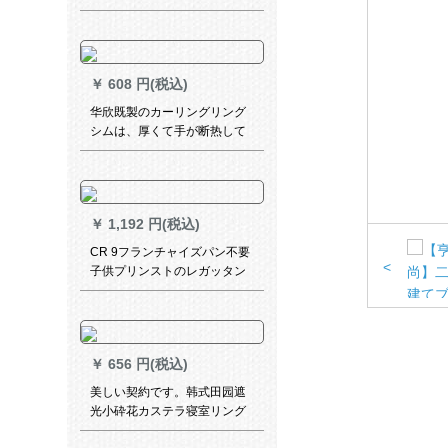
小羽音ネットの红姫系寝室を
イントストとします。カータ
ースタッドは幅が1.5*2(短い
してもいいです。)面の魔青フ
￥
608 円(税込)
ーは星です。
华欣既製のカーリングリング
シムは、厚くて手が断热して
UVカーターの防光遮光リング
寝室の外窓パン不要カーンテ
ーン【米色布】白纱1米价をプ
レゼにします。
￥
1,192 円(税込)
CR 9フランチャイズパン不要
<
子供プリンストのレガッタン
遮熱遮光漫画ベビの寝室図案
プリンストの海賊WS-JL 110-
016
￥
656 円(税込)
美しい契約です。韩式田园遮
光小砕花カステラ寝室リング
遮光布-(打孔加工)1.5メトル幅