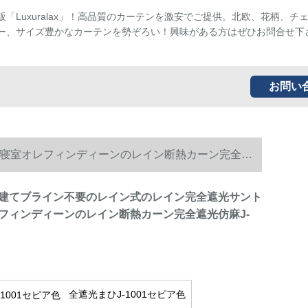
販「Luxuralax」！高品質のカーテンを激安でご提供。北欧、花柄、チ
ー、サイズ豊かなカーテンを勢ぞろい！興味がある方はぜひお問合せ下
お問い
寝室オレフィンディーンのレイン断熱カーン完全遮
建てブライン不要のレイン式のレイン完全遮光サント
フィンディーンのレイン断熱カーン完全遮光仿麻J-
全遮光まひJ-1001セピア色