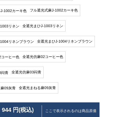
フル遮光式麻J-1002カーキ色
全遮光まひJ-1003リネン
全遮光まひJ-1004リネンブラウン
全遮光仿麻02コーヒー色
全遮光仿麻03闷青
全遮光まねる麻09灰青
 944 円(税込)
ここで表示されるのは商品原価