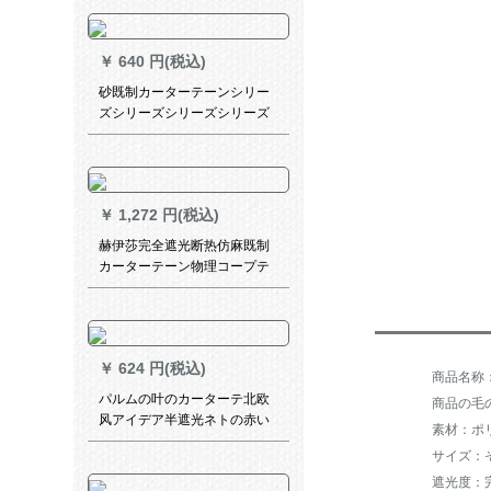
x 2.7高一片
￥
640 円(税込)
砂既制カーターテーンシリー
ズシリーズシリーズシリーズ
シリーズシリーズシリーズシ
リーズシリーズシリーズシリ
ーズシリーズシリーズシリー
ズシリーズシリーズシリーズ
￥
1,272 円(税込)
シリーズシリーズシリーズシ
リーズシリーズシリーズシリ
赫伊莎完全遮光断热仿麻既制
ーズシリーズシリーズシリー
カーターテーン物理コープテ
ズシリーズシリーズシリーズ
ィンガー布灰色フルク-2.0幅x
のベッドルームで窓リビィベ
2.5高-1片装
ルンシリーズシリーズシリー
ズシリーズシリーズシリーズ
シリーズのテーン米黄-纱【厚
￥
624 円(税込)
手】打穴幅2.5メートル*高さ
パルムの叶のカーターテ北欧
商品の毛の
2.5メートルを変更することが
风アイデア半遮光ネトの赤い
できます。
素材：ポ
テーテン寝室リビグ书房ベル
サイズ：
ダ子供给部屋刺繍パルムの叶-
遮光度：完
ブカン打孔式オーダ