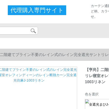
カーテン通
代理購入専門サイト
ど柄、カラ
せ。
二階建てブライン不要のレイン式のレイン完全遮光サントリレ
003リネン
【亨尚】二階
リレ寝室オレ
1003リネン
色を選択