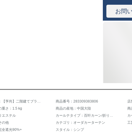
お問
商品名称：【亨尚】二階建てブラインドパン不要のレイン式のレイン完全遮光サントリレ寝室オーフーカーンの断熱カーン完全遮光仿麻J-1003リネン
商品番号：283309383806
重さ：1.5 kg
商品の産地：中国大陸
商
リエステル
カールテタイプ：百叶カーン/折りカーラーテン/垂直カーン
カ
その他
カテゴリ：オーダカーターテン
工
全遮光90%+
スタイル：シンプ