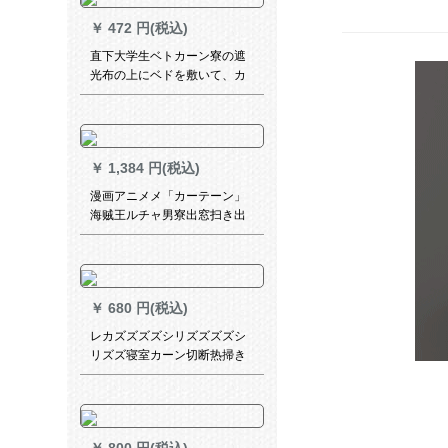
￥
472 円(税込)
直下大学生ベトカーン寮の遮
光布の上にベドを敷いて、カ
ーターテの下の段のレン城壁
ベトドのカーターテテの1.2*
長い2 Mの二錠のレンの高さ
1.2メトトはルトンを指す。
￥
1,384 円(税込)
漫画アニメメ「カーテーン」
海贼王ルチャ男寮出窓扫き出
明窓二次元オーダン遮光布漸
次黒大合集幅2.0メトル*高さ
2.7メトルホーム
￥
680 円(税込)
レカズズズズシリズズズズシ
リズズ寝室カーン切断热掃き
出窓寝室出窓白纱2.5メトル幅
*2.7メテルテルトシク一枚