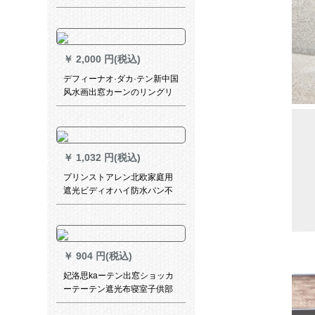
ラー式のレインb 0633-3
￥
2,000 円(税込)
デフィーナオ·ダカ·テン新中国
风水画出窓カーンのリングリ
ングリングリング寝室书房扫
き出窓遮光既制カーターテー
ン6957-半遮光布-打孔既制カ
ーリングテーリング2.4*2.7メ
￥
1,032 円(税込)
トル-ルB
プリンストアレン北欧家庭用
遮光ビディオハイ防水パン不
要オダカテージジ花鹿角
￥
904 円(税込)
妃洛思kaーテン出窓ショッカ
ーテーテン遮光布寝室子供部
屋遮光カーターターターラッ