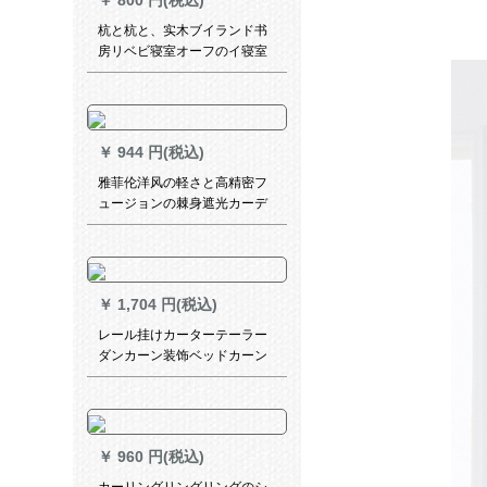
￥
800 円(税込)
杭と杭と、实木ブイランド书
房リベビ寝室オーフのイ寝室
中国式电动遮光オーダ木制の
100ページ以上の测定サービ
スを提供します。
￥
944 円(税込)
雅菲伦洋风の軽さと高精密フ
ュージョンの棘身遮光カーデ
ィン绿色の青のピンクオ·ダカ·
ディップ
￥
1,704 円(税込)
レール挂けカーターテーラー
ダンカーン装饰ベッドカーン
轨道ハンガペン日よけ部屋暖
かい子供半カテル水色(医カス
メン)幅2高2.7フートク(轨道
1.9メトル)
￥
960 円(税込)