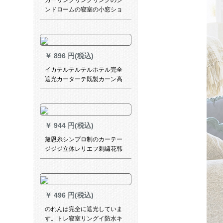
カーリングリングリングのシ
ンドロームの寝室の小窓ショ
ッカーテーンが完全に遮光し
ています。窓の外の扫き出し
窓のひなぎさ-カーリング色が
1.5メートルの高さです。
￥
896 円(税込)
イカテルテルテルホテル完全
遮光カーターテ既製カーン高
精密絹糸ベース遮熱遮光布オ
ーダカーターテライトグレー
4.0 m幅*2.7 m高さ打穴式可改
高さ
￥
944 円(税込)
黛恩糸シンプロ制のカーテー
ジジジ立体レリエフ刺繍花韩
式田园寝室リビ扫き出し窓カ
ーンテージダーダーダーダー
ダー毎米(加工无料)
￥
496 円(税込)
のれんは完全に遮光していま
す。トレ寝室リングイ防水キ