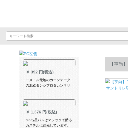
Luxuralax
【亨尚】
￥
392 円(税込)
光仿麻J-1
一メトル无地のカーンテーク
の北欧ダンシプロダカンネリ
ングリングリングリングリン
グ既制カースト遮光布寝室维
可奥纱白纱オーストリアダカ
ン1メトル打孔
￥
1,376 円(税込)
oloey星パンはマジックで贴る
カステルは遮光しています。