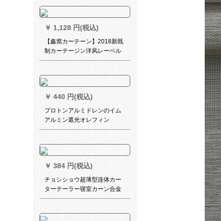
ピング-粉布(フーク加工)幅2.5
メトルトルトル×2メ-トルの高
さ一枚
￥
1,128 円(税込)
【鑫窩カーテーン】2018新既
制カーテージン洋风レーベル
ビグン寝室全物理遮光防風保
温サンバイザス宿舎ベルンダ
ングバックカラー布（改高可
能）幅3 m*高さ2.7 m打穴款
￥
440 円(税込)
プロトンアルミドレンのイム
アルミン遮光オレフィン
￥
384 円(税込)
チョシショウ超薄型连体カー
ターテーラー寝室カーン合金
静音双轨内出窓トープは何枚
ですか？何メートトですか？