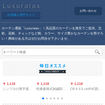
Luxuralax
お問い合わせ
代理購入専門サイト
カーテン通販「Luxuralax」！高品質のカーテンを激安でご提供。北
欧、花柄、チェックなど柄、カラー、サイズ豊かなカーテンを勢ぞろ
い！興味がある方はぜひお問合せ下さいませ。
￥ 1,118
￥ 1,118
￥ 1,118
￥
シンプロの厚手遮光
经典家韩式刺繍田園
CR 9 3.5 cmPVC防水
布のベロダイン寝室
レカン既製カーン二
ブラインド遮光プロ
の窓扫き出し窓窓遮
重窓リヴィン系無の
ベラバーシーム防油
光既制カーターテン3
完全遮光布紫布刺繍
パルトライト不要キ