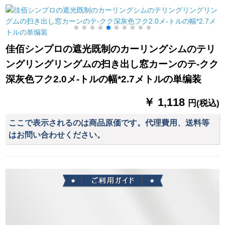
メトル幅1.8メトルの
紗二重フクリーン1メ
ラやかなシロック602
ク
高さの金色の布で
トルワイドクローズ
す。
アップ
佳佰シンプロの遮光既制のカーリングシムのテリ
ングリングリングムの扫き出し窓カーンのテ-クク
深灰色フク2.0メ-トルの幅*2.7メトルの単编装
￥ 1,118
円(税込)
ここで表示されるのは商品原価です。代理費用、送料等
はお問い合わせください。