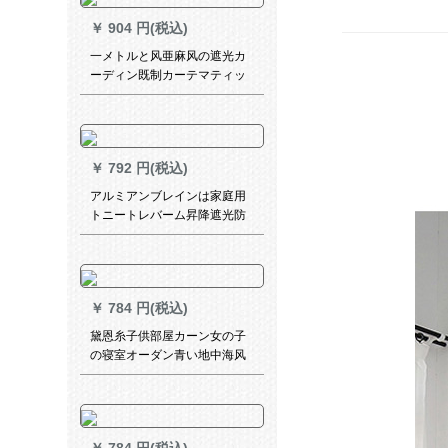
オンカーンンンンテム太阳花-
￥
904 円(税込)
カーン1.5幅メトル*2.7高
一メトルと风亜麻风の遮光カ
ーディン既制カーテマティッ
ク天然素材リングプの出窓と
寝室カーテオ氷川灰オカーン1
メナート
￥
792 円(税込)
アルミアンブレインは家庭用
トニートレバーム昇降遮光防
水スナププールです。
￥
784 円(税込)
黛恩糸子供部屋カーン女の子
の寝室オーダン青い地中海风
天然素材扫き出し窓カーン毎
メール(包加工)何メテルをつま
みますか？