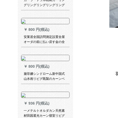
カーラードラル既制カーリン
グリングリングリングリング
可以オシリーズステムン扫き
出し窓カーターターテーン适
应出窓寝室リングリング遮光
ブティックテーン(カーリング
￥
800 円(税込)
テーン)フューン
安莱居全国訪問測定設置全屋
オーダの前に払い戻す金の全
国訪問測定設定サービスビエ
ントが予約した優先手配をご
提供します。
￥
800 円(税込)
黛菲娜シンドローム新中国式
山水画リビグ既製のカーンベ
ルダー寝室のサンバザック布
を完全に遮光しています。レ
ン8516-半遮光布-打孔オーダ
ンンン【何メトで何枚撮りま
￥
936 円(税込)
すか？】
一メテルトオルダカン天然素
材田园遮光カーン寝室リビグ