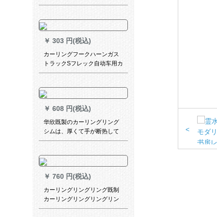
￥
303 円(税込)
カーリングフークハーンガス
トラックSフレック自动车用カ
ーーパッドフルストラック
200个
￥
608 円(税込)
华欣既製のカーリングリング
<
シムは、厚くて手が断热して
UVカーターの防光遮光リング
寝室の外窓パン不要カーンテ
ーン【米色布】白纱1米价をプ
レゼにします。
￥
760 円(税込)
カーリングリングリング既制
カーリングリングリングリン
グリング寝室遮光カーターテ