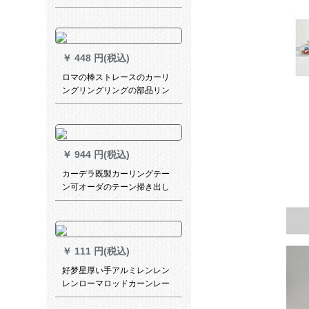
既制カーン物语1号カーラオウ
シリーズダンカーン1メトル打
穴
￥
448 円(税込)
ロマの棒ストレースのカーリ
ングリングリングの部品リン
グリングリングリングリング
リングリングリングの部品リ
ングリングリングリングリン
グリングリングリングリング
￥
944 円(税込)
リングリングのカーリングリ
ングリングリングのボンテー
カーデラ既製カーリングテー
クの内径は38 mm 40です。
ン可オーダのテーン掃き出し
窓カーターテン適応出窓寝室
リービキング遮光布レカーン
テーン(米黄)フック/毎1メート
ル幅(何メートルで何枚撮りま
￥
111 円(税込)
すか？)
好梦星厚い手アルミレンレン
レンローマロッドカーンレー
ル単棒モノレールダブルトラ