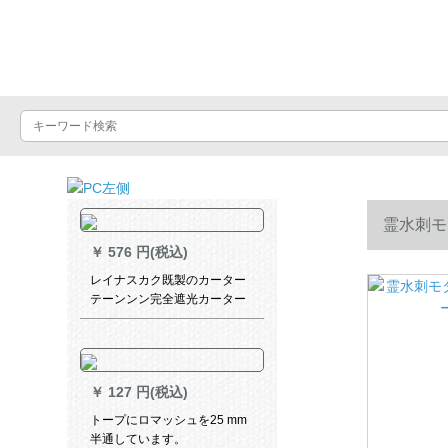
Luxuralax
霊水刺モ
￥
576 円(税込)
レイナスカク既製のカーター
テーンンン完全遮光カーター
テン寝室掃き出窓ベレストラ
ンダー出窓システムハーン式
シムホームホームホームンン
ンン遮光カーターテーンン部
￥
127 円(税込)
屋部屋部屋扫き出し窓ベゼル7
叶草ブティック2.0項
トープにロマッシュを25 mm
半通しています。