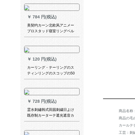
ーン遮光テープテープのリン
グ厚手日よけ布布ショパーテ
ーテーリングリングリングリ
￥
784 円(税込)
ングリングバッグの単纯片装
（ロマポールを除く）2.0高级
美契约カーン北欧风アニメー
片
プロスタッド寝室リングベル
ダー子供给部屋遮光カーンブ
レン-1.5メトル幅x 2.7高一片
￥
120 円(税込)
カーリング・テーリングのス
ティンリングのスコップの50
个430个のスティンレコード
【50个の平のフォーク】
￥
728 円(税込)
霊水刺繡韩式田园刺繍日よけ
既存制カーターテ遮光遮音カ
商品の毛の
ーテーレンレンレンレンレン
カールテ
小森系アニメ子供部屋男の子
工芸：刺
の子の出窓ベレスト寝室リビ