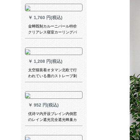
ックトラックトラックトラッ
クトラックのトップの取り付
け側のスリップホイールサポ
￥
1,760 円(税込)
ートの付属品は全部（標準レ
ベルアップモデル）象牙の白
金蝉既制カルーニバール特价
の単棒一メートル一枚（何メ
クリアレス寝室カーリングバ
ートルの撮影が必要です
ック邮送遮光カーターターカ
か？）
ラー専门区羽毛葦-布-幅2.88*
高2.6-ダブルオープSフォーク
￥
1,208 円(税込)
太空猫装着オタマン北欧で行
われている鹿のストレープ刺
されたボディテ-ン子供部屋リ
ビ寝室书房ml-3019-トナカイ1
メトオルダカン価格
￥
952 円(税込)
优诗マ内开设ブレイン内倒窓
のレイン遮光完全遮光蜂巢カ
ーターテン白完全遮光平方メ
トルトルトル