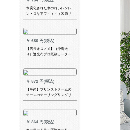
￥
784 円(税込)
木炭化された葦のれいレンレ
ントロなアフィィィィ装飾サ
ーンシーエドカーターテテン
断热草カーテン农家院内装オ
ーケーテ1.8メトル幅x 3メト
ルトルトル
￥
680 円(税込)
【店長オスメメ】（沖縄送
り）遮光布プロ既制カーター
の寝室ビエング出窓カーター
ターターターターテーテーリ
ングリングリングリングリン
グリングリングリングリング
￥
872 円(税込)
リングリングリングリングリ
ング寝室ビエンゲルテージ
【亨尚】プリンストタームの
テーンのテーリングリングリ
ングは、熱遮光背景装飾レス
トレーン茶楼書斎の汗蒸房来
図オーシャンのテーリングリ
ングは、ンWJ-125
￥
864 円(税込)