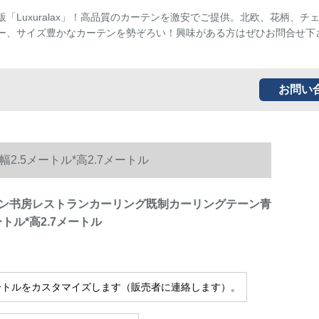
販「Luxuralax」！高品質のカーテンを激安でご提供。北欧、花柄、チ
ー、サイズ豊かなカーテンを勢ぞろい！興味がある方はぜひお問合せ下
お問い
.5メートル*高2.7メートル
ン书房レストランカーリング既制カーリングテーン青
ートル*高2.7メートル
ートルをカスタマイズします（販売者に連絡します）。