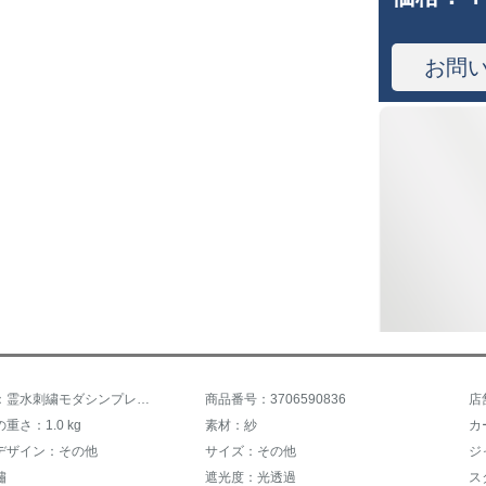
お問
商品名称：霊水刺繍モダシンプレル羽根刺繡ドレインスタッカーテテ北欧風地中海リビ書房レストランカーテーン既製カーリングシステムシステムシステムシステムシステムシステムシステムシステムシステムシステムシステムシステムシステムシステムシステムシステムシステムシステムシステムの青い羽幅2.5メートル*高2.7メートル
商品番号：3706590836
店
重さ：1.0 kg
素材：紗
カ
デザイン：その他
サイズ：その他
繡
遮光度：光透過
ス