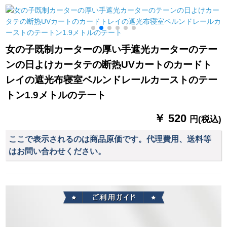
ケースケースケース
ーターターターター
ケースケースケース
ターテーテーリング
のテージジを含む冲
リングリングリング
縄刺繍ドレイントラ
リングリングリング
女の子既制カーターの厚い手遮光カーターのテー
ックトラック
リングリングリング
ンの日よけカータテの断热UVカートのカードト
リングリングリング
リング寝室ビエンゲ
レイの遮光布寝室ベルンドレールカーストのテー
ルテージ
トン1.9メトルのテート
￥ 520
円(税込)
ここで表示されるのは商品原価です。代理費用、送料等
はお問い合わせください。