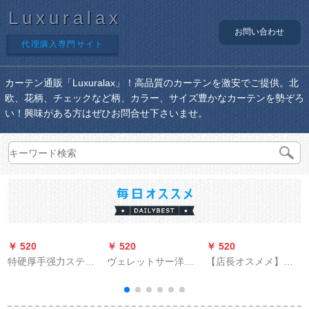
Luxuralax
お問い合わせ
代理購入専門サイト
カーテン通販「Luxuralax」！高品質のカーテンを激安でご提供。北
欧、花柄、チェックなど柄、カラー、サイズ豊かなカーテンを勢ぞろ
い！興味がある方はぜひお問合せ下さいませ。
￥ 520
￥ 520
￥ 520
￥
特硬厚手强力スティ
ヴェレットサー洋风
【店長オスメメ】
ンプリント304スティ
の寝室リビィン遮光
（沖縄送り）遮光布
ンレットレットレッ
モダリン刺繍ケース
プロ既制カーターの
トバック30个
ケースケースケース
寝室ビエング出窓カ