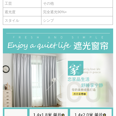
工芸
その他
遮光度
完全遮光90%+
スタイル
シンプ