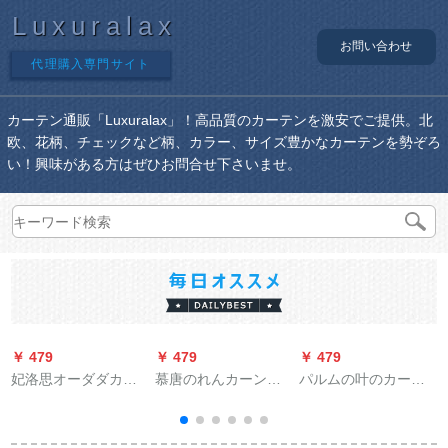
Luxuralax
お問い合わせ
代理購入専門サイト
カーテン通販「Luxuralax」！高品質のカーテンを激安でご提供。北
欧、花柄、チェックなど柄、カラー、サイズ豊かなカーテンを勢ぞろ
い！興味がある方はぜひお問合せ下さいませ。
￥ 479
￥ 479
￥ 479
￥
妃洛思オーダダカー
慕唐のれんカーン遮
パルムの叶のカータ
リング寝室ベルン遮
光パソルオンの完全
ーテ北欧风アイデア
光布青布（打孔加
遮光ライトWS-JL 13-
半遮光ネトの赤いテ
工）幅1.5メートル
80 1平方メートルメ-
ーテン寝室リビグ书