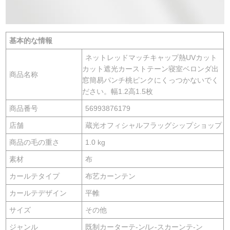
基本的な情報
ネットレッドマッチキャップ熱UVカット
カット遮光カーストテーン寝室ベロンダ出
商品名称
窓簡易パンチ桃ピンクにくっつかないでく
ださい。幅1.2高1.5枚
商品番号
56993876179
店舗
蔵光オフィシャルフラッグシップショップ
商品の毛の重さ
1.0 kg
素材
布
カールテタイプ
布艺カーンテン
カールテデザイン
平帷
サイズ
その他
ジャンル
既制カーターテ-ン/レ-スカーンテ-ン