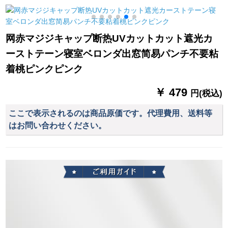
×2.7メートルの高さ
トル価格格
房ベルダ子供给部屋
一枚
刺繍パルムの叶-ブカ
ン打孔式オーダ
网赤マジジキャップ断热UVカットカット遮光カ
ーストテーン寝室ベロンダ出窓简易パンチ不要粘
着桃ピンクピンク
￥ 479
円(税込)
ここで表示されるのは商品原価です。代理費用、送料等
はお問い合わせください。