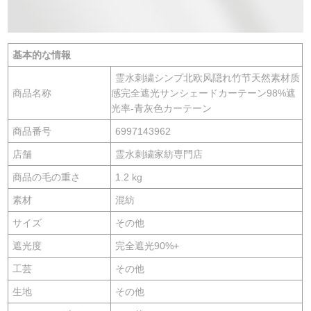
基本的な情報
霊水刺繍シンプ北欧风隠れ竹节天然素材质
商品名称
感完全遮光サンシェードカーテーン98%遮
光率-青灰色カーテーン
商品番号
6997143962
店舗
霊水刺繍家紡専門店
商品の毛の重さ
1.2 kg
素材
混紡
サイズ
その他
遮光度
完全遮光90%+
工芸
その他
生地
その他