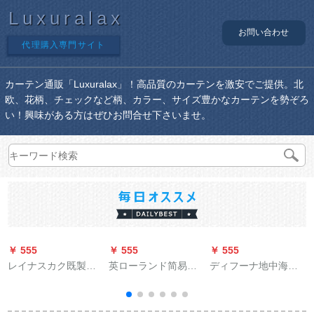
Luxuralax
お問い合わせ
代理購入専門サイト
カーテン通販「Luxuralax」！高品質のカーテンを激安でご提供。北
欧、花柄、チェックなど柄、カラー、サイズ豊かなカーテンを勢ぞろ
い！興味がある方はぜひお問合せ下さいませ。
￥ 555
￥ 555
￥ 555
￥
レイナスカク既製の
英ローランド简易チc
ディフーナ地中海カ
カーターテーンンン
既制カーンテジは小
ーン半完全遮光寝室
完全遮光カーターテ
型鹿幅1.5*高1.8をカ
リングベレスト8520-
ン寝室掃き出窓ベレ
ステラマイズとす
完全遮光布-フルック