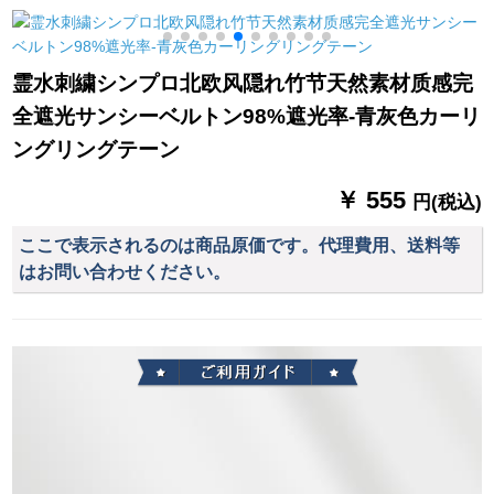
ストランダー出窓シ
る。
既製カーン幅1.9*2.7
ステムハーン式シム
m-シングルA
ホームホームホーム
霊水刺繍シンプロ北欧风隠れ竹节天然素材质感完
ンンンン遮光カータ
全遮光サンシーベルトン98%遮光率-青灰色カーリ
ーテーンン部屋部屋
繡
部屋扫き出し窓ベゼ
ングリングテーン
ル7叶草ブティック
2.0項
￥ 555
円(税込)
ここで表示されるのは商品原価です。代理費用、送料等
はお問い合わせください。