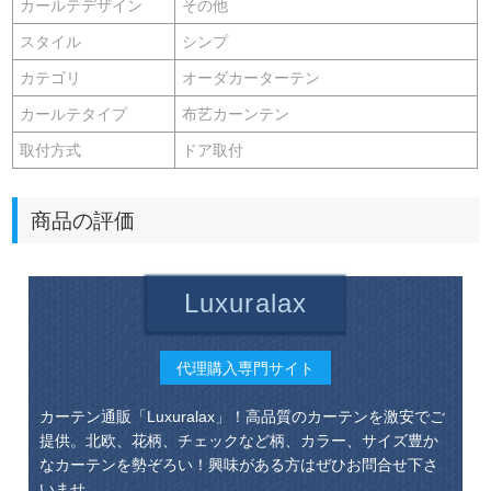
カールテデザイン
その他
スタイル
シンプ
カテゴリ
オーダカーターテン
カールテタイプ
布艺カーンテン
取付方式
ドア取付
商品の評価
Luxuralax
代理購入専門サイト
カーテン通販「Luxuralax」！高品質のカーテンを激安でご
提供。北欧、花柄、チェックなど柄、カラー、サイズ豊か
なカーテンを勢ぞろい！興味がある方はぜひお問合せ下さ
いませ。