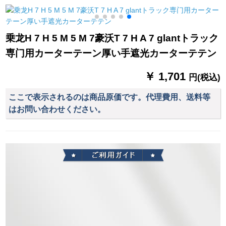
テムシステム遮光オ
【オーダカーン1メー
口窓象歯白-モノレ-ル
ームシステムシステ
ト専门-加工无料】
ト/メナート
ムシステムシステム
乗龙H 7 H 5 M 5 M 7豪沃T 7 H A 7 glantトラック
システムシステムシ
専门用カーターテーン厚い手遮光カーターテテン
ステムシステムシス
テムシステムシステ
￥ 1,701
ムシステムシステム
円(税込)
システムシステムシ
ここで表示されるのは商品原価です。代理費用、送料等
ステムシステムシス
はお問い合わせください。
テムシステムシステ
ムシステムシステム
システムシステムシ
ステムシステムシス
テムX-02タバコ灰色
オーダ打孔1メトル専
门撮影