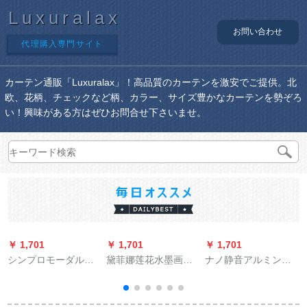
Luxuralax
お問い合わせ
代理購入専門サイト
カーテン通販「Luxuralax」！高品質のカーテンを激安でご提供。北
欧、花柄、チェックなど柄、カラー、サイズ豊かなカーテンを勢ぞろ
い！興味がある方はぜひお問合せ下さいませ。
￥ 1,701
￥ 1,701
￥ 1,701
￥
シンプロモーダル遮
黛菲娜莲花水墨画山
ナノ静音アルミンカ
光カーターテー厚手
水画纱kaーディンベ
ーンレ-ル直軌ロ-マロ
の斜纹麻料ビディオ
ルンテン新中国式古
ドホルターダブラス
寝室既制カーンシス
典风格S 906雪纺绩-
ラスレ-ル部品滑車出