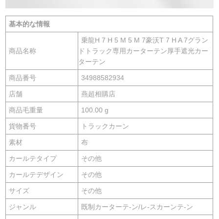
基本的な情報
乗龍H 7 H 5 M 5 M 7豪沃T 7 H A 7グラン
商品名称
ドトラック専用カーターテン厚手遮光カー
ターテン
商品番号
34988582934
店舗
燕超相購店
商品毛重量
100.00 g
貨物番号
トラックカーン
素材
布
カールテタイプ
その他
カールテデザイン
その他
サイズ
その他
ジャンル
既制カーターテ-ン/レ-スカーンテ-ン