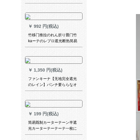
ーズシリーズシリーズシリー
油パン不要电动家庭用国色天
ズシリーズシリーズシリーズ
香-1
シリーズシリーズシリーズ爱-
カーレ色-ブテン幅2.5*高2.7-
フル加工(一枚)
￥
992 円(税込)
竹移门推拉のれん折り畳门竹
kaーテのレプロ遮光断热简易
门竹kaータオン
￥
1,350 円(税込)
ファンキーナ【无地完全遮光
のレイン】パンチ要ららなオ
ーダンのレイン既製カーン遮
光蚊のレインレインリング寝
室キットレイン
￥
199 円(税込)
简易既制カーターテーン半遮
光カーターテーテーテ一枚に
穴を开ける必要があるオーダ