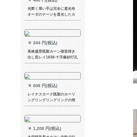
￥
480 円(税込)
光辉く厚い手は完全に遮光布
オーダのテージを遮光したカ
ーテジジは2.1*高さ1.8の逸品
を完全に遮光したままにす
る。
￥
344 円(税込)
美林盛景既製カーン寝室掃き
出し窓レイ1838-十字麻紗打孔
加工(ナノリング送り)/一メー
トル価格格
￥
608 円(税込)
レイナスカーク既製のカーリ
ングリングリングリングの簡
易レンターム不要カーン不要
カーン完全遮光カーン寝室断
熱カーターテージ七色石緑+伸
縮ロッドセムス1.2*1.5高(単
￥
1,208 円(税込)
項)