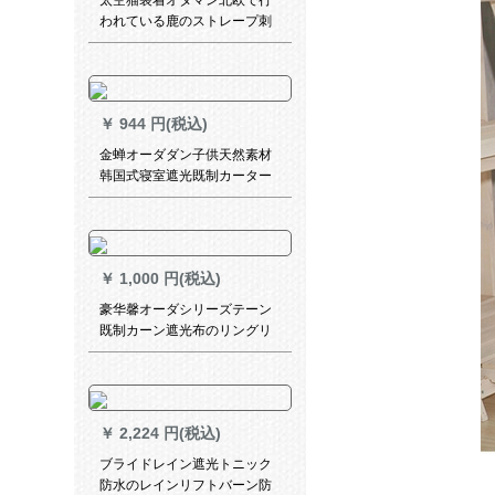
太空猫装着オタマン北欧で行
われている鹿のストレープ刺
されたボディテ-ン子供部屋リ
ビ寝室书房ml-3019-トナカイ1
メトオルダカン価格
￥
944 円(税込)
金蝉オーダダン子供天然素材
韩国式寝室遮光既制カーター
テン出窓星の梦青布カーン-フ
ルは何メトルですか？
￥
1,000 円(税込)
豪华馨オーダシリーズテーン
既制カーン遮光布のリングリ
ングリング寝室田園森系カー
ターダーダーダーダーダーダ
ーダーダーダーダーダーダー
ダーダーダーダーダーダーダ
￥
2,224 円(税込)
ーダーダーダーダーダーダー
ダーダーダーダーダーダーダ
ブライドレイン遮光トニック
ーダーシリーズシリーズシリ
防水のレインリフトバーン防