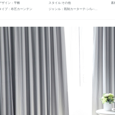
デザイン：平帷
スタイル:その他
素
タイプ：布艺カーンテン
ジャンル：既制カーターテ-ン/レ-スカーンテ-ン