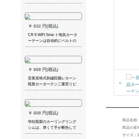
ロンダ平面扫き窓の外光を避
ける地中海スタの灼银城の既
存制カーリング特价クリーン
バー06既制カーリング幅2.0
￥
632 円(税込)
m*高2.7 m连接加工
CR 9 WIFI Sma-ト电気カータ
ーテーンは自动的にベルトの
精霊音响コートントラックト
ラックトラック毎の価格格
PFK-GD 01-02に合する。
￥
608 円(税込)
安莱居韩式刺繍田園レカーン
<
既製カーターテン二重窓リビ
ソン系無の完全遮光布紫布刺
繍二重フューク
￥
608 円(税込)
商品名称：
华欣既製のカーリングリング
商品の産
シムは、厚くて手が断热して
UVカーターの防光遮光リング
サイズ：10