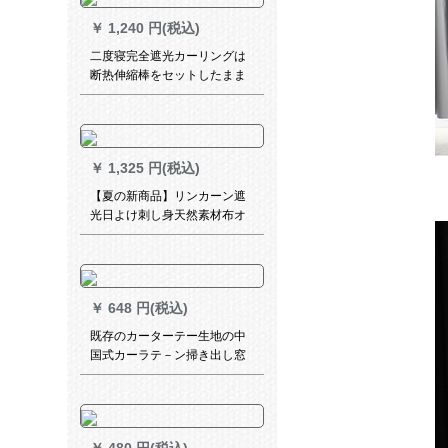
￥
1,240 円(税込)
二度寝完全遮光カーリングは
断热伸縮棒をセットしたまま
です。简易少女寝室の窓部屋
は强い遮光をします。【天然
素材-グラッドグリーン】送り
棒は1.5枚です。×1.8高です。
￥
1,325 円(税込)
【夏の新商品】リンカーン遮
光日よけ刺し身天然素材布オ
ーダダテーテ―ン掃き出窓か
ら窓から外窓寝室ベランダ既
製カーターテー掛十分金（掛
十分金）1.8枚x 2.4高
￥
648 円(税込)
既存のカーターテー生地の中
国式カーラテ－ン掃き出し窓
の厚い手の遮光布寝室ベラン
ダ既製カーラテ－白いガゼル
+布-普通のデカン-フーク幅
1.5*高2.3