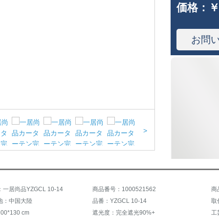
価格：
￥
お問
>
一居尚品YZGCL 10-14
商品番号：1000521562
商
地：中国大陸
品番：YZGCL 10-14
取
0*130 cm
遮光度：完全遮光90%+
工