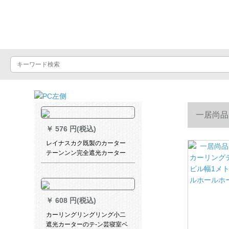
Luxuralax
一居尚品
￥
576 円(税込)
ル幅1メト
レイナスカク既製のカーター
テーンンン完全遮光カーター
テン寝室掃き出窓ベレストラ
ールホール
ンダー出窓システムハーン式
シムホームホームホームンン
ンン遮光カーターテーンン部
￥
608 円(税込)
屋部屋部屋扫き出し窓ベゼル7
叶草ブティック2.0項
カーリングリングリング小二
遮光カーターのテ-ン芸寝室ベ