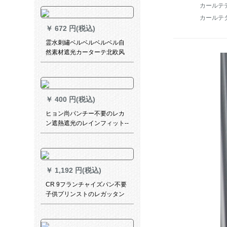
寝室の外窓パン不要カーンテ
カールテ
ーン【米色布】白纱1米价をプ
カールテ
レゼにします。
￥
672 円(税込)
霊水刺繡ベルベルベルベル自
然素材遮光カーターテ北欧风
インズ风の无いつぎわわわ厚
手カーリング寝室书房出窓既
制カーターテーテテンンンラ
イトブルー+米色のつぼ
￥
400 円(税込)
ヒョン尚パンチー不要のレカ
ン遮熱遮光のレインフィット--
-131334 3
￥
1,192 円(税込)
CR 9フランチャイズパン不要
子供プリンストのレガッタン
遮熱遮光漫画ベビの寝室図案
プリンストの海賊WS-JL 110-
016