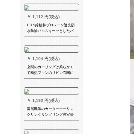
カーンテーム学校シンドロー
ム学校シンドローム学校シン
ドローム2.
￥
1,112 円(税込)
CR 9緑植林プロレーン遮光防
水防油パルムキーッとしたパ
ッド不要亀背竹1 YH-BY 26-
04
￥
1,104 円(税込)
玄関のカーリングは柔らかく
て断热ファンのリビン玄関に
かけます。庭前の桜の二枚半
遮光しています。暗号化され
た糸麻-1平方メートです。
￥
1,192 円(税込)
富居既製のカーターテーリン
グリングリングリング寝室掃
き出し窓カーターテーテーテ
ン芸可オ·ダカ·テーテン「オー
ダ」シンプレン浅緑片片2メト