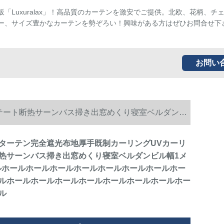
販「Luxuralax」！高品質のカーテンを激安でご提供。北欧、花柄、チ
ー、サイズ豊かなカーテンを勢ぞろい！興味がある方はぜひお問合せ下
お問い
テート断热サーンバス掃き出窓めくり寝室ベルダンビ
ールホールホールホールホールホールホールホールホ
ターテン完全遮光布地厚手既制カーリングUVカーリ
热サーンバス掃き出窓めくり寝室ベルダンビル幅1メ
トルホールホールホールホールホールホールホールホー
ルホールホールホールホールホールホールホールホー
ル