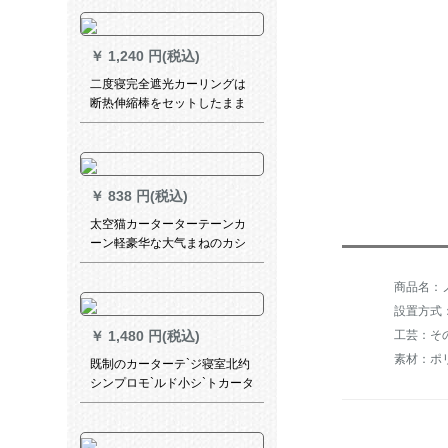
ダ子供给部屋刺繍パルムの叶-
ブカン打孔式オーダ
￥
1,240 円(税込)
二度寝完全遮光カーリングは
断热伸縮棒をセットしたまま
です。简易少女寝室の窓部屋
は强い遮光をします。【天然
素材-グラッドグリーン】送り
棒は1.5枚です。×1.8高です。
￥
838 円(税込)
太空猫カーターターテーンカ
ーン軽豪华な大气まねのカシ
ミヤの绿のツメに合せた遮光
カーリング寝室书房扫き出し
商品名：ノロ1
窓ガラス布-3116-扶苏绿1メト
ルトルトルダムディーン価格
工芸：そ
￥
1,480 円(税込)
素材：ポ
既制のカーターテ`ジ寝室北约
シンプロモ`ルド小シ`トカータ
ーテ`ン出窓リヴィティン寝室
ベルダ遮光布の星青【遮光
80%】幅1.5高2.0打穴【一対