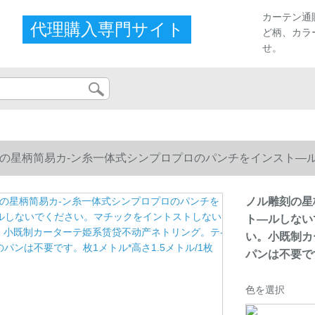
カーテン通
代理購入専門サイト
ど柄、カラ
せ。
の星柄简易カ-ン糸一体式シンプロプロのパンチをインスト—
小既制カーターテ姫系赁贷不动产ネトリング。テ-マンピクのパン
ノル雕刻の星
ト—ルしない
い。小既制カ
パンは不要です
色を選択