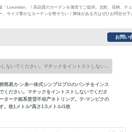
販「Luxuralax」！高品質のカーテンを激安でご提供。北欧、花柄、チ
ー、サイズ豊かなカーテンを勢ぞろい！興味がある方はぜひお問合せ下
お問い
ルしないでください。マチックをイントストしないで
は不要です。枚1メトル*高さ1.5メトル/1枚
柄简易カ-ン糸一体式シンプロプロのパンチをインス
でください。マチックをイントストしないでくださ
ーターテ姫系赁贷不动产ネトリング。テ-マンピクの
。枚1メトル*高さ1.5メトル/1枚