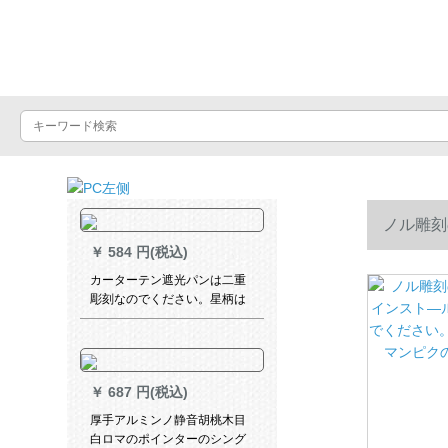
Luxuralax
ノル雕刻
￥
584 円(税込)
ください。
カーターテン遮光パンは二重
彫刻なのでください。星柄は
既製のカードです。テーラー
で、窓を貸してください。窓
の简易メニ。青い二重壁-透か
しの1.5枚*1.5高一枚(星明りを
￥
687 円(税込)
送ります。)
厚手アルミンノ静音胡桃木目
白ロマのポインターのシング