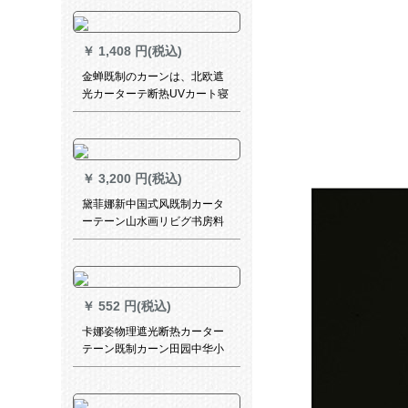
ーテーリングリングリング寝
室出窓既制カーリングリング
テーダーダーシリーズシリー
￥
1,408 円(税込)
ズシリーズシリーズ
金蝉既制のカーンは、北欧遮
光カーターテ断热UVカート寝
室のリービィンテーク格子麻-
米黄2メトル幅*2.7メトル高
さ-プック面
￥
3,200 円(税込)
黛菲娜新中国式风既制カータ
ーテーン山水画リビグ书房料
遮光扫き出し窓レ-スカーンン
7966-纱kaテ-ン-打穴既制カー
ン幅2.4*2.7メトル*2枚(a+b)
￥
552 円(税込)
卡娜姿物理遮光断热カーター
テーン既制カーン田园中华小
短カーターテーテーリングリ
ングリングリングリングリン
グリングリングリングリング