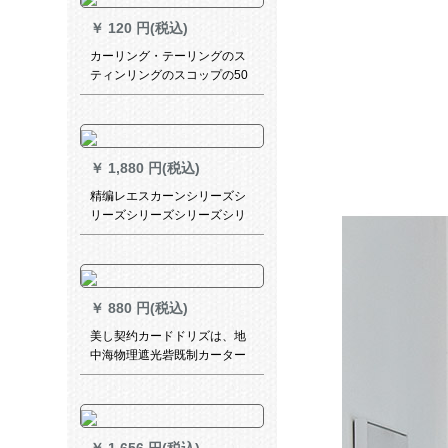
二】
￥
120 円(税込)
カーリング・テーリングのス
ティンリングのスコップの50
个430个のスティンレコード
【50个の平のフォーク】
￥
1,880 円(税込)
精编レエスカーンシリーズシ
リーズシリーズシリーズシリ
ーズシリーズのホートラック
のホートラックトラックのコ
ーナーコーナーコーナーコー
ナーコーナーのハーフカータ
￥
880 円(税込)
ーテーンの小さなカーンンン
カーバーテーターのパイナッ
美し契约カードドリズは、地
プルテーリング薄いの青(ポー
中海物理遮光砦既制カーター
ルを持った)200枚の店舗
のテ－ン寝室カーターテ－ン
天青-布(ホーク加工)2メトル幅
x 2.7高一片である。