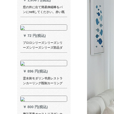
￥
1,656 円(税込)
窓の外に出て簡易伸縮棒をパ
ンにnettしてください。赤い既
制カーターテ`ジ`ジはレンター
ムの部屋の遮光布の色の藤ツ
ルの叶幅が2.0 X高い1.8【Cリ
ングの双开式】
￥
72 円(税込)
プロロシリーズシリーズシリ
ーズシリーズシリーズ部品ダ
ンブロック単棒トレー付の侧
にアルミン厚手ベベル厚手白
单手白单支柱（三つのセト）
を取付けます。
￥
896 円(税込)
霊水刺モダリン书房レストラ
ンカーリング既制カーリング
テーン青い羽幅2.5メートル*
高2.7メートル
￥
800 円(税込)