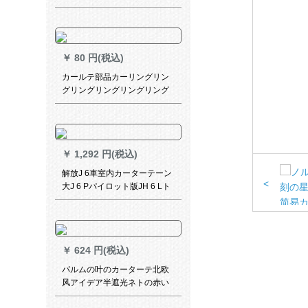
ルプのダンブロックの打孔レ
アル・カラーをつけてくださ
い。
￥
80 円(税込)
カールテ部品カーリングリン
グリングリングリングリング
リングリングリングバックバ
ックバックバックバックバッ
ク4本叉フルコース単棒ダンピ
ングは10本です。
￥
1,292 円(税込)
解放J 6車室内カーターテーン
<
大J 6 Pパイロット版JH 6 Lト
ラック装飾カーターテーター
用品サンバーUVカート縦条
項--【全車カーテーン】青
￥
624 円(税込)
パルムの叶のカーターテ北欧
风アイデア半遮光ネトの赤い
テーテン寝室リビグ书房ベル