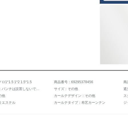
*1.5 1*2 1.5*1.5
商品番号：69295378456
商
設置方式：パンチは設置しないでください。
サイズ：その他
遮
の他
カールテデザイン：その他
ス
リエステル
カールテタイプ：布艺カーンテン