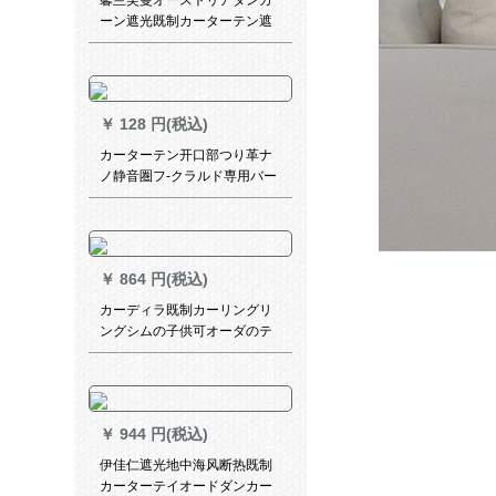
馨兰芙曼オーストリアダンカ
ーン遮光既制カーターテン遮
光窓布のリングリングリング
寝室カーリングダンテテテン
加工幅2.0*高2.5
￥
128 円(税込)
カーターテン开口部つり革ナ
ノ静音圏フ-クラルド専用バー
ク挂轮风吕カーリング开口部
30个轮
￥
864 円(税込)
カーディラ既制カーリングリ
ングシムの子供可オーダのテ
ーラーカーン扫き出し窓カー
ターテーン适応出窓寝室リビ
エントリングリングリングリ
ングリングリングリングリン
￥
944 円(税込)
グリング（幸福树）フュージ
ョンダンカーン/每1メトル？
伊佳仁遮光地中海风断热既制
カーターテイオードダンカー