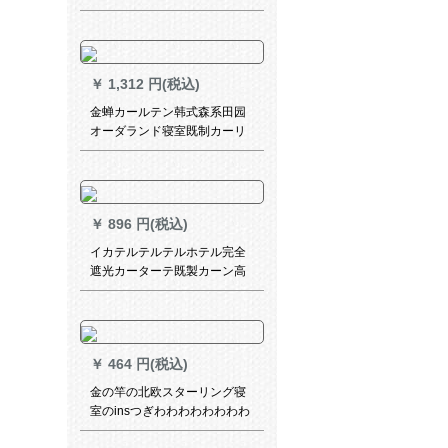
ム无地ボンダカーンジッジ
￥
1,312 円(税込)
金蝉カールテン韩式森系田园
オーダランド寝室既制カーリ
ングリングリングリングテム
秋の记忆纱カーンテ-ン-ン-打
穴は何メートで何枚撮ります
か？
￥
896 円(税込)
イカテルテルテルホテル完全
遮光カーターテ既製カーン高
精密絹糸ベース遮熱遮光布オ
ーダカーターテライトグレー
4.0 m幅*2.7 m高さ打穴式可改
高さ
￥
464 円(税込)
金の竿の北欧スターリング寝
室のinsつぎわわわわわわわわ
わせ网赤亜麻遮光カータータ