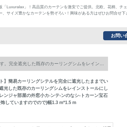
販「Luxuralax」！高品質のカーテンを激安でご提供。北欧、花柄、チ
ー、サイズ豊かなカーテンを勢ぞろい！興味がある方はぜひお問合せ下
お問い
す。完全遮光した既存のカーリングシムをレインス
ブア(パンは装饰していますのでので)幅1.3 m*1.5
ト】簡易カーリングシテルを完全に遮光したままでい
遮光した既存のカーリングシムをレインストールにし
レンジャ部屋の外窓小カ-ンテ-ンのなシ-トカーン宝石
していますのでので)幅1.3 m*1.5 m