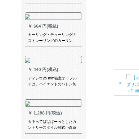
製カードを装着しています。
テ-ン日よけ断热UVカーリン
グ寝室ベトリングカーンンン
テ-ンは装饰したままです。
￥
664 円(税込)
カーリング・テューリングの
ストレーリングのカーリン
グ・ティン・テュー風呂のカ
ーリングリングリング・リッ
キングのフには、小さらのグ
リップのリングがあります。
￥
440 円(税込)
50个の纯304个の厚い手のス
ティンレット【100个の平た
ディシウ25 mm寝室オーフル
いリフ】
<
テは、ハイエンドのバトン制
御制御ジットリフトのレマイ1
平方メトルの単价です。
￥
1,288 円(税込)
天下ってぱぱぱーっとしたカ
ントリースタイル韩式小森系
无地の刺繍糸カスチャリング