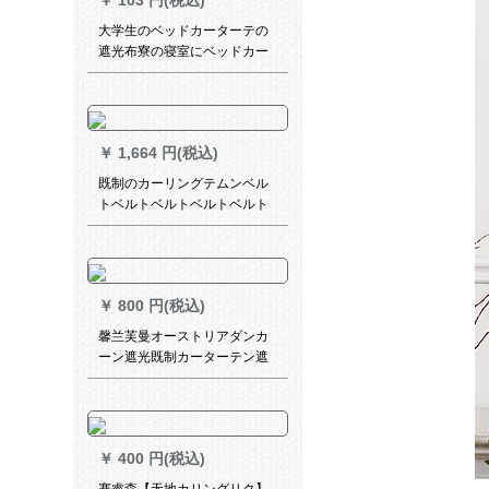
￥
103 円(税込)
ォスセンサーセンサーセンサ
ーオプションオプションシリ
大学生のベッドカーターテの
ーズシリーズシリーズ2面同色
遮光布寮の寝室にベッドカー
经济版-浅蓝-K 08オーダシス
ターテを敷いてからベッドの
テムシステムシステム毎平方
范囲をします。テン寝室の布
メーリングメニュー価格
団は男女兼用の姫系青い鉄道
です。ベドカーターテ面1.2メ
￥
1,664 円(税込)
トルの高さです。
既制のカーリングテムンベル
トベルトベルトベルトベルト
の出窓完全遮光绿遮光布+柳叶
沙幅2.5*2.7【フルク】
￥
800 円(税込)
馨兰芙曼オーストリアダンカ
ーン遮光既制カーターテン遮
光窓布のリングリングリング
寝室カーリングダンテテテン
加工幅2.0*高2.5
￥
400 円(税込)