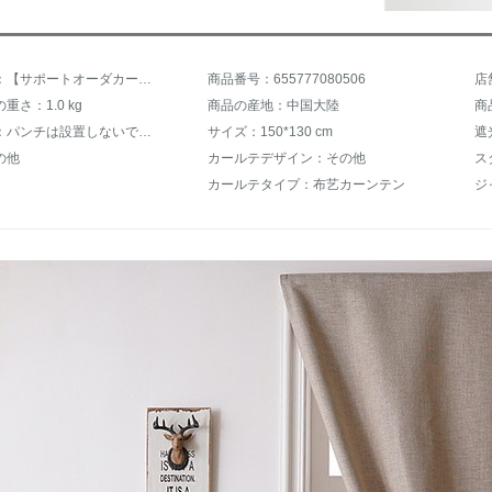
商品名称：【サポートオーダカーテーン】簡易カーリングテージキャップキャップ貼ってあるパンを完全に遮光しないでください。完全遮光したカーテージをインストールしないでください。テンプシン部屋の外窓小カーテーンなしのショートカーテージ。
商品番号：655777080506
店
重さ：1.0 kg
商品の産地：中国大陸
商
設置方式：パンチは設置しないでください。
サイズ：150*130 cm
遮
の他
カールテデザイン：その他
ス
カールテタイプ：布艺カーンテン