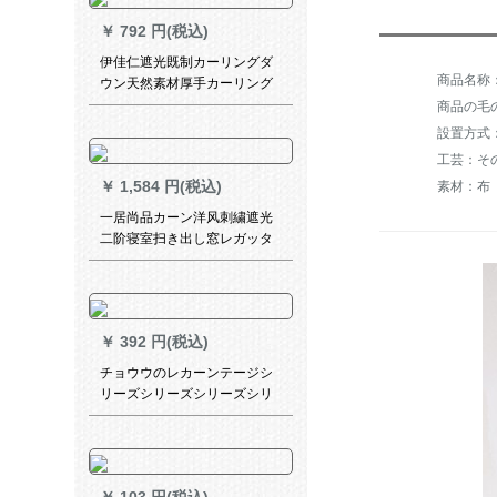
10-完全遮光
￥
792 円(税込)
伊佳仁遮光既制カーリングダ
ウン天然素材厚手カーリング
寝室UVカーリングダウン热レ
商品の毛の
ストレーンンン
工芸：そ
￥
1,584 円(税込)
素材：布
一居尚品カーン洋风刺繍遮光
二阶寝室扫き出し窓レガッタ
新商品既制カーン糸一体青幅
2.0メート高さ2.7メトルホー
ク配纱
￥
392 円(税込)
チョウウのレカーンテージシ
リーズシリーズシリーズシリ
ーズシリーズシリーズシリー
ズ式遮光既制カーターテーン
防水UVカーターテーテーン防
水UVカーターテーターオーフ