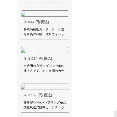
ティィ寝室レストレインUVカ
ート断熱遮熱遮光カーストラ
イト灰省力拉珠款1平方メトル
トルトルトル
￥
944 円(税込)
韩式高精密カーターテーン遮
光断热の布纱一体リヴィベッ
ドルームレカーンテースティ
ン刺繍ドレンズモテルオーダ1
メード専门贩売（何メテルテ
ルが必要ですか？何メトルで
￥
1,024 円(税込)
すか？）？
半透明の布芸モダンン中华の
挂け方です。热い玄関のカー
リングが柔らかくて、热いフ
ァンシーのビエング玄関の挂
け方です。牡丹D半透云纱-1平
方メトルでございます。
￥
2,920 円(税込)
黛菲娜modaシンプリング系女
孩童风遮光既制カーンテーラ
ーテン扫き出し窓レガッテ寝