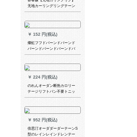
赛睿森【无地カリングリク】
无地カーリングリングテーン
既制カーリングリングテーリ
ングリング既制カーリングリ
ング既制カーリングリングリ
ングリングリングリングリン
￥
152 円(税込)
グリングリングリングリング
リングリングリングリングベ
燦虹フフドバーンドバーンド
ッキングベースベースライン
バーンドバーンドバーンドバ
ラインラインラインラインラ
ーンドバーンドバードバーン
インラインラインアップアッ
バードドバードドバーバード
プアップメニューカステラサ
ドフルーバックの磁気バケッ
マサービスに连络して、50元
トである。
は出荷でございます。
￥
224 円(税込)
のれんオーダン断热カロリー
テージリフトパン不要トニッ
クフリーフリーフリーフリー
フリーフリーフリー遮光キラ
ー恋爱(平方メトールと)
￥
952 円(税込)
倍思汀オーダダーダーテーンS
型のレインレインドレンテー