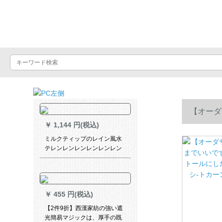
Luxuralax
【オーダ
￥
1,144 円(税込)
トールにし
ミルクティップのレイン風水
テレンレンレンレンレンレン
レンレンテーン布テンンンン
m
キャンパー布芸のレインカー
ンンンン油煙断熱カーンテー
テンンンンンハイ80枚*140
￥
455 円(税込)
cm高対先頭部連打棒
【2件9折】西漢家紡の強い遮
光簡易マジックは、厚手の既