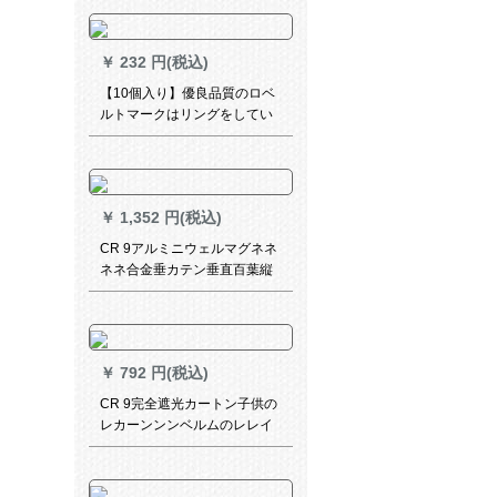
寮ベルン寝室ベルン既制カー
ターテン遮光カーンMT 024绢
织物二重层米黄--(布纱カーテ
￥
232 円(税込)
ン一体)【连结】2.0×2.7メト
ル高1枚を无料で短いです。
【10個入り】優良品質のロベ
ルトマークはリングをしてい
ます。ニバサルションは大径
のナノ静音ロマーロドの吊り
輪カーリングリングです。重
さは44 mmです。大口径の吊
￥
1,352 円(税込)
り輪は10個入ります。
CR 9アルミニウェルマグネネ
ネネ合金垂カテン垂直百葉縦
百葉挂カルテテン断熱カルテ
テティン会議室遮光米黄单开
YH-C 03-L 02
￥
792 円(税込)
CR 9完全遮光カートン子供の
レカーンンンベルムのレレイ
ン式ラッピング遮光カーダー
ダーダーダーダーダーダーダ
ーカーンテリング0014 KZ-JL