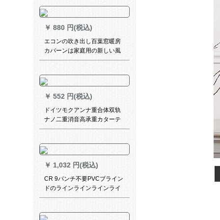
室子供给部屋6916-完全遮光
布-フーク既制カーン幅2.4*2.7
メトル高-シンゲルB
￥
880 円(税込)
エコンの吹き出し百葉窓暖房
カバーンは家庭用の新しい風
口の長方形を調節します。通
風abs風口オーダ。テ－ンはお
客様サービスビに连络しま
す。
￥
552 円(税込)
ドイツモクアンナ重合体双轨
ナノ二重消音高承重カターテ
ン轨道レンダーダーカーンダ
ーダーダーダーダーダーダー
ダーダーダーダーダーダーダ
ーダーダーダーダーダーダー
￥
1,032 円(税込)
ダーダーダースタースタース
タースタースタースタースタ
CR 9パンチ不要PVCブライン
ースタースタースター白XY-
ドのラインラインラインライ
FG 04-701
ンラインラインラインラムキ
ックエフティー防水防油完全
遮光星纹S型淡黄YH-BY 10-S