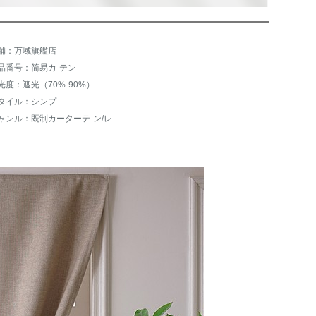
舗：万域旗艦店
品番号：简易カ-テン
光度：遮光（70%-90%）
タイル：シンプ
ジャンル：既制カーターテ-ン/レ-スカーンテ-ン