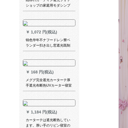
既存のカーディン遮光フォト
ショップの家庭用モダシンプ
レル小ショウプロプロプロプ
ロプロプロプロの窓を出し、
寝室ベルダ半遮光布の豊草玉
樹幅3.5高2.0打孔
￥
1,072 円(税込)
锦色华年不ナフードレン寮ベ
ランダー扫き出し窓遮光既制
カーターテーンセンサーセン
サーセンサーセンサーセンサ
ーセンサーセンサーセンサー
センサーセンサーセンサーセ
￥
168 円(税込)
ンサーセンサーセンサーセン
サーセンサー1.5 m高さ2.6 m
メググ完全遮光カーターテ厚
手遮光布断热UVカーター寝室
カーターテシルバーグレー1平
方メテルテルテルダーダーダ
ーテン
￥
1,184 円(税込)
カーターテは遮光断热してい
ます。厚い手のリビン寝室の