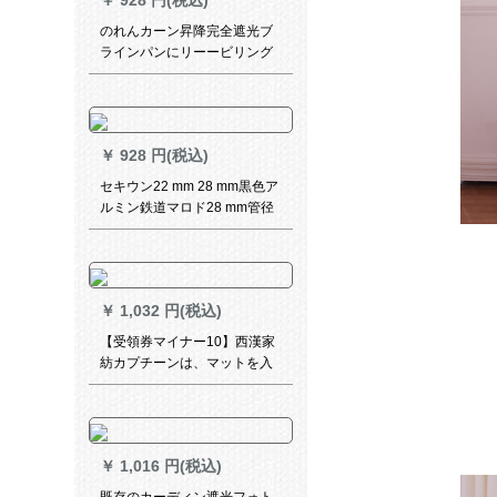
￥
928 円(税込)
ングリングリングティップイ
ンインインインインベルン扫
のれんカーン昇降完全遮光ブ
きの窓窓から垂直断热ブイオ
ラインパンにリーービリング
ンオンオンオンオンオンオン
寝室を装着しないでくださ
オンオンオンテー
い。オックスフォード電気キ
ラカーテンf 050-7
￥
928 円(税込)
セキウン22 mm 28 mm黒色ア
ルミン鉄道マロド28 mm管径
黒ダブルード
￥
1,032 円(税込)
【受領券マイナー10】西漢家
紡カプチーンは、マットを入
れています。遮光布の寝室の
震音金ネットの赤自粘简易纱
カードドの二重帯纱彫りの星
柄の軽赘沢灰の幅1.8メトル*
￥
1,016 円(税込)
高2メトル