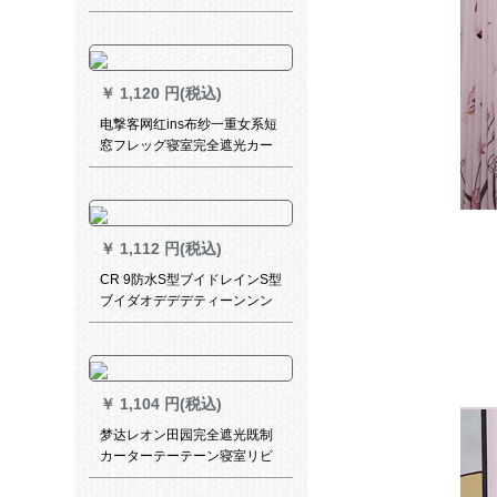
窓カードテは厚い手-コーヒ
3.0枚*2.5高【打孔款1片】
￥
1,120 円(税込)
电撃客网红ins布纱一重女系短
窓フレッグ寝室完全遮光カー
リングベル
￥
1,112 円(税込)
CR 9防水S型ブイドレインS型
ブイダオデデデティーンンン
ンンブライドタイプPVCブラ
イト遮光カードドドドドドド
ドドドドストロク圧花S型白色
H-B 0801
￥
1,104 円(税込)
梦达レオン田园完全遮光既制
カーターテーテーン寝室リビ
ンベランダ断热UVカーター厚