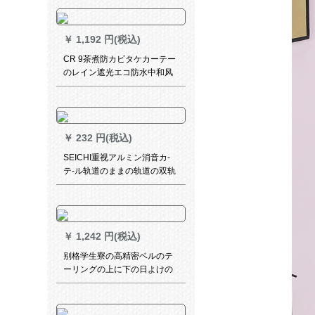
い手日よけけ救嘶枚(短缩可能)
￥
1,192 円(税込)
CR 9茶煮防カビタケカーテー
のレイン遮光エコ防水中和风
茶楼书房室外オレンジ-A SL-
ZL 04-43
￥
232 円(税込)
SEICHI重视アルミン消音カ-
テ-ル轨道のままの轨道の双轨
道の静音レ-ルの単棒の扉に来
てくれてリンゴの金のモノレ-
ルのトレーをしています。
￥
1,242 円(税込)
别格学生寮の高精密ベルのテ
ーリングの上に下の日よけの
布団を敷いて、男女生の黒高
精密2*1.2メトルの高精细片
+顶