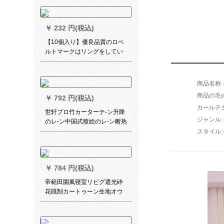
ングリングリングリングリン
グリングリングリングと白カ
ードライン补强28 mm【鉄芸
￥
232 円(税込)
棒】ダブルロド/米
【10個入り】優良品質のロベ
ルトマークはリングをしてい
ます。ニバサルションは大径
のナノ静音ロマーロドの吊り
輪カーリングリングです。重
さは44 mmです。大口径の吊
商品の毛の
￥
792 円(税込)
り輪は10個入ります。
カールテ
世轩プロ竹カーターテ-ン升降
のレ-ン中国式喷絵のレ-ン断热
书斎茶室チムバ遮光カーンテ-
スタイル
ン002
￥
784 円(税込)
帝範田園風寝室リビグ遮光砕
花既制カートゥーン生地オウ
タテテン（一枚の価格格）2.5
枚*2.7高色備考（紗＋布フー
ク）