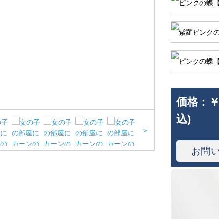
価格：
￥
込)
>
お問