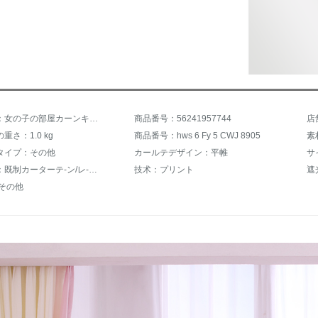
商品名称：女の子の部屋カーンキッズルームカーターの寝室キャラクター女の子の出窓パッド女の子の寝室の赤ちゃんの王女掃き出し窓カーターテンピンク蝶々【完全遮光】サイズ連絡サービスのオファーを提供します。
商品番号：56241957744
店
重さ：1.0 kg
商品番号：hws 6 Fy 5 CWJ 8905
素
タイプ：その他
カールテデザイン：平帷
サ
ジャンル：既制カーターテ-ン/レ-スカーンテ-ン
技术：プリント
遮
:その他