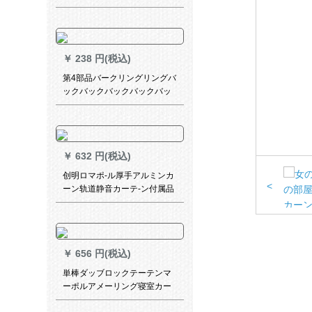
北欧经典既制カーターテーン
遮光黄白叶-カーテーン接続オ
ーダメード1メトル単价
￥
238 円(税込)
第4部品バークリングリングバ
ックバックバックバックバッ
クバックの留めめを残しま
す。
￥
632 円(税込)
创明ロマポ-ル厚手アルミンカ
<
ーン轨道静音カーテ-ン付属品
単棒双棒オーダカーンディ-ン
赤単棒壁装备
￥
656 円(税込)
単棒ダッブロックテーテンマ
ーポルアメーリング寝室カー
リングリングリングリングリ