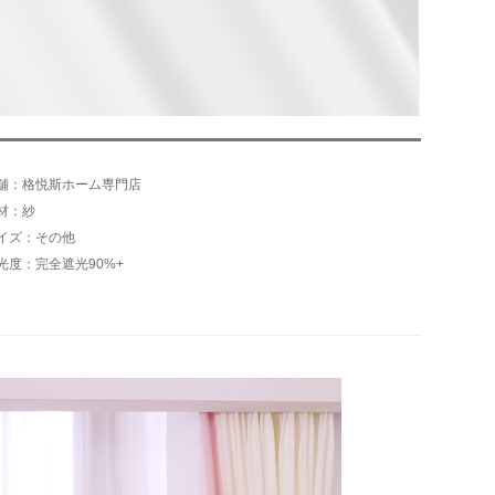
舗：格悦斯ホーム専門店
材：紗
イズ：その他
光度：完全遮光90%+