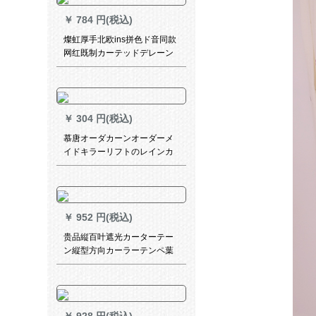
￥
784 円(税込)
燦虹厚手北欧ins拼色ド音同款
网红既制カーテッドデレーン
ゴ寝室オレフ寝室オレイン寝
室オレイン寝室オレイン寝室
オレインハーン
￥
304 円(税込)
慕唐オーダカーンオーダーメ
イドキラーリフトのレインカ
ーンテーリングテーパーティ
ーティーティー寝室トニック
遮光パッドパッドビーズのレ
インカーストグレーを引かな
￥
952 円(税込)
いでください。
贵品縦百叶遮光カーターテー
ン縦型方向カーラーテンペ葉
カーンンテーリングリングリ
ングリングリングリングリン
グリングリングリングリング
リングリングリングリングリ