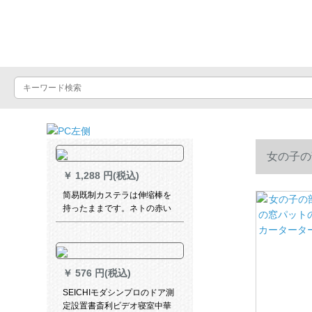
Luxuralax
女の子の
￥
1,288 円(税込)
カータータ
简易既制カステラは伸缩棒を
持ったままです。ネトの赤い
insをin strulなです。どうぞ。
简易です。小さい既制のカー
リングルームは全部日光を遮
ります。マジで貼るタプで
￥
576 円(税込)
す。テ`ンは穴を开けないで伸
ばす棒を隠します。青い90%
SEICHIモダシンプロのドア測
遮光1.8枚x 1.8高です。
定設置書斎利ビデオ寝室中華