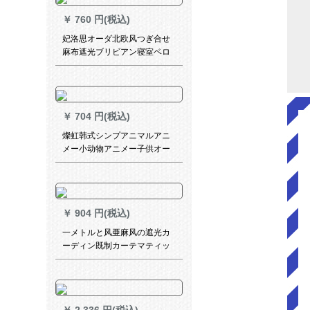
オンカーンンンンテム太阳花-
￥
760 円(税込)
カーン1.5幅メトル*2.7高
妃洛思オーダ北欧风つぎ合せ
麻布遮光ブリビアン寝室ベロ
ンダ遮光カーベルベル-布(打孔
加工)毎米オーダテーテン
￥
704 円(税込)
燦虹韩式シンプアニマルアニ
メー小动物アニメー子供オー
ダカーンテーテ·レンレン遮光
小森系利子子の娘房姫系寝室
扫き出し窓外既制カーターテ
ーテ·ンン元气绿韩オーーダカ
￥
904 円(税込)
シリーズンテーン/毎米/送帖S
一メトルと风亜麻风の遮光カ
ーディン既制カーテマティッ
ク天然素材リングプの出窓と
寝室カーテオ氷川灰オカーン1
メナート