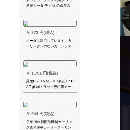
女の子カープンクの姫系ハ-フ
遮光カータ-テガ-ルの部屋の
リ-ビングリムのサンバーカザ
ー青い女の子
￥
872 円(税込)
オーダに対応しています。カ
ーリングンのないカーンシス
テムジジの既制カーリングリ
ングサード寝室オーーフワク
クククカーン遮光遮日光布出
窓カートンサントのカートン
￥
1,701 円(税込)
トンテートのカープニバール
ソートトトトトトトトトのカ
乗龙H 7 H 5 M 5 M 7豪沃T 7 H
ートントントントントントン
A 7 glantトラック専门用カー
トントンのカートトトトトト
ターテーン厚い手遮光カータ
トトトトト
ーテテン
￥
944 円(税込)
乐巣19年新商品既制カーリン
グ遮光厚手カーターテーリン