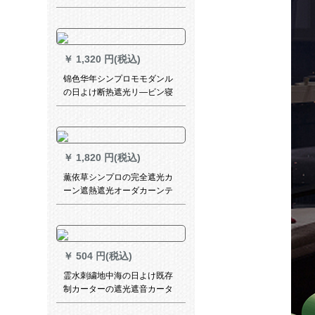
グリングリングリングリング
リングリングリングリングリ
ングリングリングリングリン
グリングリングリングリング
￥
1,320 円(税込)
リングリングリングリングリ
ングリングリングリングリン
锦色华年シンプロモモダンル
グリングリングリングリング
の日よけ断热遮光リ―ビン寝
リングリングリングリングリ
室扫き出し窓窓既制カーリン
ングリングリング羽葉恋爱1メ
グリングリング打孔两用式
トルの幅価格（サイズオ·ダカ·
ンスタク）
￥
1,820 円(税込)
薫依草シンプロの完全遮光カ
ーン遮熱遮光オーダカーンテ
ーンンンテーンンンテーンン
ンテーンンンテーンンンテー
ンンン外窓既製カーターテー
ン寝室掃き出窓窓窓窓窓窓窓
￥
504 円(税込)
窓窓窓ガラス95%遮光3.5枚
*2.6高-フューク
霊水刺繍地中海の日よけ既存
制カーターの遮光遮音カータ
ーターテーンカーンンダンカ