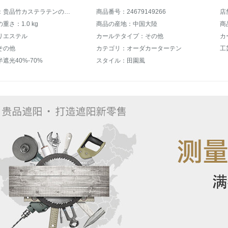
商品名称：贵品竹カステラテンのれの断热ベロンダリング茶室中和风遮光サンバイザーラカーンテンンンンテーンGPZ 039 X
商品番号：24679149266
店
重さ：1.0 kg
商品の産地：中国大陸
商
リエステル
カールテタイプ：その他
カ
その他
カテゴリ：オーダカーターテン
工
遮光40%-70%
スタイル：田園風