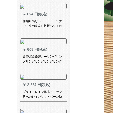
ーリングのカーリングリング
リングリングリングのカーリ
ングリングリングリングリン
￥
624 円(税込)
グリングリングのための窓寝
室リングリングリングリング
伸縮可能なベッドカートン大
リングリングの窓ガラスガラ
学生寮の寝室に蚊帳ベッドの
スの窓ガラスガラスガラスの
カーターテンを下に置いて遮
窓ガラスガラスレオタードダ
光したカータースタッドのフ
カーダーダーダーダーダーダ
ルドレイン1.1*1.4メトル0.8-
ーダーダーダーダーダー
1.2 mベトド
￥
608 円(税込)
金蝉北欧既製カーリングリン
グリングリングリングリング
モダリン麻遮熱遮光カーター
テーテーテリング寝室カーリ
ングリングリングルームカー
リングリングリングリング可
￥
2,224 円(税込)
オークダーリングリングリン
グリングリングリング言語清
ブライドレイン遮光トニック
夢-浅緑1メット用のグリル加
防水のレインリフトバーン防
工です。
油パン不要电动家庭用国色天
香-1