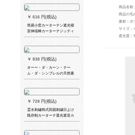
ン寝室遮光既制カーテシシリ
ズズ
商品の毛の
￥
616 円(税込)
素材：ポ
简易小窓カーターテン遮光寝
サイズ：
室伸缩棒カーターテジッティ
遮光度：半
ング。インストレーベル120
枚*150高(シングフレーム)米
黄-送り棒-完全遮光
￥
838 円(税込)
オーー・ダ・カーン・テー
ム・ダ・シンプレルの天然素
材がないカーー・テビン・寝
室书斎扫き出窓・窓カーン・
テンムク・テム・テム・テ
ム・パイン・グレイ1ミオ・
￥
728 円(税込)
ダ・カーン・テュー
霊水刺繡韩式田园刺繍日よけ
既存制カーターテ遮光遮音カ
ーテーレンレンレンレンレン
小森系アニメ子供部屋男の子
の子の出窓ベレスト寝室リビ