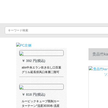
Luxuralax
贵品竹k
￥
392 円(税込)
abs中央エラン吹き出し口百葉
グリル延長排风口単層二階可
調オタダカン回風マク単層シ
ラタ350*350
￥
818 円(税込)
ルービックキューブ既制カー
ターテーン*流星3030布-流星