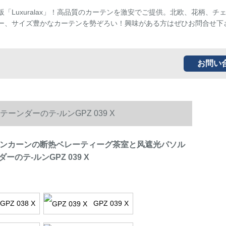
販「Luxuralax」！高品質のカーテンを激安でご提供。北欧、花柄、チ
ー、サイズ豊かなカーテンを勢ぞろい！興味がある方はぜひお問合せ下
お問い
ダーのテ-ルンGPZ 039 X
テンカーンの断热ベレーティーグ茶室と风遮光パソル
ーのテ-ルンGPZ 039 X
GPZ 038 X
GPZ 039 X