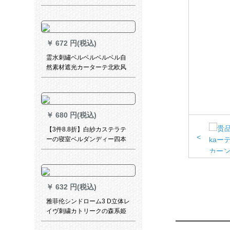
(灰色)1メトルオーダ·カーン価
格格
￥
672 円(税込)
霊水刺繡ベルベルベルベル自
然素材遮光カーターテ北欧风
インズ风の无いつぎわわわ厚
手カーリング寝室书房出窓既
制カーターテーテテンンンラ
イトブルー+米色のつぼ
￥
680 円(税込)
【3件8.8折】白紗カステラテ
<
ーの寝室ベルダンディー四本
爪フーク(米黄)幅3.0*高2.7 m
一枚
￥
632 円(税込)
雅菲伦シンドローム3 D立体レ
イヴ刺繍カトリークの森系姫
系シンズス结婚房布のリヴィ