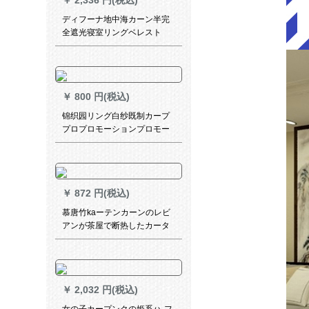
￥
2,336 円(税込)
ディフーナ地中海カーン半完
全遮光寝室リングベレスト
8520-完全遮光布-フルック既
製カーン幅1.9*2.7 m-シングル
A
￥
800 円(税込)
锦织园リング白纱既制カープ
プロプロモーションプロモー
ション写真*2.5メトル高打孔
可改高さ
￥
872 円(税込)
慕唐竹kaーテンカーンのレビ
アンが茶屋で断热したカータ
ーテン复古的な竹カーンンン
ンダンダのカーターンモテル
を引张してきました。
￥
2,032 円(税込)