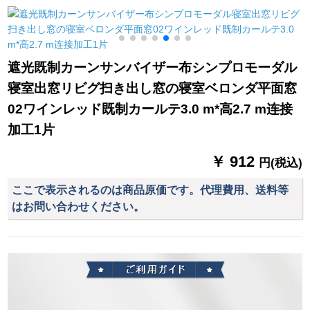
わわ厚手カーリング
出窓遮光布シプロモ
ン不要カーン完全遮
寝室书房出窓既制カ
は2.8枚x 2.5高【通常
光カーン寝室断熱カ
ーターテーテテンン
暗号化両面银】単独
ーターテージ七色石
ンライトブルー+米色
使用
緑+伸縮ロッドセムス
遮光既制カーンサンバイザー布シンプロモーダル
のつぼ
1.2*1.5高(単項)
寝室出窓リビグ扫き出し窓の寝室ベロンダ平面窓
02ワインレッド既制カールテ3.0 m*高2.7 m连接
加工1片
￥ 912
円(税込)
ここで表示されるのは商品原価です。代理費用、送料等
はお問い合わせください。