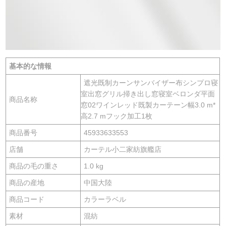
基本的な情報
遮光既制カーンサンバイザー布シンプロ寝
室出窓グリル掃き出し窓寝室ベロンダ平面
商品名称
窓02ワインレッド既製カーテーン幅3.0 m*
高2.7 mフック加工1枚
商品番号
45933633553
店舗
カーテル小二家紡旗艦店
商品の毛の重さ
1.0 kg
商品の産地
中国大陸
商品コード
カラーラベル
素材
混紡