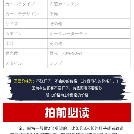
カールテタイプ
布艺カーンテン
カールテデザイン
平帷
サイズ
その他
カテゴリ
オーダカーターテン
工芸
その他
遮光度
遮光（70%-90%）
スタイル
シンプ