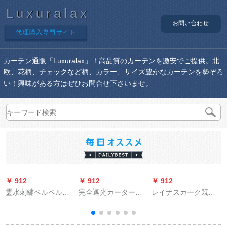
Luxuralax
お問い合わせ
代理購入専門サイト
カーテン通販「Luxuralax」！高品質のカーテンを激安でご提供。北
欧、花柄、チェックなど柄、カラー、サイズ豊かなカーテンを勢ぞろ
い！興味がある方はぜひお問合せ下さいませ。
￥ 912
￥ 912
￥ 912
￥
霊水刺繡ベルベルベ
完全遮光カーターテ
レイナスカーク既製
ルベル自然素材遮光
ーン寝室の日よけオ
のカーリングリング
カーターテ北欧风イ
ーン既制カーターの
リングリングの簡易
ンズ风の无いつぎわ
厚い手UVカート断热
レンターム不要カー