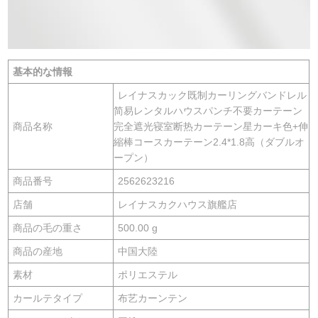
ンラインラインライ
ンラインラインライ
ンラインアウトアウ
ト
基本的な情報
レイナスカック既制カーリングバンドレル
简易レンタルハウスパンチ不要カーテーン
商品名称
完全遮光寝室断热カーテーン星カーキ色+伸
縮棒コースカーテーン2.4*1.8高（ダブルオ
ープン）
商品番号
2562623216
店舗
レイナスカクハウス旗艦店
商品の毛の重さ
500.00 g
商品の産地
中国大陸
素材
ポリエステル
カールテタイプ
布艺カーンテン