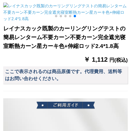
ストランダー出窓シ
繍糸二重フクロカテ
フードフードフード
ステムハーン式シム
テ－テ1メトル幅専門
フードフードのレイ
ホームホームホーム
書
ンルームのレイン寝
ンンンン遮光カータ
室バーのバーンビー
レイナスカック既製のカーリングリングテストの
ーテーンン部屋部屋
チビーチビーチライ
簡易レンターム不要カーン不要カーン完全遮光寝
部屋扫き出し窓ベゼ
ンラインラインライ
ル7叶草ブティック
ンラインラインライ
室断熱カーン星カーキ色+伸縮ロッド2.4*1.8高
2.0項
ンラインラインライ
ンラインラインライ
￥ 1,112
円(税込)
ンラインラインライ
ンラインラインライ
ここで表示されるのは商品原価です。代理費用、送料等
ンラインラインライ
はお問い合わせください。
ンラインラインライ
ンラインラインライ
ンラインラインライ
ンラインラインライ
ンラインラインライ
ンラインラインライ
ンラインラインライ
ンラインラインライ