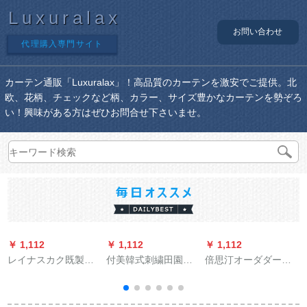
Luxuralax
お問い合わせ
代理購入専門サイト
カーテン通販「Luxuralax」！高品質のカーテンを激安でご提供。北
欧、花柄、チェックなど柄、カラー、サイズ豊かなカーテンを勢ぞろ
い！興味がある方はぜひお問合せ下さいませ。
￥ 1,112
￥ 1,112
￥ 1,112
￥
レイナスカク既製の
付美韓式刺繍田園レ
倍思汀オーダダーダ
カーターテーンンン
カン既製カーターン
ーダーダーのレイン
完全遮光カーターテ
二重窓リヴィ系無の
レインレイン防水遮
ン寝室掃き出窓ベレ
完全遮光布緑布＋刺
断ホートカーン防水