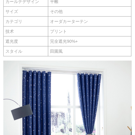
カールテデザイン
平帷
サイズ
その他
カテゴリ
オーダカーターテン
技术
プリント
遮光度
完全遮光90%+
スタイル
田園風