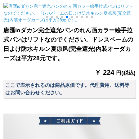
ーズシリーズシリー
ホーイトオン1メトル
晨露合香3号色布カー
ズシリーズシリーズ
幅X 1メトルトルトル
ディック
シリーズシリーズシ
リーズシリーズシリ
唐匯ioダカン完全遮光パンのれん画カラー絵手拉
ーズシリーズシリー
式パンはリフトなのでください。ドレスベームの
ズシリーズシリーズ
シリーズシリーズシ
日よけ防水キルン夏凉风(完全遮光)内装オーダカ
リーズシリーズシリ
の
ーズは平方28元です。
ーズシリーズシリー
ズシリーズシリーズ
￥ 224
円(税込)
シリーズのベッドル
ームで窓リビィベル
ここで表示されるのは商品原価です。代理費用、送料等
ンシリーズシリーズ
はお問い合わせください。
シリーズシリーズシ
リーズシリーズシリ
ーズのテーン米黄-纱
【厚手】打穴幅2.5メ
ートル*高さ2.5メート
ルを変更することが
できます。