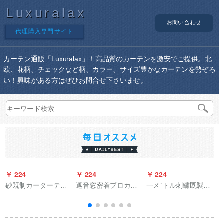
Luxuralax
お問い合わせ
代理購入専門サイト
カーテン通販「Luxuralax」！高品質のカーテンを激安でご提供。北
欧、花柄、チェックなど柄、カラー、サイズ豊かなカーテンを勢ぞろ
い！興味がある方はぜひお問合せ下さいませ。
￥ 224
￥ 224
￥ 224
￥
砂既制カーターテー
遮音窓密着プロカー
一メ`トル刺繍既製の
ンシリーズシリーズ
ン道路ノイズズ低减
カントリー田園シン
シリーズシリーズシ
材スタジオ窓吸音ダ
グルス寝室出窓オー
リーズシリーズシリ
ウン寝室カーリング
ダカーディィ遮光布