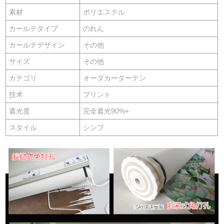
素材
ポリエステル
カールテタイプ
のれん
カールテデザイン
その他
サイズ
その他
カテゴリ
オーダカーターテン
技术
プリント
遮光度
完全遮光90%+
スタイル
シンプ