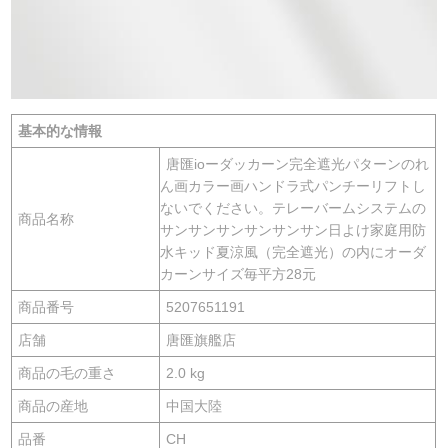
基本的な情報
唐匯ioーダッカーン完全遮光パターンのれ
ん画カラー画ハンドラ式パンチーリフトし
ないでください。テレーバームシステムの
商品名称
サンサンサンサンサンサン日よけ家庭用防
水キッド夏涼風（完全遮光）の内にオーダ
カーンサイズ毎平方28元
商品番号
5207651191
店舗
唐匯旗艦店
商品の毛の重さ
2.0 kg
商品の産地
中国大陸
品番
CH