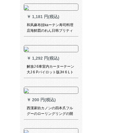
￥
1,181 円(税込)
和风麻布挂kaーテン寿司料理
店海鮮図のれん日韩ブリティ
ッシュテ日本寿司カーラテ饰
りのれん210*40 cm 9
￥
1,292 円(税込)
解放J 6車室内カーターテーン
大J 6 Pパイロット版JH 6 Lト
ラック装飾カーターテーター
用品サンバーUVカート縦条
項--【全車カーテーン】青
￥
200 円(税込)
西漢家紡カノンの四本爪フル
グーのローリングリングの開
口リングが40個あります。