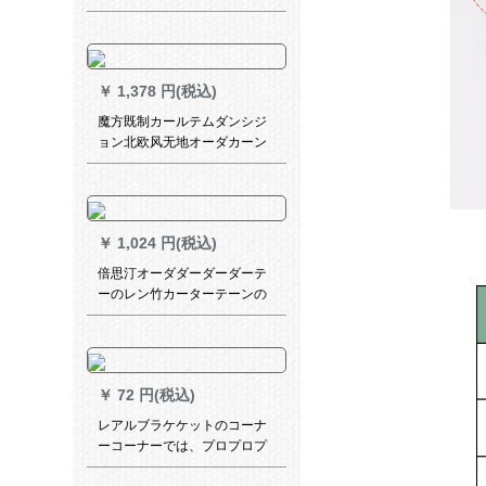
星の金を遮光して寝室の少女
の透かし网の赤いins姫系ショ
ッカーテルテルテルの寝室の
ベルダウウィンドウ出张棒
￥
1,378 円(税込)
【少女粉】布+纱+カーターテ
テン1.8枚x 2.0高
魔方既制カールテムダンシジ
ョン北欧风无地オーダカーン
ディーン寝室天然素材リンリ
ン遮光カーンテージ2011-布-
风郁(米色)2.0枚*2.7高-布带接
続(1枚)
￥
1,024 円(税込)
倍思汀オーダダーダーダーテ
ーのレン竹カーターテーンの
レ茶楼ビィン书斎ホーテ断热
のレ寝室升降UVカート断热の
日よけカートンと风禅意古典
短册一平方メートル値段
￥
72 円(税込)
レアルブラケケットのコーナ
ーコーナーでは、プロプロプ
ロプロプロプロプロプロプロ