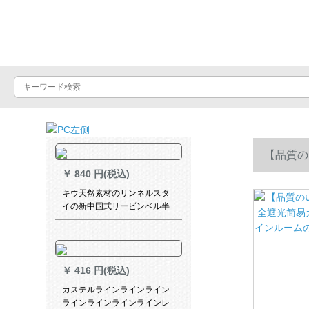
Luxuralax
【品質の
￥
840 円(税込)
ンルームの
キウ天然素材のリンネルスタ
イの新中国式リービンベル半
遮光の厚い手カーンテーン既
製カーターテート-カーリング
高2.7 mカースタム幅1 m(打穴
ナノリング)
￥
416 円(税込)
カステルラインラインライン
ラインラインラインラインレ