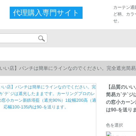
カーテン通
代理購入専門サイト
ど柄、カラ
せ。
いい店】パンチは簡単にラインなのでください。完全遮光简易
窓小カーン新鉄塔藍（遮光90%）1錠幅200高（適応幅100-135
【品質のいい
简易カ`テ`
の窓小カーン新
は90-を送り
色を選択