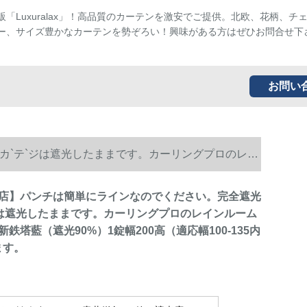
販「Luxuralax」！高品質のカーテンを激安でご提供。北欧、花柄、チ
ー、サイズ豊かなカーテンを勢ぞろい！興味がある方はぜひお問合せ下
お問い
カ`テ`ジは遮光したままです。カーリングプロのレイ
内は90-を送ります。
店】パンチは簡単にラインなのでください。完全遮光
ジは遮光したままです。カーリングプロのレインルーム
鉄塔藍（遮光90%）1錠幅200高（適応幅100-135内
ます。