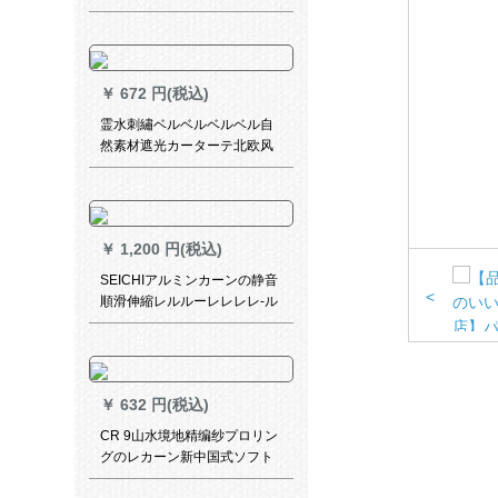
アル家厚手アルミンモノレン
ンラインラインラインライン
ラインラインラインラインラ
インラインラインラインライ
￥
672 円(税込)
ンラインラインアップアップ
アップしますか？
霊水刺繡ベルベルベルベル自
然素材遮光カーターテ北欧风
インズ风の无いつぎわわわ厚
手カーリング寝室书房出窓既
制カーターテーテテンンンラ
イトブルー+米色のつぼ
￥
1,200 円(税込)
SEICHIアルミンカーンの静音
<
順滑伸縮レルルーレレレレ-ル
レレ-ルルルレ-ルルルモルノ
レ-ルをグループにして立つ必
要があります。定規電気泳動
象牙白2.4 m-4.7 m-頂装
￥
632 円(税込)
CR 9山水境地精编纱プロリン
グのレカーン新中国式ソフト
カーン挂け式