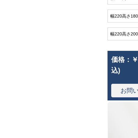
幅220高さ18
幅220高さ20
価格：
￥
込)
お問