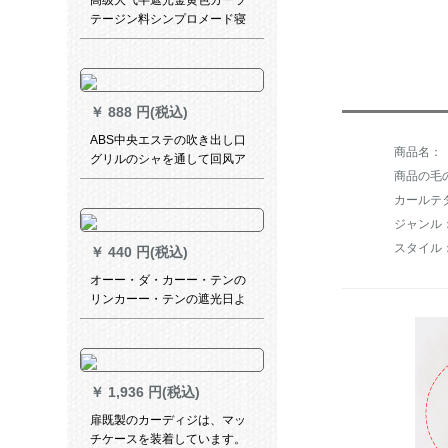
高级大气半遮光金黄色カーラ
テージン料シンプロメード寝
室既制カーララゴンドラ3 X高
2.7フルク
￥
888 円(税込)
ABS中央エステの吹き出し口
グリルのシャを通して回风ア
商品の毛の
ルミン検査修理口オーダダコ
ンピュータテストの开口1000
カールテ
X 300
スタイル
￥
440 円(税込)
オーー・ダ・カーー・テンの
リンカーー・テンの遮光日よ
けーフル広告印字LOGO风景
写真ラ・カーン完全遮光一面
プラスモデル様
￥
1,936 円(税込)
扉既製のカーディジは、マッ
チケースを装着しています。