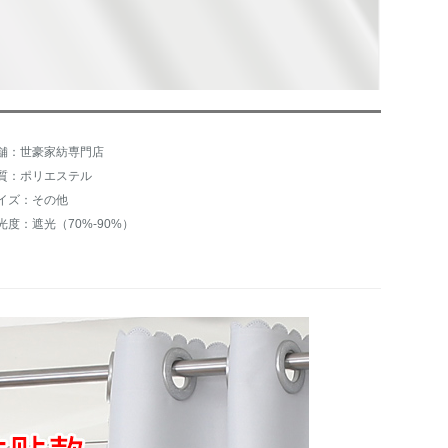
舗：世豪家紡専門店
質：ポリエステル
イズ：その他
光度：遮光（70%-90%）