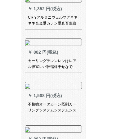
￥
1,352 円(税込)
CR 9アルミニウェルマグネネ
ネネ合金垂カテン垂直百葉縦
百葉挂カルテテン断熱カルテ
テティン会議室遮光米黄单开
YH-C 03-L 02
￥
882 円(税込)
カーリングテレンレンはレア
ル寝室レバ伸缩棒干せなで
す。ベロダ风吕カーン棒普通
タプ310-360管粗32 MM
￥
1,568 円(税込)
不接吻オーダカーン既制カー
リングシステムシステムシス
テムシステムシステムシステ
ムシステムシステムシステム
システムシステムシステムシ
ステム(システムシステムシス