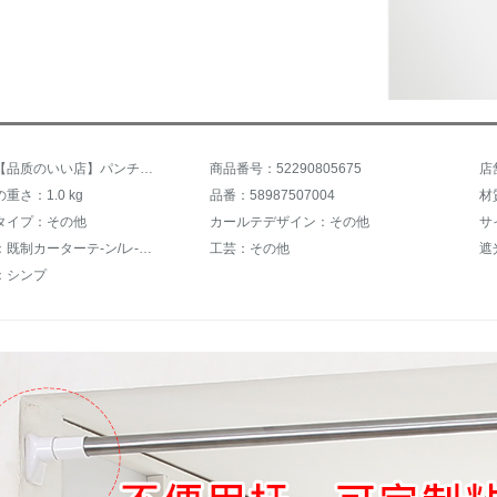
商品名：【品质のいい店】パンチーが简易にインストールしないで完全に遮光した简易なカーリングテーチを遮光しないでください。テージとしては欠かせません。レンタルルームの寝室に窓があります。テノール新鉄塔青（遮光90%）は幅200高200 cm（幅100-135内は90-を送ります。
商品番号：52290805675
店
重さ：1.0 kg
品番：58987507004
材
タイプ：その他
カールテデザイン：その他
サ
ジャンル：既制カーターテ-ン/レ-スカーンテ-ン
工芸：その他
遮
：シンプ