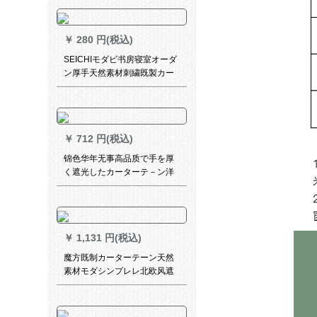
プロプロプロプロプロプロバ
スケットボールとして知られ
ています。
￥
280 円(税込)
SEICHIモダビ书房寝室オーダ
ン厚手天然素材刺繍既製カー
テマティックシステムジリア
ンクオーダメード1メトル単位
価格
￥
712 円(税込)
锦色华年无事高品质で手を厚
く遮光したカーターテ－ン洋
风の遮光カーーリング寝室カ
ーリングデ－ション
￥
1,131 円(税込)
魔方既制カーターテーン天然
素材モダシンプレレ北欧风遮
光布纱カーターターティリン
クラダカン寝室リビグ遮光布
の*静謐色(青灰色)2.0枚*2.7高-