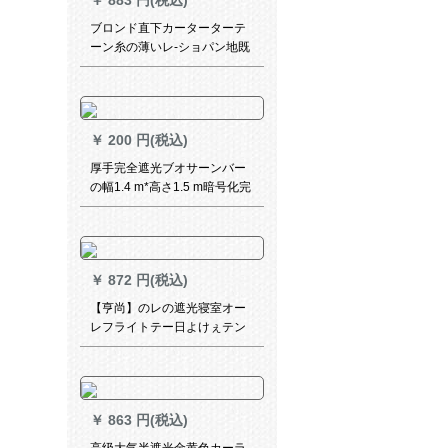
￥
883 円(税込)
テム)ベース(1.5轨道长≦2メト
ルに适用)
ブロンド直下カーターターテ
ーン糸の薄いレ-ショパン地既
制カーン特价清仓白沙出窓ベ
ロンダ寝室遮光幅3.0高2.5打
孔面湖青
￥
200 円(税込)
厚手完全遮光ブオサーンバー
の幅1.4 m*高さ1.5 m暗号化完
全遮光両面銀
￥
872 円(税込)
【亨尚】のレの遮光寝室オー
レフライトテー日よけぇテン
書斎オーダカーテン小七折米
白色TWR 007高配合
￥
863 円(税込)