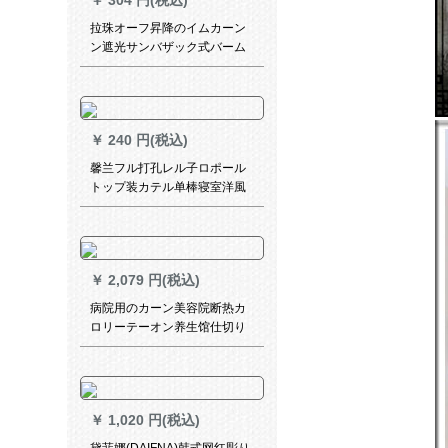
￥
304 円(税込)
1.5メトル*2.7幅
拉珠オーフ昇降のイムカーン
ン遮光サンバザック式バーム
防水トームレオダーダーダー
ダーダーダーダーダーダー手
厚い水色
￥
240 円(税込)
馨兰フル打孔レル子ロポール
トップ装カテル单棒寝室洋風
明軌ロマー棒水晶Ӣド象歯白
単棒一米价格
￥
2,079 円(税込)
病院用のカーン美容院断热カ
ロリーテーオン养生馆仕切り
カークリング难燃ブオーカン
水色(病院表题)幅5.5 X高2.7送
フルク(レル5メトル)
￥
1,020 円(税込)