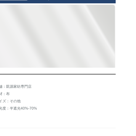
舗：凱源家紡専門店
材：布
イズ：その他
光度：半遮光40%-70%