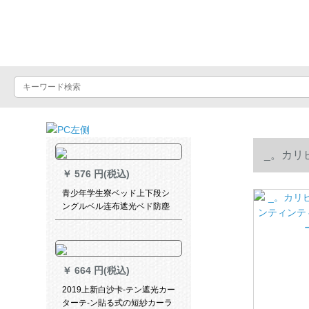
Luxuralax
_。カリ
￥
576 円(税込)
ルの価格格
青少年学生寮ベッド上下段シ
ングルベル连布遮光ベド防塵
のカーテーテ男女ベッドシリ
ーズ2枚+トッピング1.2 m
￥
664 円(税込)
2019上新白沙卡-テン遮光カー
ターテ-ン貼る式の短紗カーラ