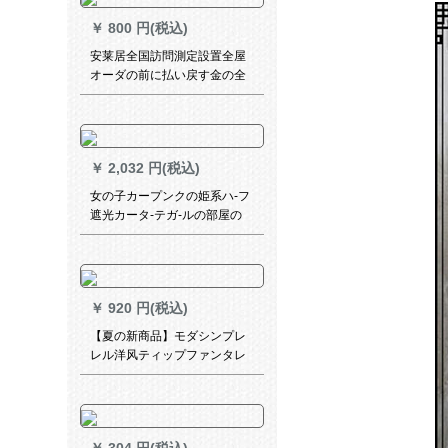
￥
800 円(税込)
安莱居全国訪問測定設置全屋
オーダの前に払い戻す金の全
国訪問測定設定サービスビエ
ントが予約した優先手配をご
提供します。
￥
2,032 円(税込)
女の子カープンクの姫系ハ-フ
遮光カータ-テガ-ルの部屋の
リ-ビングリムのサンバーカザ
ー青い女の子
￥
920 円(税込)
【夏の新商品】モダシンプレ
レル洋风ティップファンタレ
ンディップ·レンダリング·ルー
ム书房オーダ·カードテーテ·リ
ング外窓既制カーテッジ・ク
レアラスメント开花-ブラジル