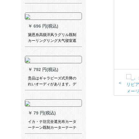
テ-ンンンテ-ンンンンンンン
テ-ン室薄いカーターテ-ン遮光
カータテ-ンテーテ-ンテーテ-
ン薄さガテルテルテ-ンテーテ-
￥
696 円(税込)
ン-ン星紗-灰色【加工接続】
2.7枚高*2.7枚
黛恩糸高级洋风ラグリル既制
カーリングリング大气寝室遮
光豪华扫き出し窓カーターテ
ーン米（加工、カーリング及
び付属品を含む别に计算しま
す）は何メテルテルか？
￥
792 円(税込)
贵品はギャラビーズ式升降の
<
れいオーディがあります。デ
ィフル寝室の遮热遮光既制カ
ーテムです。
￥
79 円(税込)
イカ・テ坊完全遮光布カータ
ーテーン既制カーターテーテ
ートシリーズシリーズシリー