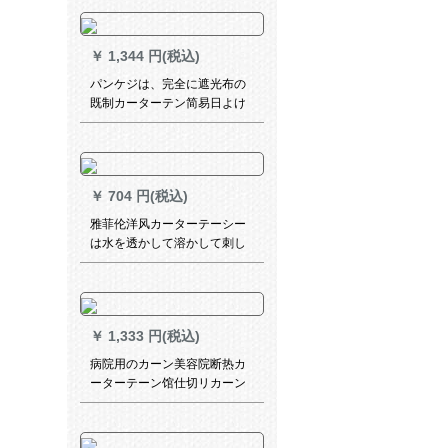
ーターターターテーテーン半
遮光布寝室ベラダの色が2.0*
高2.0-フーク加工
￥
1,344 円(税込)
パンケジは、完全に遮光布の
既制カーターテン简易日よけ
屋ベロダ出窓寝室リビグが光
を通させるUVカート暑い手两
面银幅4.2メトルの高さ2.7メ
トル
￥
704 円(税込)
雅菲伦洋风カーターテーシー
は水を透かして溶かして刺し
ゅうします。テンビ寝室の遮
光刺繍布糸シニの青い布(加工
を含む)オーダン1メトルの専
门写真(何メテルの撮影が必要
￥
1,333 円(税込)
ですか？)
病院用のカーン美容院断热カ
ーターテーン馆仕切リカーン
クレジックライン()幅3.5 X高
2.7フルック(轨道送り)