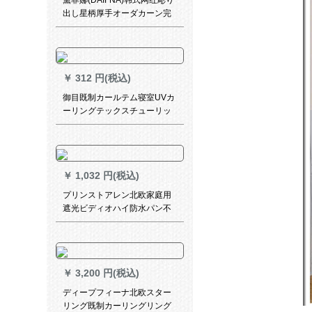
黛菲娜(DAIFNA)韩式网红彫り
出し星柄厚手オーダカーン完
全遮光リビエン寝室ins stal既
製カーリングスター-青-フーク
ン2.4枚*2.7高单片
￥
312 円(税込)
御目既制カールテム寝室UVカ
ーリングテックスチューリッ
プの米黄幅1.5高2.0フルク
￥
1,032 円(税込)
プリンストアレン北欧家庭用
遮光ビディオハイ防水パン不
要オダカテージジ花鹿角
￥
3,200 円(税込)
ディープフィーナ北欧スター
リング既制カーリングリング