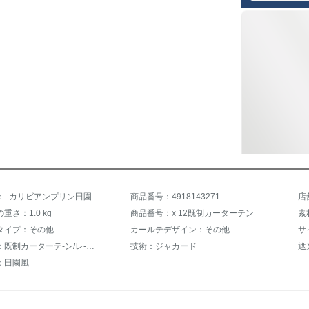
商品名称：_カリビアンプリン田園米黄盆松オーダダダカーンカーニバルカーニバルのテージを発表しました。消音圏【打孔加工】【一メートル当たりの価格】は何メートルかの幅で何枚か撮ります。
商品番号：4918143271
店
重さ：1.0 kg
商品番号：x 12既制カーターテン
素
タイプ：その他
カールテデザイン：その他
サ
ジャンル：既制カーターテ-ン/レ-スカーンテ-ン
技術：ジャカード
遮
：田園風