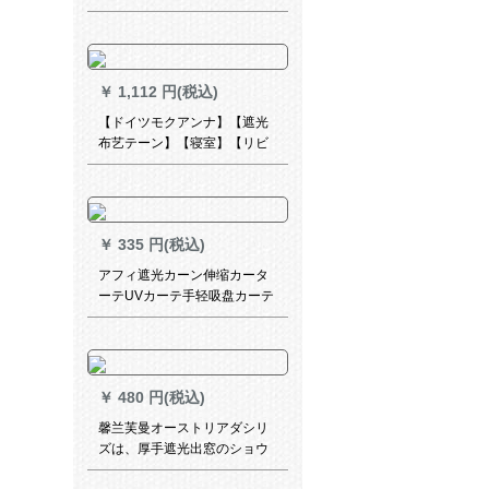
半遮光布のレギガリング半遮
光布のレギントニックバンド
バンドン断热サーンンサンサ
ンサンサンサンサンラインラ
￥
1,112 円(税込)
インラインラインラインライ
ンラインラインライン86-86
【ドイツモクアンナ】【遮光
布艺テーン】【寝室】【リビ
ン】【既製カーディオン】
【既製カーディン】洋風巻き
き草花シシリアス【巻草樹】
琥珀グリンFR-C 08
￥
335 円(税込)
アフィ遮光カーン伸缩カータ
ーテUVカーテ手轻吸盘カーテ
ン家庭用ベルサーンバーカザ
ーテオン不得オフス遮光カー
テツ68*125 CMブラッククク
ククク
￥
480 円(税込)
馨兰芙曼オーストリアダシリ
ズは、厚手遮光出窓のショウ
は、厚手遮光出窓のショウタ