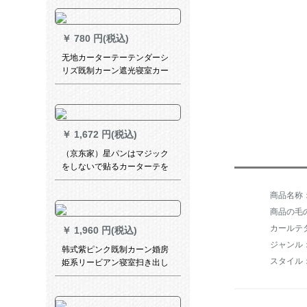
ズシリーズシリーズシリーズ
シリーズンサンバスザック布
ベベルベルベルダウン窓寝室
￥
780 円(税込)
リビグ光透過性UVカート逸品
完全遮光両面銀【狭帯Sフー
无地カーターテーテンダーシ
ク】幅1.0*高1.4【両衝撃量】
リズ既制カーン遮光寝室カー
ターテーター绿色1.5メート幅
*2.5メトル高さ1枚包装加工
￥
1,672 円(税込)
（京东家）星パンはマジック
をしないで贴るカーターテを
遮光して羽音ネットの红姫系
寝室を设けます。カーターテ
ンは幅2*2.7枚でベルジェフ星
商品の毛の
を结び付けます。
カールテ
￥
1,960 円(税込)
韩式紫ピンク既制カーン婚房
スタイル
姫系リービアン寝室扫き出し
窓纱カーテーテン2メーテル幅
*2.7高(打孔一片)ピンク(纱+布
莱ースモモデル)