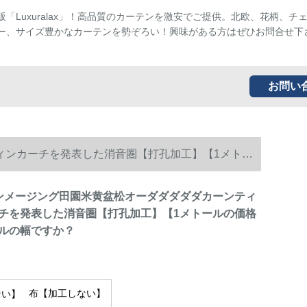
販「Luxuralax」！高品質のカーテンを激安でご提供。北欧、花柄、チ
ー、サイズ豊かなカーテンを勢ぞろい！興味がある方はぜひお問合せ下
お問い
ィンカーチを発表した消音圏【打孔加工】【1メトー
ンメージング田園米黄盆松オーダダダダダカーンティ
チを発表した消音圏【打孔加工】【1メトールの価格
ルの幅ですか？
布【加工しない】