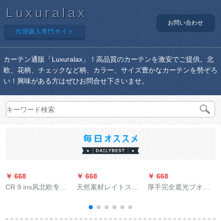
Luxuralax
お問い合わせ
代理購入専門サイト
カーテン通販「Luxuralax」！高品質のカーテンを激安でご提供。北
欧、花柄、チェックなど柄、カラー、サイズ豊かなカーテンを勢ぞろ
い！興味がある方はぜひお問合せ下さいませ。
￥ 668
￥ 668
￥ 668
￥
CR 9 ins风北欧专利
天然素材レイトスト
厚手完全遮光ブオサ
pant ti不要プリンスト
ーンのレイン断热カ
ーンバーの幅1.4 m*
のレガットライン遮
ーターテーン装饰風
高さ1.5 m暗号化完全
光パルトライト治愈-
水カーターテン広告
遮光両面銀