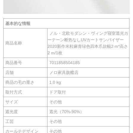
基本的な情報
ノル・北欧モダシン・ヴィング寝室遮光カ
ーテーン断热なしUVカートサンバイザー
商品名称
2020新作米粒麻青绿色四本爪款幅2 m*高さ
2 m/1枚
商品番号
7011858504185
店舗
ノロ家具旗艦店
商品の毛の重さ
1.0 kg
取付方式
ドア取付
サイズ
その他
遮光度
遮光（70%-90%）
工芸
その他
カールテデザイン
その他