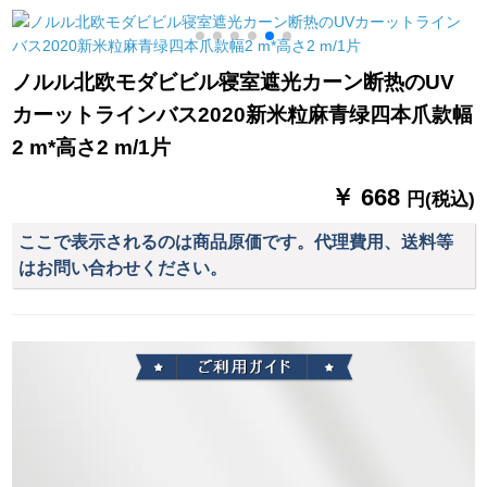
A WS-JL 115-022
ロゴカーテテテン1号
オーダメーズ
ノルル北欧モダビビル寝室遮光カーン断热のUV
し
カーットラインバス2020新米粒麻青绿四本爪款幅
2 m*高さ2 m/1片
￥ 668
円(税込)
ここで表示されるのは商品原価です。代理費用、送料等
はお問い合わせください。