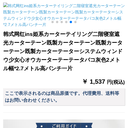
雨林を敷いて1.2 m(4
けカーテ」と风レス
遮光カーターテーン
フルト)ベッド
トランンの禅意古典
黒-布(フーク加工)3メ
「竹ca」テ细糸款1
トル幅x 2.7高一片
韩式网红ins姫系カーターテイリング二階寝室遮
光カーターテーン既製カーターテーン既製カータ
ーテーン既製カーターテーターシステムウィンド
ウ少女心オウカーターテーテータバコ灰色2メト
ル幅*2.7メトル高パンチ一片
￥ 1,537
円(税込)
ここで表示されるのは商品原価です。代理費用、送料等
はお問い合わせください。