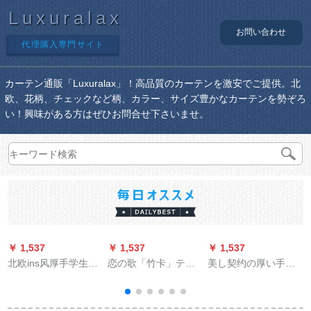
Luxuralax
お問い合わせ
代理購入専門サイト
カーテン通販「Luxuralax」！高品質のカーテンを激安でご提供。北
欧、花柄、チェックなど柄、カラー、サイズ豊かなカーテンを勢ぞろ
い！興味がある方はぜひお問合せ下さいませ。
￥ 1,537
￥ 1,537
￥ 1,537
￥
北欧ins风厚手学生ベ
恋の歌「竹卡」テン
美し契约の厚い手物
ッドカーン寮の上に
のレイン遮光リッグ
理完全遮光布の断热
遮光布の寝室カーン
断热ラー式升降のれ
サーヴァンザイァン
のカーターテン热帯
ん寝室「Belanda日よ
断热した既制カーン