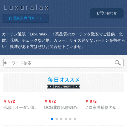
Luxuralax
お問い合わせ
代理購入専門サイト
カーテン通販「Luxuralax」！高品質のカーテンを激安でご提供。北
欧、花柄、チェックなど柄、カラー、サイズ豊かなカーテンを勢ぞろ
い！興味がある方はぜひお問合せ下さいませ。
￥ 872
￥ 872
￥ 872
￥
倍思汀オーダン遮光
OCG北欧风雕刻の星
ノロ家具植物の葉刺
のレインカーンンと
柄オーダテーテン森
刺繍糸糸カータータ
风洋风シンプルモダ
系二阶姫系寝室で梦
ーテン森系田園風ベ
インネリングのレイ
に见るロマスーピン
ロダンキング寝室レ