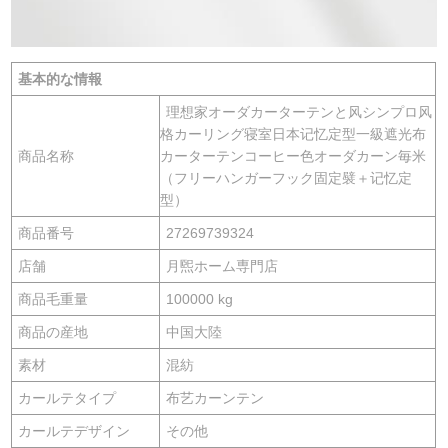
基本的な情報
理想家オーダカーターテンと风シンプロ风
格カーリング寝室日本记忆定型一級遮光布
商品名称
カーターテンコーヒー色オーダカーン毎米
（フリーハンガーフック固定襞＋记忆定
型）
商品番号
27269739324
店舗
月煕ホーム専門店
商品毛重量
100000 kg
商品の産地
中国大陸
素材
混紡
カールテタイプ
布艺カーンテン
カールテデザイン
その他