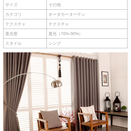
サイズ
その他
カテゴリ
オーダカーターテン
テクスチャ
テクスチャ
遮光度
遮光（70%-90%）
スタイル
シンプ