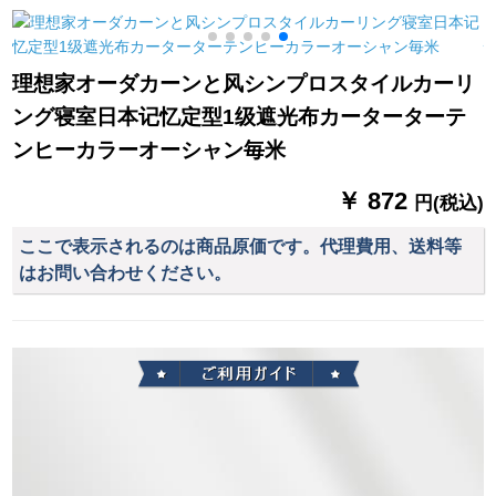
ンフュージョンプロ
ククカリービ姫粉フ2
ストール掃き出窓窓
プロプロプロプロプ
メトオルダカンン高
窓窓窓窓窓窓外レカ
ロプロプロプロプロ
さが変化します。
ーステーン九色オプ
理想家オーダカーンと风シンプロスタイルカーリ
プロプロプロプロプ
シン君子葉ブティッ
ング寝室日本记忆定型1级遮光布カーターターテ
ロプロプロプロファ
クの布帯フック2.5幅
イル
の高さ2.7枚（高さ
ンヒーカラーオーシャン毎米
2.7枚）を変更するこ
とができます。
￥ 872
円(税込)
m
ここで表示されるのは商品原価です。代理費用、送料等
はお問い合わせください。