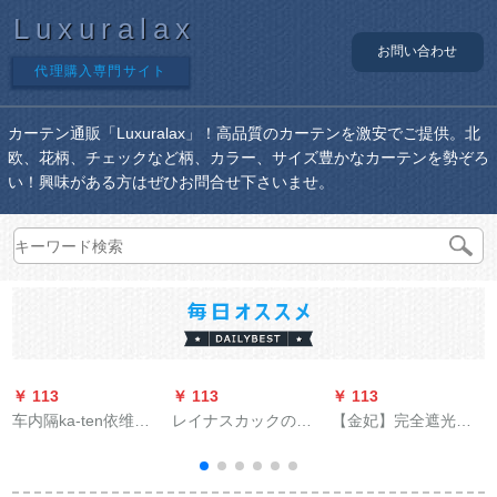
Luxuralax
お問い合わせ
代理購入専門サイト
カーテン通販「Luxuralax」！高品質のカーテンを激安でご提供。北
欧、花柄、チェックなど柄、カラー、サイズ豊かなカーテンを勢ぞろ
い！興味がある方はぜひお問合せ下さいませ。
￥ 113
￥ 113
￥ 113
￥
车内隔ka-ten依维柯
レイナスカックの厚
【金妃】完全遮光サ
自动车断热カ-长安エ
い手静音8稜レルロマ
ンバスカーンテジ既
アンコンテ-ン五菱东
ーポのトレーにカー
製カーリング寝室掃
风菱智金杯新海狮热
ドを入れています。
き出し窓UVカート熱