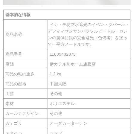
基本的な情報
イカ・テ坊防水遮光のイベン・ダバール・
アフィィサンサンパラソルビートル・カレ
商品名称
ンの裏側に銀の完全遮光（色備考）を塗っ
て一平方メートルです。
商品番号
11839482375
店舗
伊カテル坊ホーム旗艦店
商品の毛の重さ
1.2 kg
商品の産地
中国大陸
工芸
その他
素材
ポリエステル
カールテデザイン
その他
カテゴリ
オーダカーターテン
スタイル
シンプ