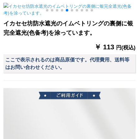
隔てカ-ンストにな车/
テンロックのシンゲ
深さ75%遮光度(フー
伝言をお愿いしま
ルの紫金色のABSキ
ク)幅1.5*高2.7【高可
す。
ャップ1.6メトルで
改】
イカセセ坊防水遮光のイムベトリングの裏侧に银
す。
完全遮光(色备考)を涂っています。
￥ 113
円(税込)
ここで表示されるのは商品原価です。代理費用、送料等
はお問い合わせください。