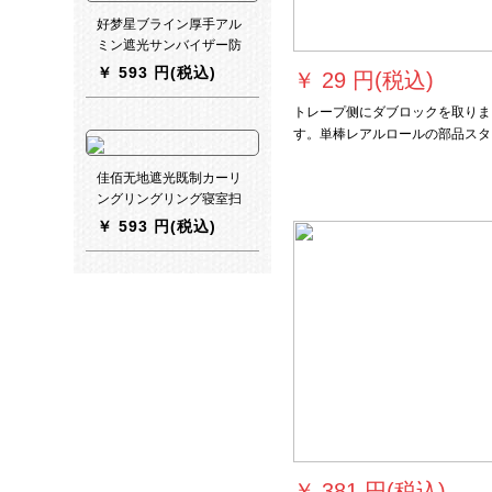
好梦星ブライン厚手アル
ミン遮光サンバイザー防
水リフトカーンテーリン
￥
593 円(税込)
￥
29 円(税込)
グ·テーリング·テーリン
グ·ベッドルームトニック
トレープ侧にダブロックを取りま
·ビッグキー·ウィンドウ
す。単棒レアルロールの部品スタ
百叶窓パンチ不要オーダ·
ドスタッドの付属品は厚い手です
カーテーン【レベルアッ
佳佰无地遮光既制カーリ
プ暗号モデル】パンチン
ングリングリング寝室扫
グロープ転棒モデル(各平
き出し窓カーターテーリ
￥
593 円(税込)
方)
ング深灰色フルバック3.0
m幅*2.7 m高さ单单装
￥
381 円(税込)