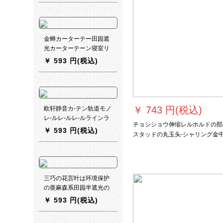
リングリングリングリン
グリングリングリングリ
ングリングリングリング
リングリングリングリン
金蝉カーターテー田园遮
グリングリングリングリ
光カーターテーン寝室リ
ングリングリングリング
ング遮光既制カーリング
￥
593 円(税込)
リングリングのレイン家
リングリング金持树カー
と風ハカーンの春長款
レ色布カーンテ-打孔幅
（85 x 150 cm）
2.5メトル*高2.7メトル一
枚
￥
743 円(税込)
欧轩静音カ-テン轨道モノ
レ-ルレ-ルレ-ルラインラ
チョシショウ伸缩レルホルドの部
インラインカーンラ-テ-
￥
593 円(税込)
スタッドの丸玉头-シャリング金
ンカーンラインラインラ
135-240 cmを取付けます。
インラインラインライン
ラインラインラインライ
ンラインラインラインラ
イン
三巧の花言叶は环境保护
の亜麻森系田园半遮光の
両方のカーターテ2锭の
￥
593 円(税込)
青い-FUCKは一枚当たり
2.5メートの絵*2.65メー