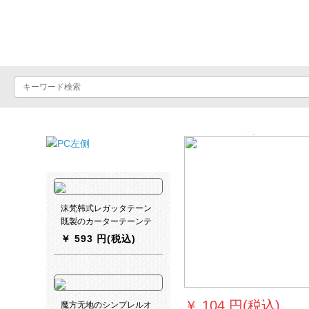
Luxuralax
...
Previous
沫梵韩式レガッタテーン
既製のカーターテーンテ
ーンテーンンテーンンテ
￥
593 円(税込)
ーンンテーンンン出窓ア
マカリンショーウィンド
ウの白いレガッタテーン
2.8幅X 2.5メートル高X 1
枚（フック/穿棒通用）
￥
104 円(税込)
魔方无地のシンプレルオ