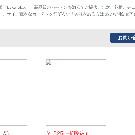
販「Luxuralax」！高品質のカーテンを激安でご提供。北欧、花柄、チ
ー、サイズ豊かなカーテンを勢ぞろい！興味がある方はぜひお問合せ下
お問い
Next
税込)
￥
525 円(税込)