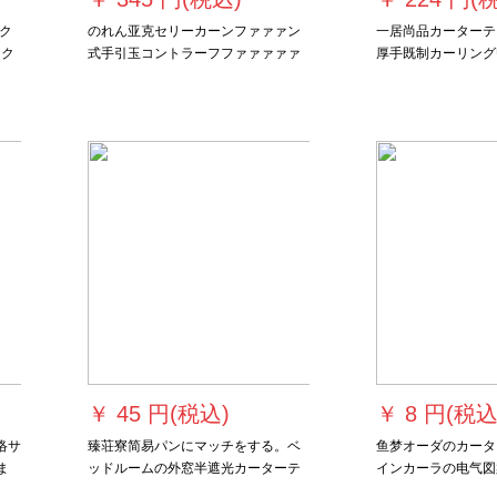
ク
のれん亚克セリーカーンファァァン
一居尚品カーターテ
ンク
式手引玉コントラーフファァァァァ
厚手既制カーリング
ァァァ·スナ·制Ӣド回転轴レ-ル补助
ート断热サーンバス
材料リフトサポ-ト四角钢头【38管
寝室ベルダンビル幅1
2.4 m
ルホールホールホー
ホールホールホール
ールホールホールホ
ルホールホールホー
￥
45 円(税込)
￥
8 円(税込
连络サ
臻荘寮简易パンにマッチをする。ベ
鱼梦オーダのカータ
ま
ッドルームの外窓半遮光カーターテ
インカーラの电气図
ーン既製カーリングローン住宅小短
テージリフト日会社