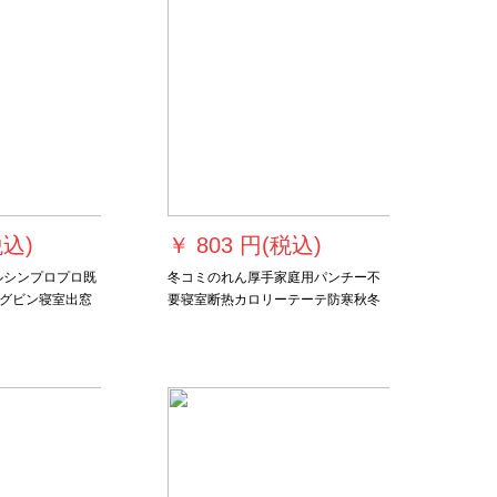
リングリングリングリングリングリ
ングリングリングリングリングリン
グ外の窓の小さなカーターテーテー
テーテーリングリングリングリング
リングテム
税込)
￥
803 円(税込)
ルシンプロプロ既
冬コミのれん厚手家庭用パンチー不
グビン寝室出窓
要寝室断热カロリーテーテ防寒秋冬
ト高得点网红提
保温挂けカンテ両面キャンデー
布普通连接金幅3
80*200 cm(60-110レバ+フォーク)