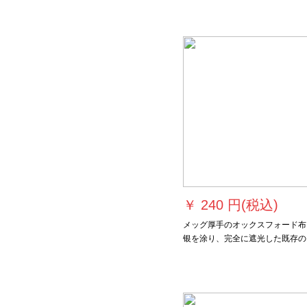
￥
240 円(税込)
メッグ厚手のオックスフォード布
银を涂り、完全に遮光した既存の
ーラテリングテンンンシーベルト
热UVカート寝室ベラダーンビシ
プ1.4メトルトルの高さ