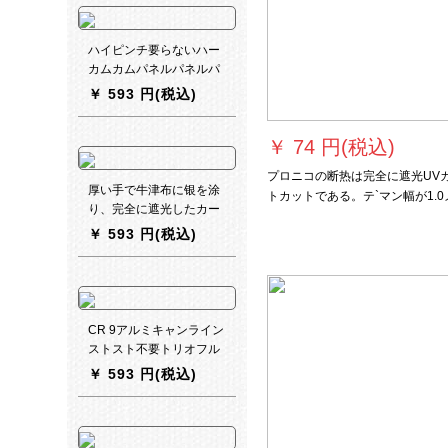
トの高さ(2枚のセト)で
す。
ハイピンチ要らないハー
カムカムパネルパネルパ
ネル半遮光深海蓝GPF
￥
593 円(税込)
014 B免许
￥
74 円(税込)
プロニコの断热は完全に遮光UV
厚い手で牛津布に银を涂
トカットである。テ`マン幅が1.0
り、完全に遮光したカー
トルである。×高さ1.4メ-トルで
ンテンサンバステ`ン断热
￥
593 円(税込)
います。
UVカースト寝室ベレスト
リングリングカーンンテ`
ン1.5メトルの幅*1.8メト
ル高の単编装
CR 9アルミキャンライン
ストスト不要トリオフル
のレイン完全遮光キーッ
￥
593 円(税込)
としたペペペペルカンテ
ンンンンテンンンンドラ
ムプロプロ白MY-BY 12-
OR 28