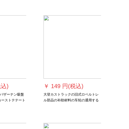
の差
熊2 m*1.5 m高失脚カーン1枚が正面
となります。
税込)
￥
149 円(税込)
バザーテン吸盤
大登カストラックの旧式ロベルトレ
カーストテテート
ル部品の补助材料の车轮の通用する
ーン車用サンバ
ワルクリークの动き回る轨道のナノ
プキャップキャッ
レルの连结轮のC 2项の50の
キャップキャッ
の黒いドレッド