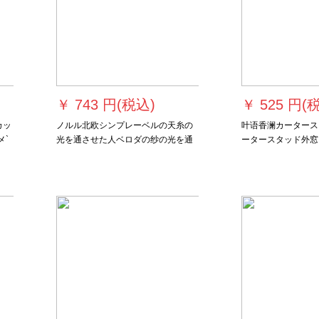
￥
743 円(税込)
￥
525 円(
カッ
ノルル北欧シンプレーベルの天糸の
叶语香澜カータース
メ`
光を通させた人ベロダの纱の光を通
ータースタッド外窓
ござ
させた人の窓を遮光するカーリング
カーターテーン半遮
テオの白ベルベルの普通连接金は幅3
オーシャン半遮光オ
m*高2.5 m/1です。
ハーフシールドテー
グテーン田園小カー
ド既制カーンン小短c
リーズ2.0