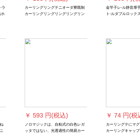
-ラ
カーリングリングテニオーダ寮既制
金竿子レ-ル静音厚
結ホ
カーリングリングリングリングリン
ト-ルダブルロック
グリングリング短额カーリングリン
トラックトラックト
グハーフカーリングハーフハーフカ
が必要ですか？
ーリング遮光カーンテージ1.1.高额の
窓からテーリングされたテーテーリ
ングの数
￥
593 円(税込)
￥
74 円(税
ね
ノロマジックは、自粘式の白色レガ
カーリングテにマグ
ニ
ッタではない、光透過性の簡易カー
カーリングキャップ
磁
ターテー制カーリングリングリング
す。洋风レービの寝