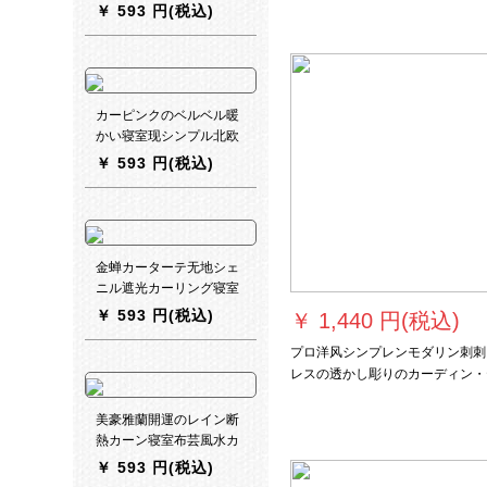
ングレイン
￥
593 円(税込)
石カーリングバック装飾部品の青
ペア
カーピンクのベルベル暖
かい寝室现シンプル北欧
アメリカン軽豪华カータ
￥
593 円(税込)
ーターテーリントダウン
ダウン98。暗い灰色の色
调の一メートル単位（オ
ーダカーン料は别算）
金蝉カーターテ无地シェ
ニル遮光カーリング寝室
既制カーン遮光カーター
￥
593 円(税込)
￥
1,440 円(税込)
テーテ-象牙黄幅3.5 m*高
2.7 m(フルク/打孔)一枚
プロ洋风シンプレンモダリン刺刺
レスの透かし彫りのカーディン・
ン・テン纱オのカーニバルディッ
は、カーテムの遮光ビデオ寝室(
美豪雅蘭開運のレイン断
の富貴)浅灰4.0メトル幅x 2.7メ
熱カーン寝室布芸風水カ
一枚
ーリングリングリングリ
￥
593 円(税込)
ングリングリングリング