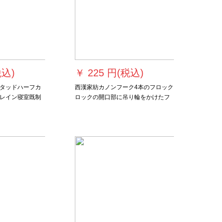
税込)
￥
225 円(税込)
タッドハーフカ
西漢家紡カノンフーク4本のフロック
レイン寝室既制
ロックの開口部に吊り輪をかけたフ
光オーン半遮光
ェラック45本のフォークを掛けま
ーシャンハーフ
す。
テーリングリン
ストストスタッ
antシリーズシ