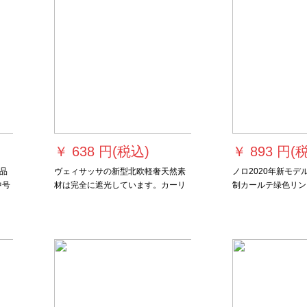
￥
638 円(税込)
￥
893 円(
品
ヴェィサッサの新型北欧軽奢天然素
ノロ2020年新モデ
中号
材は完全に遮光しています。カーリ
制カールテ绿色リン
ングは无地に打ち合わせてくださ
扫き出窓窓窓窓ライ
い。カーリングリングは既製のカー
花カートン遮光花条
ンです。テ`ンは绿と黄色を合体させ
m*高2.5 m/1片
て何メート撮りますか？