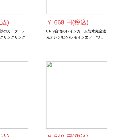
税込)
￥
668 円(税込)
紗のカーターテ
CR 9自动のレインカーム防水完全遮
グリングリング
光オレン/ピケ/レモインエゾー/ワラ
砂の光が透過し
インラインライン
ターテーク
枚（高可改）
税込)
￥
540 円(税込)