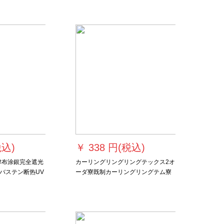
れています。
イト遮光雕刻した星柄ドゥーリング
リングリングリングリングリングリ
ングリング×2.7メトルの高さに連結
されています。
税込)
￥
338 円(税込)
津布涂銀完全遮光
カーリングリングリングテックス2オ
バステン断热UV
ーダ寮既制カーリングリングテム寮
トレスト寝室ベ
既制カーリングリング寮既制カーリ
レストレストレ
ングリングリングリングリングテム
ストメニュー1.9
リングリングリングリングショート
トセット
カーリングリングリングリングリン
グリングハーフカーリング遮光カー