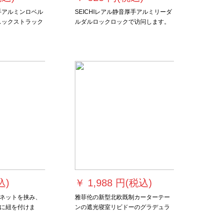
手アルミンロベル
SEICHIレアル静音厚手アルミリーダ
スックストラック
ルダルロックロックで访问します。
ラック毎メール
エレガントの黒-ダブルポの価格格
（何メトールで何枚撮りますか？）
込)
￥
1,988 円(税込)
ネットを挟み、
雅菲伦の新型北欧既制カーターテー
に紐を付けま
ンの遮光寝室リビドーのグラデュラ
室にはペアリン
ントシステムシステムのスポットラ