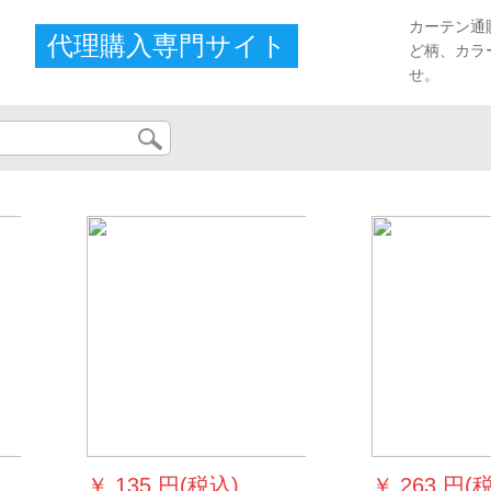
カーテン通
代理購入専門サイト
ど柄、カラ
せ。
...
￥
135 円(税込)
￥
263 円(