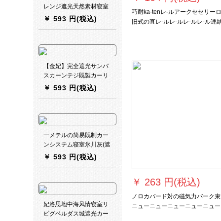
レンジ遮光天然素材寝室
巧耐ka-tenレ-ルアークセセリーロ
リヴィン书房出窓カーリ
￥
593 円(税込)
旧式の直レ-ルレ-ルレ-ルレ-ル連
ング3149-静妍-高级灰1
イール20高配合20本セト
米オーカーンシステムシ
ステム
【金妃】完全遮光サンバ
スカーンテジ既製カーリ
ング寝室掃き出し窓UVカ
￥
593 円(税込)
ート熱深さ75%遮光度(フ
ーク)幅1.5*高2.7【高可
改】
一メテルの简易既制カー
ンシステム寝室氷川灰(遮
光布を含む)オーダカーン
￥
593 円(税込)
一メリング
￥
263 円(税込)
ノロカバード対の磁気力バーク束
妃洛思地中海风情寝室リ
ニューニューニューニューニュー
ビグベルダス城遮光カー
ューニューニューニューニュー付