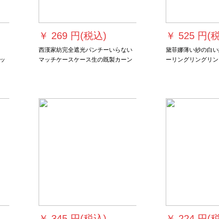
￥
269 円(税込)
￥
525 円(
西漢家紡完全遮光パンチーいらない
黛菲娜薄い紗の白い
ッ
マッチケースケース生の既製カーン
ーリングリングリン
。
サンバイザ·ベレスト出窓寝室リービ
リングのベルの遮光
ンUVカーリング熱塗装銀遮光窓幅1
た人の白い紗のカー
m*高さ1.7 m
2.4*2.7メート*1
￥
345 円(税込)
￥
224 円(