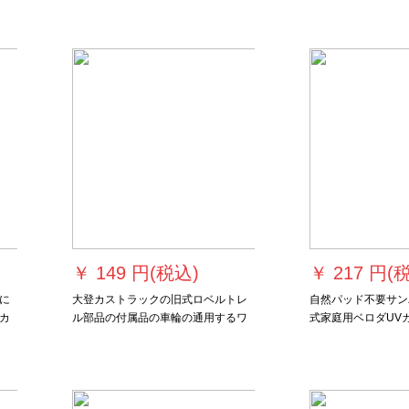
の鹿幅1.0高1.10片
オーオーオーオード
￥
149 円(税込)
￥
217 円(
に
大登カストラックの旧式ロベルトレ
自然パッド不要サン
カ
ル部品の付属品の車輪の通用するワ
式家庭用ベロダUV
断
ルクリークのリアルなトラックのナ
断熱伸縮カーストテ
ョッ
ノレ-ルの連結輪C 3項の40個
UVカーバーキャッ
プキャップキャップ
プキャップキャップ