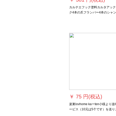
カルテエフック塗料カルタアック
ク4本の爪フランバー4本のシャ
5本のシャンク100本入り
￥
75 円(税込)
楽巣lovhome kaーten小様より
ービス（10元は5个です）を送り
す。