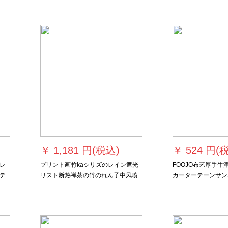
い
リングリングリング既制カーン断熱
のチャイムが付けら
出窓レビビンデ白纱は、グリレのパ
ンをラインとしている。幅2.5メトル
*高さ2.5メトル/1枚
￥
1,181 円(税込)
￥
524 円(
レ
プリント画竹kaシリズのレイン遮光
FOOJO布艺厚手牛
テ
リスト断热禅茶の竹のれん子中风喷
カーターテーンサン
プ
絵民宿A款図
カーター寝室ベレス
花咲
レストレストレスト
トル
ストレストレストレ
m*2.2 m高さシー