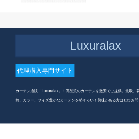
籠（上4 cm幅マチック+サイ
ド収納）幅70*高200
Luxuralax
代理購入専門サイト
カーテン通販「Luxuralax」！高品質のカーテンを激安でご提供。北欧
柄、カラー、サイズ豊かなカーテンを勢ぞろい！興味がある方はぜひお問