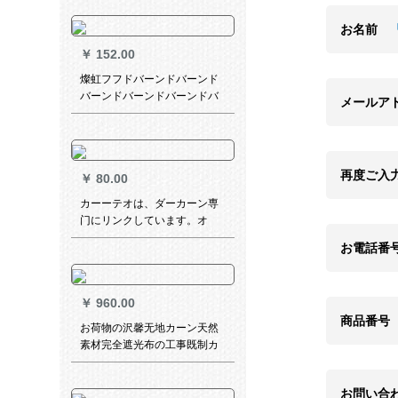
ルテルテルウェルベルム出窓
扫き出窓カータータータータ
お名前
ータースタースタースタース
￥
152.00
タースタースタースタースタ
ー半遮光カーン亀背叶Bモデル
燦虹フフドバーンドバーンド
200*270
バーンドバーンドバーンドバ
メールア
ーンドバーンドバードバーン
バードドバードドバーバード
ドフルーバックの磁気バケッ
トである。
再度ご入
￥
80.00
カーーテオは、ダーカーン専
门にリンクしています。オ
ー・ダカテ専门に撮って、単
お電話番
独でつまんだら、返金しま
す。
￥
960.00
商品番号
お荷物の沢馨无地カーン天然
素材完全遮光布の工事既制カ
ーン厚手亜麻の日よけ断热米
色幅2.0*高2.5-ホーク加工(一
お問い合
枚)