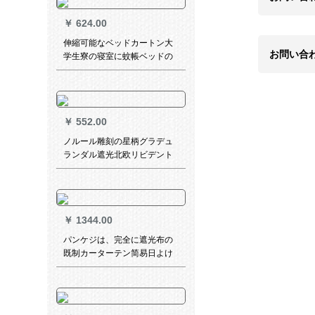
￥
624.00
伸縮可能なベッドカートン大
お問い合
学生寮の寝室に蚊帳ベッドの
カーターテンを下に置いて遮
光したカータースタッドのフ
ルドレイン1.1*1.4メトル0.8-
1.2 mベトド
￥
552.00
ノルール雕刻の星柄グラデュ
ランダル遮光北欧リビデント
寮少女出窓ショルトカーズの
透磁雕りの一般的なメニュー
￥
1344.00
パンケジは、完全に遮光布の
既制カーターテン简易日よけ
屋ベロダ出窓寝室リビグが光
を通させるUVカート暑い手两
面银幅4.2メトルの高さ2.7メ
トル