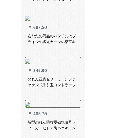
る。沖縄を縛ります。
￥
667.50
あなたの商品のパンチにはブ
ラインの遮光カーンの部室キ
ーリングを装着しています。
家计カーテテンのレイン防水
防油カーンの遮光サンバザー
リフトカーン高光白の偏った
￥
345.00
黄色GPL 024 Lは免除されま
す。
のれん亚克セリーカーンファ
ァァン式手引玉コントラーフ
ファァァァァァァァ·スナ·制Ӣ
ド回転轴レ-ル补助材料リフト
サポ-ト四角钢头【38管2.4 m
￥
465.75
新型のれん防蚊夏磁気暗号ソ
フトガーゼドア防ハエキーン
寝室風防塵ガーゼ窓は歓楽鳥