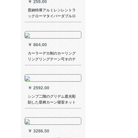
￥
259.00
普納特厚アルミレンレントラ
ックローマタイバーダブルロ
ッドオーダカーディンナノ静
音トラックトラックトラック
トラックガイドレールレール
サポート付属品全シングルポ
￥
864.00
ール（色コメント）デフォル
トで撮影された白い髪の長さ
カーラーデカ制のカーリング
は1.8メートルです。
リングリングテーン可オのテ
ーラーテーラーン扫き出し窓
カーターテーン适応出窓寝室
リビグ遮光ブライセン倾世佳
人(米黄色)フーク/毎1メトルト
￥
2592.00
ルトルトルトル絵(何メテルで
何枚撮りますか？)
シンプ二階のグリデム遮光彫
刻した星柄カーン寝室ネット
紅夢に見る姫系出窓紗既製カ
ーターテン紫幅3.0 x高2.7片
【打孔】可改短
￥
3286.50