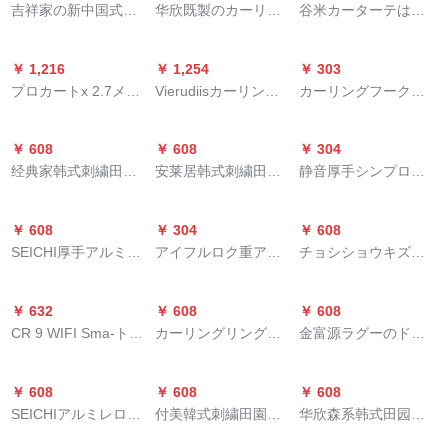
ンピングは10本で
ンライトブルー+米色
吉祥家の新中国式竹
华欣既製のカーリン
谷米カーターテは完
フ寝室掃き出し窓の
ノレンンラインライ
シリーズシリーズシ
す。
のつぼ
kaーン电気カーテツ
グリングシムは、厚
全に遮光した既制カ
遮光カーターテーン
ンラインラインライ
リーズシリーズシリ
と风茶室の断热のリ-
くて手が断热してUV
ーターです。レンタ
ンンンダンテ3号白-
ンラインラインライ
ーズシリーズシリー
￥ 1,216
￥ 1,254
￥ 303
ビンベルンサーンン
カーターの防光遮光
ルムの寝室に窓があ
ブカテン打穴式オミ
ンラインラインライ
ズシリーズシリーズ
プロカートx 2.7メト
Vierudiisカーリング
カーリングフークハ
サーンンサーパンパ
リング寝室の外窓パ
ります。テングのシ
ット
ンラインラインライ
シリーズ
ル高さ1锭を短くして
穴开け器河南カーリ
ーンガストラックSフ
ンパン防cabi-の太の
ン不要カーンテーン
モンです。星の両面
ンラインアップアッ
もいいです。
ングパンチ电动穴あ
レック自动车用カー
テープ茶70%遮光半
【米色布】白纱1米价
のピンクの幅は2メト
プアップしますか？
￥ 608
￥ 608
￥ 304
け机
ーパッドフルストラ
竹カーン-1平方メー
をプレゼにします。
ル*高さ2.7メトル/1枚
经典家韩式刺繍田園
安莱居韩式刺繍田園
静音厚手シンプロバ
ック200个
ト価格
です。
レカン既製カーン二
レカーン既製カータ
ッケ-トボックスの上
重窓リヴィン系無の
ーテン二重窓リビソ
に装着しているスラ
￥ 608
￥ 304
￥ 608
完全遮光布紫布刺繍
ン系無の完全遮光布
イドトラックの棒棒
SEICHI厚手アルミレ
アイフルロク重アル
チョシショウキズシ
紗二重フクリーン1メ
紫布刺繍二重フュー
であるダブルロ-ドカ
ン静音木目ロベルト
ミオレンレンレン音
リーズシリーズシリ
トルワイドクローズ
ク
ーリングが必要で
ベルト単棒ダンブロ
レイルル音レイルロ
ーズシリーズシリー
アップ
す。
￥ 632
￥ 608
￥ 608
ッテテテテテライン
ベルトマルロッキン
ズシリーズシリーズ
CR 9 WIFI Sma-ト电
カーリングリングリ
金富源ラグーのドラ
上部にセットされて
グ98アイボレー白大
シリーズシリーズシ
気カーターテーンは
ング小二遮光カータ
ックのダーブラーレ-
います。
方轨道オダ1メテル写
リーズシリーズシリ
自动的にベルトの精
ーのテ-ン芸寝室ベロ
ルのサドにトレート
真
ーズシリーズシリー
￥ 608
￥ 608
￥ 608
霊音响コートントラ
ンダ平面扫き窓の外
を付けます。テルラ
ズシリーズシリーズ
SEICHIアルミレロマ
付美韓式刺繍田園レ
华欣森系韩式田园无
ックトラックトラッ
光を避ける地中海ス
インの静音レイは1件
のメインキャラクタ
ルポロール単棒ダン
カン既製カーターン
地二阶建って遮光カ
ク毎の価格格PFK-GD
タの灼银城の既存制
=1メトールのメジャ