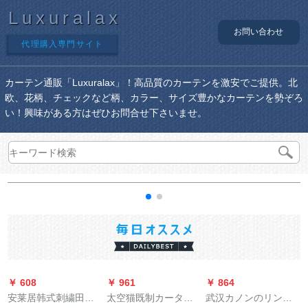
Luxuralax
お問い合わせ
代理購入専門サイト
カーテン通販「Luxuralax」！高品質のカーテンを激安でご提供。北
欧、花柄、チェックなど柄、カラー、サイズ豊かなカーテンを勢ぞろ
い！興味がある方はぜひお問合せ下さいませ。
￥ 608
￥ 961
￥ 864
￥
安莱居韩式刺繍田園
太空猫既制カーター
武汉カノンのリンカ