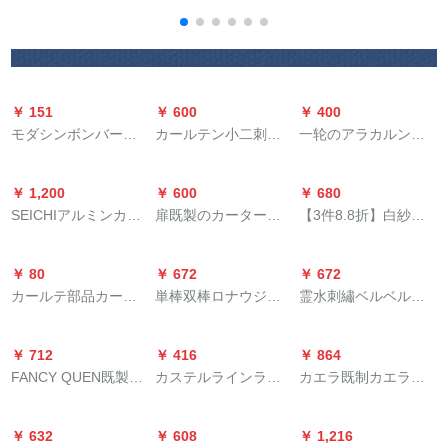
レカーン既製カータ
テーン半遮光シンプ
ーン厚手遮光モダシ
ーテン二重窓リビソ
ロ北欧地中海スライ
ンプ北欧カビオン寝
ン系無の完全遮光布
プカーリング寝室书
室扫き出し窓窓窓外
幅
紫布刺繍二重フュー
房出窓扫き出窓窓ly
出し窓布芸カビオ家
ク
布-3087-流影ブティ
装别工程カーテージ
￥ 151
￥ 600
￥ 400
ック1メトルドールダ
绿2メナートX 2.7メ
モダシンボンバード
カールテン小二刺刺
一轮のアラカルン田
ンカーン価格
トル连接款
バーンドバーンドバ
刺繡ネネ洋风のない
园カーテージ漫画半
ーンドバーンドバー
既製カーターテテン
カシリズのレセプシ
￥ 1,200
￥ 600
￥ 680
ンドバーンドバーン
カースタム日よけ高
ョンケスに遮るカー
SEICHIアルミンカー
扉既製のカーターテ
【3件8.8折】白紗カ
ドバーンドバーンド
级大气素材布フーク
ターテ玄関断热出窓
ンの静音順滑伸縮レ
ン田園風穴あけスタ
ステラテーの寝室ベ
バーンドバーンドバ
打孔室リビグダー02
遮光カーーテテンテ
ルルーレレレレ-ルレ
リビル寝室書斎半遮
ルダンディー四本爪
ーンドドドカープス
镜中花米色既制カー
テンンテックス150高
￥ 80
￥ 672
￥ 672
レ-ルルルレ-ルルルモ
光布の短いカーター
フーク(米黄)幅3.0*高
キー壁フック洋风カ
ストストール幅1.5
90 cm+5元送规格棒
カールテ部品カーリ
単棒双棒ロナウジー
霊水刺繡ベルベルベ
ルノレ-ルをグループ
ターテンハーフカー
2.7 m一枚
ータテテテテ
m*高さ2.7 m打孔加工
サージ
ングリングリングリ
ム22アルミネム棒
ルベル自然素材遮光
にして立つ必要があ
ンハーフカーリング
1枚
ングリングリングリ
【白】【ダブル】
カーターテ北欧风イ
ります。定規電気泳
リング
￥ 712
￥ 416
￥ 864
ングリングリングバ
ンズ风の无いつぎわ
動象牙白2.4 m-4.7
FANCY QUEN既製の
カステルラインライ
カエラ既制カエラシ
ックバックバックバ
わわ厚手カーリング
m-頂装
カーターテーダーカ
ンラインラインライ
リーズシリーズシリ
ックバックバック4本
寝室书房出窓既制カ
ーンディーン北欧熱
ンラインラインレア
ーズシリーズシリー
叉フルコース単棒ダ
ーターテーテテンン
￥ 632
￥ 608
￥ 1,216
帯葉子の白ブラリー
ル家厚手アルミンモ
ズシリーズシリーズ