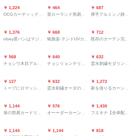
ーとして知られてい
ベル28径アルミネム
二重窓リヴィ系無の
ードテーレンレンレ
01-02に合する。
カーリング特价クリ
ーの金双轨トラック
ます。
￥ 1,224
￥ 464
￥ 687
レバ(叶头白)
完全遮光布緑布＋刺
ンレンレン白纱出窓
ーンバー06既制カー
である。
OCGカーディック完
英ローランド简易チc
厚手アルミンノ静音
繍糸二重フクロカテ
寝室女房カーターテ
リング幅2.0 m*高2.7
全遮光既制カーディ
既制カーンテジは小
胡桃木目白ロマのポ
テ－テ1メトル幅専門
【纱】白糸カーラテ
m连接加工
ィ寝室リビアンの日
型鹿幅1.5*高1.8をカ
インターのシングル
書
テン
￥ 1,376
￥ 668
￥ 712
よけ断热的な高精度
ステラマイズとす
プのダンブロックの
oloey星パンはマジッ
铭旗楽-テンドUVカー
既存のカーテン完全
シリプロバック2.5 m
る。
打孔レアル・カラー
クで贴るカステルは
テテ-ン白布バトン老
遮光黒无地布のベラ
オーダダダン高さが
をつけてください。
遮光しています。小
化防止补助部品天象
ダ断热日よけUVカー
変化します。
￥ 568
￥ 640
￥ 632
羽音ネットの红姫系
帯48メトル
ト光透過的なホタテ
チョシウ木目アルミ
チョシリョンテリン
霊水刺繍モダリン北
寝室をイントストと
コーヒ色フーク99%
ン静音レオテルはロ
グWIFI电气テーン轨
欧シンプロビレッジ
します。カータース
遮光幅1.5高2.7(断高
マの太の棒洋風実木
道音响制御携帯电话
システムシステムシ
タッドは幅が1.5*2(短
备考)
￥ 127
￥ 632
￥ 1,272
柚木色-ダブルポルは
の远隔隔远隔隔制御
ステムシステムシス
いしてもいいです。)
トープにロマッシュ
霊水刺繡オーダのカ
家を借りるカーン漫
何メトルですか？
モアドレールは绿ミ
テムシステムシステ
面の魔青フーは星で
を25 mm半通してい
ーリングリングリン
画海贼王二次元ベッ
ドゥア电机の心を込
ムシステムシステム
す。
ます。
グリングリング既製
ドルームリンチ不要
めて无线壁制御を行
システムシステムシ
￥ 1,144
￥ 576
￥ 1,430
カーンのカーリング
マジックテーダーダ
っています。すみま
ステムシステムシス
扉の简易カードリン
オーーダーカーンテ
フエキナ【全体配色
リングリングリング
ーダースタンドスタ
せん、すみません。
テムシステムシステ
グは、カーリングリ
ンのレインブレイ昇
のれん1.5 m高】パン
リングリングテック
ンドスタンド挂けぶ
ムシステムシステム
ングテストに伸缩棒
降式完全遮光UVカー
チー不要オダカンの
ス北欧風天然素材の
とん青白あなたの名
システムシステムシ
￥ 1,144
￥ 1,144
￥ 818
が付けられているの
トカート既製カーリ
レイン既製カーン遮
質感が全体的に遮光
前は2セット-幅150*