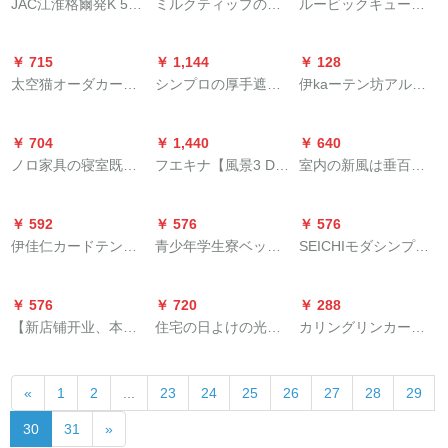
ステムシステムシス
JAC江淮格爾発K 5ト
ミルクティップのレ
ルービックキューブ
でください。インス
ングラインラインラ
光蚊よけのレインレ
しています。
高200 CMです。
テムシステムシステ
ラッカーテーK 3 LK
イン風水テレンレン
既制カーターテーン*
トルールされている
インアップ写真
インビル寝室全体配
ムシステムの地中海
5 LK 6 LK 7専用サン
レンレンレンレンレ
流星3030布-流星(灰
断热カーターテは、
色-コーヒ色190 cm*
￥ 715
￥ 1,144
￥ 128
遮光ブロックブロッ
バイザUVカーター新
ンレンテーン布テン
色)1メトルオーダ·カ
部屋にカーンをセッ
高さ150 cm
太空猫オーダカーリ
シンプロの厚手遮光
伊kaーテン坊アルミ
クプレートプレート
M 3000金色縦条金加
ンンンキャンパー布
ーン価格格
トしています。简易
ング寝室书房出窓扫
布のベロダイン寝室
リンレ-ルロベルト厚
プレートプレートプ
穂セト
芸のレインカーンン
マジックをイントス
き出し窓カーンテー
の窓扫き出し窓窓遮
手静音カーテ-レンレ
レートプレートプレ
ンン油煙断熱カーン
トしています。遮光
￥ 704
￥ 1,440
￥ 640
プ-2976-花色1ミオウ
光既制カーターテン3
ンレンレンレントッ
ートプレートプレー
テーテンンンンンハ
カーン伸縮バープ
ノロ家具の寝室既製
フエキナ【風景3 Dプ
室内の新風は垂百葉
カーンテージ格
メトル幅1.8メトルの
プ装ダブロド単軸架
ト外窓天然素材カー
イ80枚*140 cm高対
【青】1.8 m幅×1.8 m
カーテーン绿色小森
ロシュートのれん】
風口ファンから外へ
高さの金色の布で
リ-ビルテルテルテル
テージ手に连络して
先頭部連打棒
高（ダブオルプロモ
系リーディングビデ
パンチ要らららのオ
排風百葉窓の止回式
す。
テルテルテルテルテ
サズを确认します。
￥ 592
￥ 576
￥ 576
ーション）
オディップの窓から
ーダンのレイン既製
アルミオンダカン外
ルテルテルテルテル
伊佳仁カードテン遮
青少年学生寮ベッド
SEICHIモダシンプロ
外に出る。テ`ン耐摩
カーン遮光蚊よけの
400*400アルミア色の
（色備考）の具体的
光姫系寝室甘少女新
上下段シングルベル
のドア測定設置書斎
耗厚手遮光UVカット
レイン寝室キッドレ
オーダドです。
なケースを確認しま
model北欧シンプルモ
连布遮光ベド防塵の
利ビデオ寝室中華北
カート热绿色布普通
ン寝室
した。
￥ 576
￥ 720
￥ 288
暖かい韩式ピンク既
カーテーテ男女ベッ
欧经典既制カーター
フーク幅2メ`トル*高
【新店铺开业、本冲
住宅の日よけの光を
カリングリンカーン
製カーン刺繍端-天女
ドシリーズ2枚+トッ
テーン遮光黄白叶-カ
さ2メ`トル/1枚
撃量を损なう】厚手
通させてくれません
セセセリロ-マ圏ナノ
粉カーテーン(打孔式/
ピング1.2 m
ーテーン接続オーダ
完全遮光ブオーダ遮
か？レンカーンのシ
リンググリングリン
毎米)は何メトルトル
メード1メトル単价
«
1
2
...
23
24
25
26
27
28
29
光テーン遮光既制カ
ョーショーの材料の
グリングリングリン
必要ですか？
ーターテーン生の寝
幅は1.5メトルトルで
グ40个オーバーンダ
30
31
»
室リビングUVカータ
す。×2.0メートで、
リング40匹