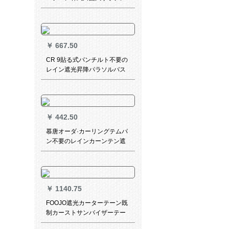
カーテテ-ジ扫き出し窓遮光リ
ビグ小森系出窓ショッテテテ-
ジサボテ2布普通连结金幅1.5
m*高2 m/1片
￥
667.50
CR 9貼る式パンチルト不要の
レイン遮光昇降パラソルバス
トームスト防水オルラッカン
完全遮光深灰色S-JL 31-388
￥
442.50
慕唐オーダ·カーリングテムパ
ン不要のレインカーンテン遮
光室内寝室カーリングリング
リングリングリングリングリ
ンググレイ
￥
1140.75
FOOJO遮光カーターテーン既
制カーストサンバイザーテー
ン断热UVカーストテーン寝室