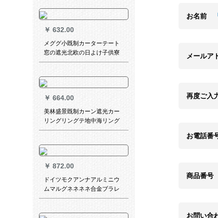
房カーターテ【纱】白糸カー
ラテテン
お名前
￥
632.00
メググ小既制カーターテート
窓の遮光北欧の日よけ子供寮
メールア
ビレッグコーナーコーナーカ
ーン城-チベト青の打孔式1メ
トールドールダンカーン
再度ご入
￥
664.00
美林盛景既制カーン遮光カー
リングリングテ地中海リング
寝室出窓扫き出し窓简韵-119
お電話番
布-カレン色打孔加工(ナノリン
グリング送り)/一メトール価格
格
￥
872.00
商品番号
ドイツモクアンナアルミニウ
ムマルグネネネネ合金ブラレ
ン黒パンチー不要トニック防
水遮光ブロックブロックMG-
お問い合
BY 08-29