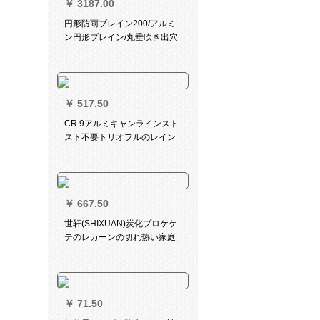
￥
3187.00
ール（色コメント）デフォル
トで撮影された白い髪の長さ
円形防雨ブレイン200/アルミ
は1.8メートルです。
ン円形ブレイン/丸垂吹き出穴
寸法Φ600
￥
517.50
CR 9アルミキャンラインスト
スト不要トリオフルのレイン
完全遮光キーッとしたペペペ
ペルカンテンンンンテンンン
ンドラムプロプロ白MY-BY
12-OR 28
￥
667.50
世轩(SHIXUAN)炭化プロケケ
テのレカーンの切れ热い家庭
茶室に芫练カパテ中国式禅意
复古饰カボネの花鸟
￥
71.50