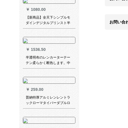
￥
1080.00
【新商品】全天下シンプルモ
お問い合
ダインデジタルプリンスト半
遮光ショートカーンディーン
寝室ベルダ子供部屋レンタル
ルーム既制カーン遮光サンバ
イザーテーン水ランカ灰打孔
￥
1536.50
2.5メートル幅*2.0メートル高
さ1枚無料
半透明布のレンカーターテー
テン柔らかく断热します。中
国式の山水墨挂け式の禅意の
両面层カーターテーンテンン
毎平方価格格
￥
259.00
普納特厚アルミレンレントラ
ックローマタイバーダブルロ
ッドオーダカーディンナノ静
音トラックトラックトラック
トラックガイドレールレール
サポート付属品全シングルポ