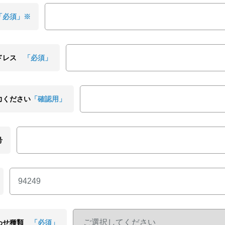
「必須」※
ドレス
「必須」
力ください
「確認用」
号
わせ種類
「必須」