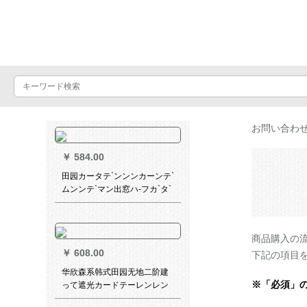
Luxuralax
お問い合わ
￥
584.00
田园カータテ`ンンンカーンテ`
ムンンテ`マン出窓ハ-フカ`タ`
テ`ン半遮光寝室ベランダビg
既制カーリングリングリング
リングリングリプ.黄フ3.5枚*2
商品購入の
高1枚
￥
608.00
下記の項目
华欣森系韩式田园无地二阶建
※「必須」
って遮光カードテーレンレン
レンレンレン白纱出窓寝室女