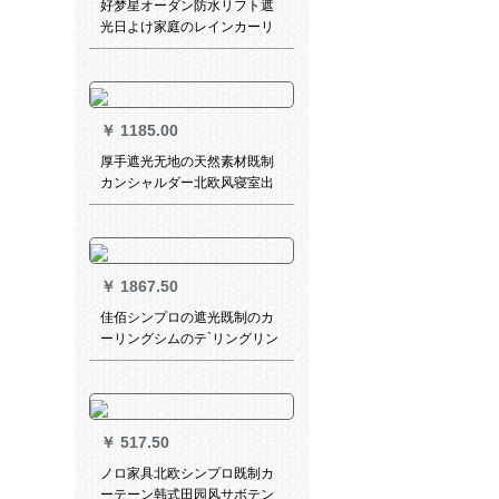
好梦星オーダン防水リフト遮
光日よけ家庭のレインカーリ
ング寝室オーケー寝室のァ·フ
ージキラー式のレインハーン
遮光（薄金）
￥
1185.00
厚手遮光无地の天然素材既制
カンシャルダー北欧风寝室出
窓遮光布ビエンダ断热サーン·
カザカードテーカラー3.5*高
2.7(フーク1枚)无料改高フル
￥
1867.50
佳佰シンプロの遮光既制のカ
ーリングシムのテ`リングリン
グリングムの扫き窓カークの
テ`スは白いフランク3.0メト
ルの枚*2.7メトルの高さの单
装です。
￥
517.50
ノロ家具北欧シンプロ既制カ
ーテーン韩式田园风サボテン