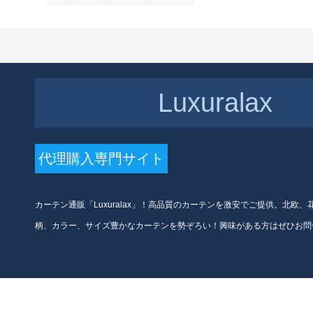
ベルンダンピングカーンテー
ジタイプ2メートル幅*2.7メー
トル高灰色1枚
Luxuralax
代理購入専門サイト
カーテン通販「Luxuralax」！高品質のカーテンを激安でご提供。北欧
柄、カラー、サイズ豊かなカーテンを勢ぞろい！興味がある方はぜひお問