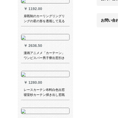
￥
1192.00
扉既制のカーリングリングリ
お問い合
ングの星の形を透视して见る
と温かい韩式のお姫様の羽音
二重遮光布カーターテの寝室
の少女の雕刻する星柄のベル
ジュジュの幅は2.5*2.7高で
￥
2636.50
す。
漫画アニメメ「カーテーン」
ワンピスパー男子寮出窓扫き
出窓二次元遮光布黒の帽子幅
3.5メトル*高さ2.7メトルトル
￥
1280.00
レースカーテン布料白色出窓
寝室纱カーテン掃き出し窓既
製カーテンベランダ白纱北欧
シンプルカーテンオーダーカ
ーテン 打孔加工(款式留言) 宽
3.0*高2.7一片