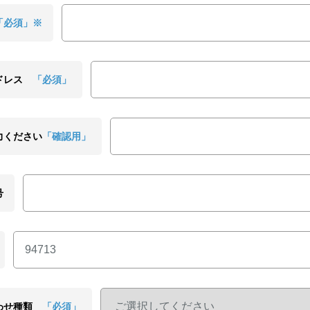
「必須」※
ドレス
「必須」
力ください
「確認用」
号
わせ種類
「必須」