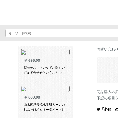
Luxuralax
お問い合わ
￥
696.00
新モデルネトレッド北欧シン
グルギ合せせということで
す。完全遮光布既製カーター
テーン寝室リビグブランチに
は、「ベルベット麻綴色」と
商品購入の
の湖青+黄色2.0枚2.2高フルを
￥
680.00
装着しています。
下記の項目
山水画风景流水生财カーンの
※「必須」
れん挂け絵をオーダメードし
て完全遮光パソルリフト书斎