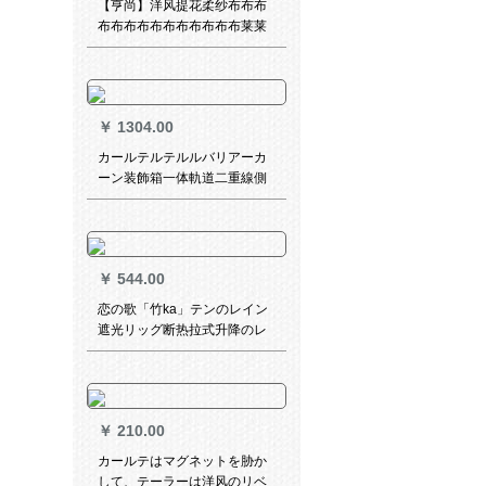
【亨尚】洋风提花柔纱布布布
布布布布布布布布布布布莱莱
莱莱莱莱莱莱莱莱莱莱莱莱莱
莱莱莱莱莱莱莱莱莱莱莱莱莱
莱莱莱莱莱莱莱莱莱莱莱莱莱
拉イン书房リンのレインファ
￥
1304.00
ングのイヴファ
カールテルテルルバリアーカ
ーン装飾箱一体軌道二重線側
装備トレーボックスボックス
ボックスボックス平面象牙白
￥
544.00
恋の歌「竹ka」テンのレイン
遮光リッグ断热拉式升降のレ
イン寝室「Belanda日よけカ
ーテ」と风レストランンの禅
意古典「竹ca」テ38
￥
210.00
カールテはマグネットを胁か
して、テーラーは洋风のリベ