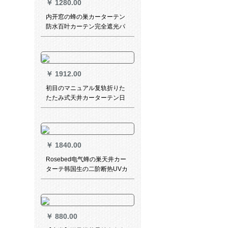
￥
1280.00
内开窓の蜂の巣カーターテン
防水百叶カーテン完全遮光パ
ン要ららないージッチがライ
トダウンしています。
￥
1912.00
初目のマニュアル复轨折りた
たたみ式天井カーターテン日
光房サンバストートダウンダ
ウン紫外线防止1平方メトル基
准価格
￥
1840.00
Rosebed电气蜂の巣天井カー
ターテ韩国生の二阶断热UVカ
ート遮光日光房天井天井天井
天井天井+レアル
￥
880.00