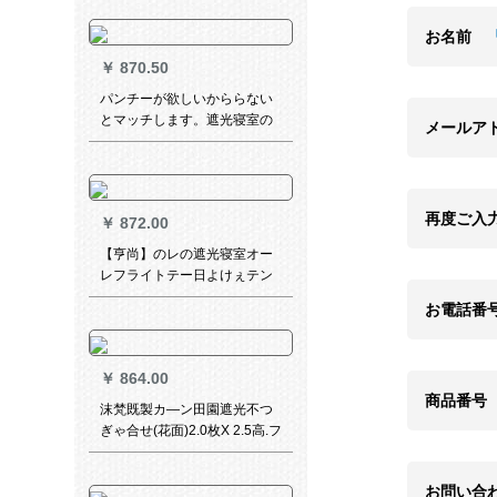
リング(一平方の価格格)完全遮
光一面パンン
お名前
￥
870.50
パンチーが欲しいかららない
とマッチします。遮光寝室の
メールア
日よけリングムに小窓防虫マ
ットを简単に取ります。テン
天青彫刻の星柄は幅1.2*高さ
2.0メトルです。
再度ご入
￥
872.00
【亨尚】のレの遮光寝室オー
レフライトテー日よけぇテン
書斎オーダカーテン小七折米
お電話番
白色TWR 007高配合
￥
864.00
商品番号
沫梵既製カ―ン田園遮光不つ
ぎゃ合せ(花面)2.0枚X 2.5高.フ
ル1枚
お問い合