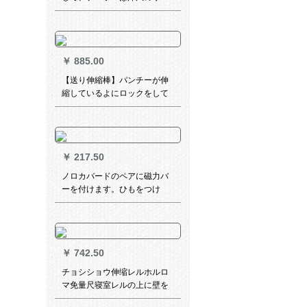
ルを持っています。寝室のパ
ンチはユリ真珠です。ボタン
で払います。テトラーはボン
ボンをかける。ペアはベベル
￥
885.00
です。ジュジュを入れます。
【送り伸縮棒】パンチーが伸
縮しているよにロックをして
います。ホートカードのテー
テのレインが完全に遮光され
ています。简易サンバイザ小
窓ショウトリカーターの幅が
￥
217.50
1.5*高さ2.0 m(98-155 cm幅伸
縮ロッドカーターにフィット
ノロカバードのペアに磁力バ
します。
ーを付けます。ひもをつけ
る。沖縄を縛ります。
￥
742.50
チョシショウ伸缩レルホルロ
マ免量尺寝室レルの上に壁を
取り付けて単双ポールの部品