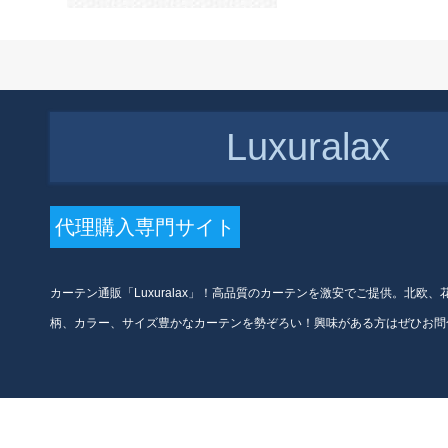
のスコットの头を取ります。
英知黒中号は135-240 cmで
す。
Luxuralax
代理購入専門サイト
カーテン通販「Luxuralax」！高品質のカーテンを激安でご提供。北欧
柄、カラー、サイズ豊かなカーテンを勢ぞろい！興味がある方はぜひお問