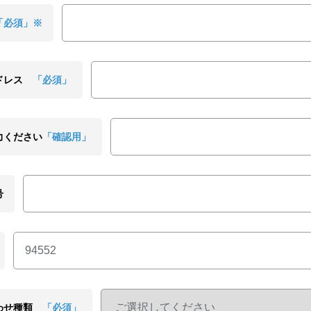
「必須」※
ドレス
「必須」
力ください
「確認用」
号
わせ種類
「必須」