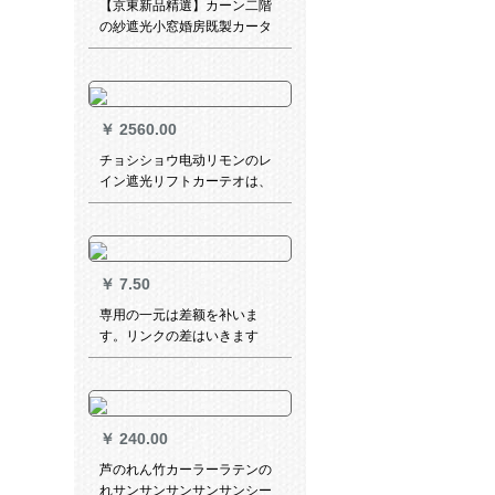
【京東新品精選】カーン二階
の紗遮光小窓婚房既製カータ
ーテージ寝室暖かい姫系結婚
祝の掃き出し窓おーダマカー
ターターテー金枝玉葉-(色備
考)穴あけてテープ6メトル幅x
￥
2560.00
2.75メトル幅
チョシショウ电动リモンのレ
イン遮光リフトカーテオは、
ホテルルの厚い手のサンバイ
ザです。ノイズカした。テン
は、広告の図を印刷すること
です。
￥
7.50
専用の一元は差额を补いま
す。リンクの差はいきます
か？一元はいますか？
￥
240.00
芦のれん竹カーラーラテンの
れサンサンサンサンサンシー