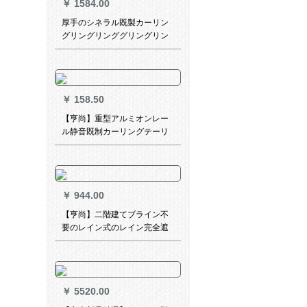
￥
1584.00
厚手のシネラル既製カーリン
グリングリンググリングリン
モダリン遮光布の掃き出し窓
窓窓窓外窓サーセンセンセン
センセンセンセンテーテーテ
ージン寝室リビグ浅いアイブ
￥
158.50
ルー毎米の価格
【亨尚】重型アルミオンレー
ル静音既制カーリングテーリ
ングルームカーリング室カー
リングレールレールレールレ
ールトップ装置モノレールト
ップ装M 018-12シャンパン合
￥
944.00
金首付きベゼル
【亨尚】二階建てブライン不
要のレイン式のレイン完全遮
光サントリレ寝室オレフィン
ディーンのレイン断熱カーン
完全遮光仿麻J-1003リネン
￥
5520.00