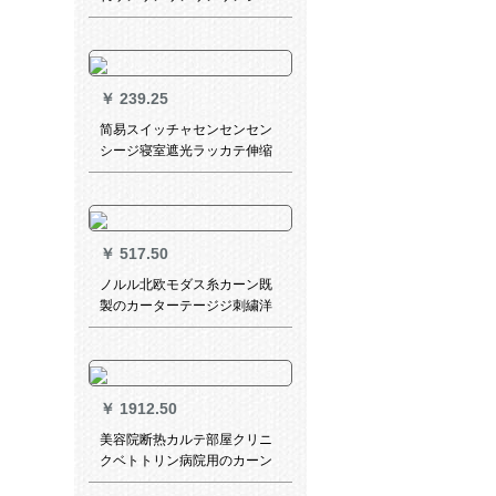
レドカーターターテーン断热
草のれん饰り竹のれはリベー
トなカーラーテ120*长300 cm
￥
239.25
简易スイッチャセンセンセン
シージ寝室遮光ラッカテ伸缩
のレインUVカーテは吸盘ガラ
スタッキングではない
￥
517.50
ノルル北欧モダス糸カーン既
製のカーターテージジ刺繍洋
風レレスベッドルーム出窓カ
ーリング寝室出窓テーグ寝室
出窓テーリングリングリング
リングリングなしのベルン白
￥
1912.50
紗普通連結金幅2メトル*高2メ
トル/1枚
美容院断热カルテ部屋クリニ
クベトトリン病院用のカーン
寝室断热养生湖青5*2.7(轨4.5