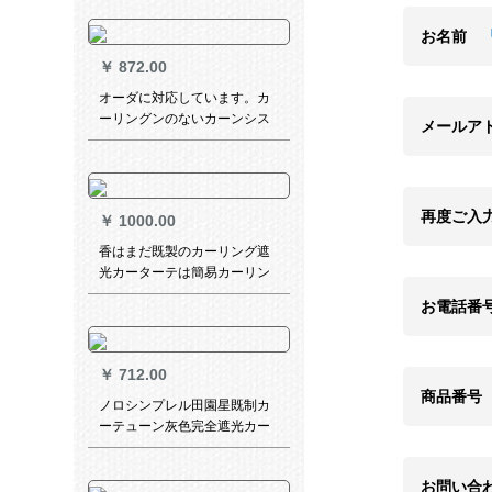
布芸カビオ家装别工程カーテ
ージ绿2メナートX 2.7メトル
お名前
连接款
￥
872.00
オーダに対応しています。カ
ーリングンのないカーンシス
メールア
テムジジの既制カーリングリ
ングサード寝室オーーフワク
クククカーン遮光遮日光布出
窓カートンサントのカートン
再度ご入
￥
1000.00
トンテートのカープニバール
ソートトトトトトトトトのカ
香はまだ既製のカーリング遮
ートントントントントントン
光カーターテは簡易カーリン
トントンのカートトトトトト
グベッドルームのリービッグ
お電話番
トトトトト
アウト窓のレインパンチ不要
サテン-グリーンカーターテ2
幅*2.2メートルの単片です。
￥
712.00
商品番号
ノロシンプレル田園星既制カ
ーテューン灰色完全遮光カー
テッジ生のリ―ビザン掃き出
し窓外サンバザス布短いカー
お問い合
テテ-ト熱灰色パマ普通フーク