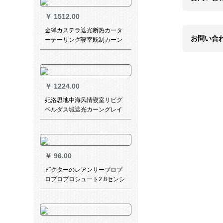
幅2.5 m*高2 m/1片
￥
1512.00
金蝉カステラ遮光断热カータ
お問い合
ーテーリング寝室既制カーン
テーターテテン太阳花布カー
ターテテ面3.5 m*高さ2.7
m(フーク/打孔)一枚
￥
1224.00
妃洛思地中海风情寝室リビグ
ベルダス城遮光カーングレイ
ン
￥
96.00
ビクターのレアンサープロプ
ロプロプロシュート2.8センシ
ング径管用