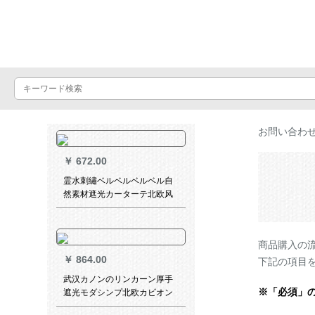
Luxuralax
お問い合わ
￥
672.00
霊水刺繡ベルベルベルベル自
然素材遮光カーターテ北欧风
インズ风の无いつぎわわわ厚
手カーリング寝室书房出窓既
制カーターテーテテンンンラ
商品購入の
イトブルー+米色のつぼ
￥
864.00
下記の項目
武汉カノンのリンカーン厚手
※「必須」
遮光モダシンプ北欧カビオン
寝室扫き出し窓窓窓外出し窓